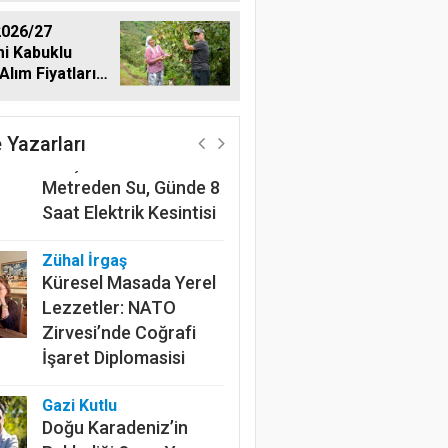
026/27
i Kabuklu
Alım Fiyatlarını
Harun Göksel
dı
220 Kilometrelik
Kanalın Sonundaki Acı
 Yazarları
Gerçek: Mardin'de 600
Metreden Su, Günde 8
Saat Elektrik Kesintisi
Zühal İrgaş
Küresel Masada Yerel
Lezzetler: NATO
Zirvesi’nde Coğrafi
İşaret Diplomasisi
Gazi Kutlu
Doğu Karadeniz’in