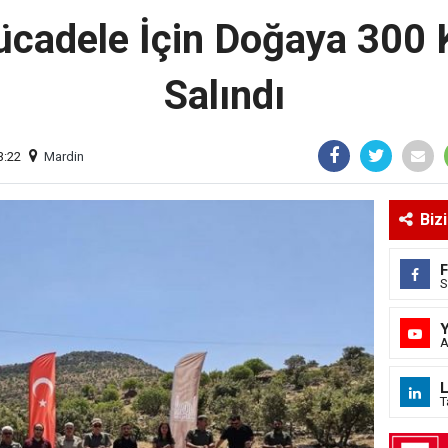
ücadele İçin Doğaya 300 K
Salındı
3:22
Mardin
Biz
S
A
L
T