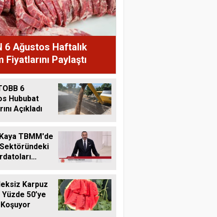
 6 Ağustos Haftalık
 Fiyatlarını Paylaştı
TOBB 6
os Hububat
rını Açıkladı
 Kaya TBMM'de
 Sektöründeki
datoları
me Taşıdı
eksiz Karpuz
 Yüzde 50’ye
 Koşuyor