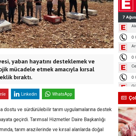
yesi, yaban hayatını desteklemek ve
lojik mücadele etmek amacıyla kırsal
klik bıraktı.
inle
Linkedin
WhatsApp
Ço
a dostu ve sürdürülebilir tarım uygulamalarına destek
hayata geçirdi. Tarımsal Hizmetler Daire Başkanlığı
ında, tarım arazilerinde ve kırsal alanlarda doğal