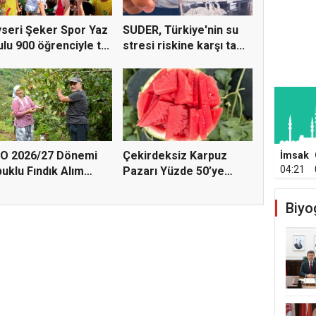
seri Şeker Spor Yaz
SUDER, Türkiye'nin su
lu 900 öğrenciyle t...
stresi riskine karşı ta...
O 2026/27 Dönemi
Çekirdeksiz Karpuz
İmsak
04:21
uklu Fındık Alım
Pazarı Yüzde 50’ye
tl...
Doğru K...
Biyo