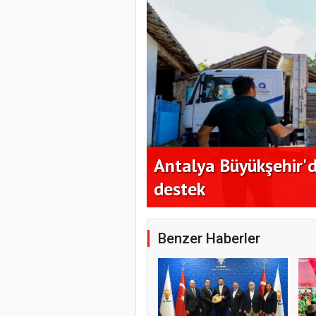
r ihracat hedefi
Antalya Büyükşehir'de
destek
Benzer Haberler