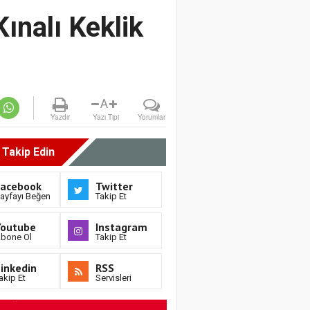
ınalı Keklik
A
Yazdır
Yazı Tipi
Yorumlar
i Takip Edin
Facebook
Twitter
ayfayı Beğen
Takip Et
Youtube
Instagram
bone Ol
Takip Et
inkedin
RSS
akip Et
Servisleri