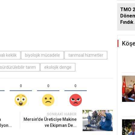
TMO 2
Dönem
Fındık 
Açıkla
Köşe
nalı keklik
biyolojik mücadele
tarımsal hizmetler
sürdürülebilir tarım
ekolojik denge
0
0
0
SONRAKI HABER
a
Mersin'de Üreticiye Makine
lyon...
ve Ekipman De...