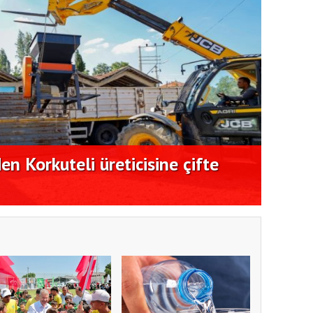
n Korkuteli üreticisine çifte
CHP'l
eleşti