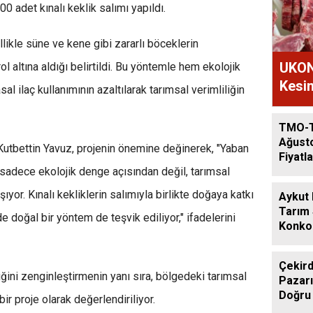
0 adet kınalı keklik salımı yapıldı.
llikle süne ve kene gibi zararlı böceklerin
UKON
l altına aldığı belirtildi. Bu yöntemle hem ekolojik
Kesim
 ilaç kullanımının azaltılarak tarımsal verimliliğin
TMO-
Ağust
Kutbettin Yavuz, projenin önemine değinerek, "Yaban
Fiyatla
sadece ekolojik denge açısından değil, tarımsal
yor. Kınalı kekliklerin salımıyla birlikte doğaya katkı
Aykut
Tarım
 doğal bir yöntem de teşvik ediliyor," ifadelerini
Konkor
Günde
Çekird
liğini zenginleştirmenin yanı sıra, bölgedeki tarımsal
Pazarı
Doğru
ir proje olarak değerlendiriliyor.