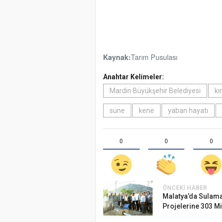
Tarım Pusulası
Kaynak:
Anahtar Kelimeler:
Mardin Büyükşehir Belediyesi
kı
süne
kene
yaban hayatı
0
0
0
ÖNCEKI HABER
Malatya’da Sulam
Projelerine 303 Mi