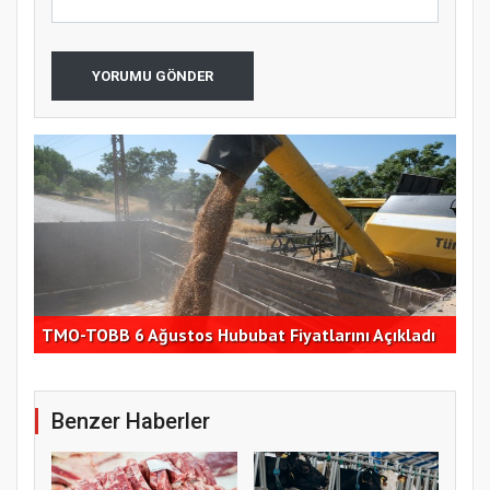
YORUMU GÖNDER
Ege
ştı
TMO-TOBB 6 Ağustos Hububat Fiyatlarını Açıkladı
hed
Benzer Haberler