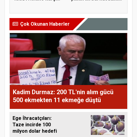
para...
ge...
Çok Okunan Haberler
Kadim Durmaz: 200 TL'nin alım gücü
500 ekmekten 11 ekmeğe düştü
Ege İhracatçıları:
Taze incirde 100
milyon dolar hedefi