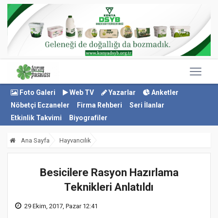
Foto Galeri
Web TV
Yazarlar
Anketler
Nöbetçi Eczaneler
Firma Rehberi
Seri İlanlar
Etkinlik Takvimi
Biyografiler
Ana Sayfa
Hayvancılık
Besicilere Rasyon Hazırlama
Teknikleri Anlatıldı
29 Ekim, 2017, Pazar 12:41