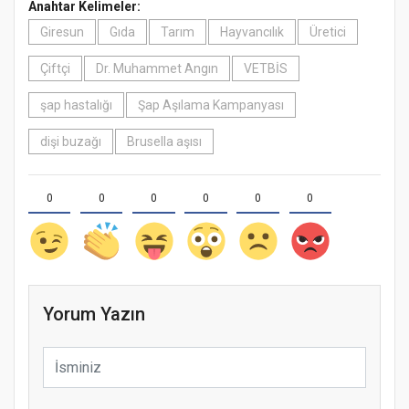
Anahtar Kelimeler:
Giresun
Gıda
Tarım
Hayvancılık
Üretici
Çiftçi
Dr. Muhammet Angın
VETBİS
şap hastalığı
Şap Aşılama Kampanyası
dişi buzağı
Brusella aşısı
0
0
0
0
0
0
Yorum Yazın