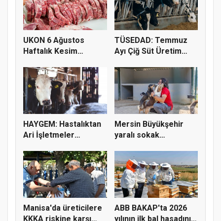
UKON 6 Ağustos
TÜSEDAD: Temmuz
Haftalık Kesim
Ayı Çiğ Süt Üretim
Fiyatlarını Pay...
Maliyeti 2...
HAYGEM: Hastalıktan
Mersin Büyükşehir
Ari İşletmeler
yaralı sokak
Üreticiye...
hayvanlarını y...
Manisa'da üreticilere
ABB BAKAP'ta 2026
KKKA riskine karşı
yılının ilk bal hasadını