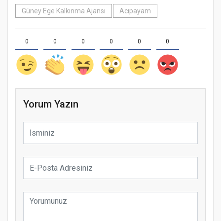
Güney Ege Kalkınma Ajansı
Acıpayam
0
0
0
0
0
0
Yorum Yazın