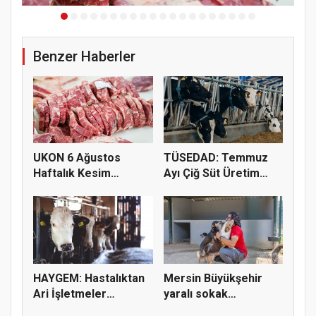
Benzer Haberler
UKON 6 Ağustos
TÜSEDAD: Temmuz
Haftalık Kesim
Ayı Çiğ Süt Üretim
Fiyatlarını Pay...
Maliyeti 2...
HAYGEM: Hastalıktan
Mersin Büyükşehir
Ari İşletmeler
yaralı sokak
Üreticiye...
hayvanlarını y...