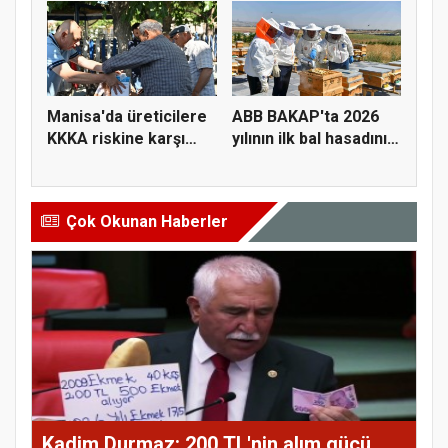
Manisa'da üreticilere
ABB BAKAP'ta 2026
KKKA riskine karşı
yılının ilk bal hasadını
para...
ge...
Çok Okunan Haberler
Kadim Durmaz: 200 TL'nin alım gücü