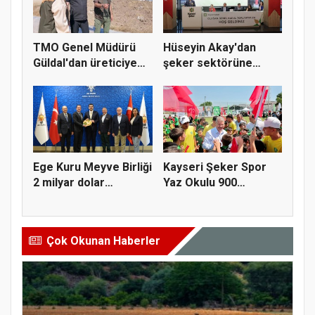
TMO Genel Müdürü
Hüseyin Akay'dan
Güldal'dan üreticiye
şeker sektörüne
alım gü...
yapısal çözü...
Ege Kuru Meyve Birliği
Kayseri Şeker Spor
2 milyar dolar
Yaz Okulu 900
ihracat...
öğrenciyle t...
Çok Okunan Haberler