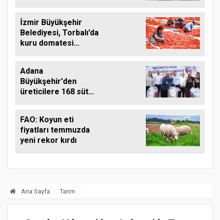
İzmir Büyükşehir
Belediyesi, Torbalı’da
kuru domatesi
destekliyor
Adana
Büyükşehir'den
üreticilere 168 süt
sağım makinesi
FAO: Koyun eti
fiyatları temmuzda
yeni rekor kırdı
Ana Sayfa
Tarım