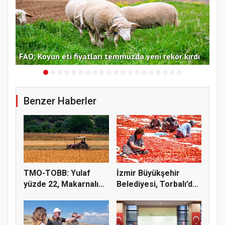
f
FAO
FAO: Koyun eti fiyatları temmuzda yeni rekor kırdı
yük
Benzer Haberler
TMO-TOBB: Yulaf
İzmir Büyükşehir
yüzde 22, Makarnalık
Belediyesi, Torbalı’da
Buğday y...
kuru...