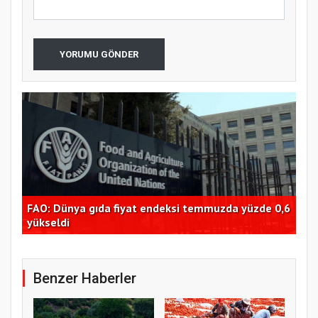
YORUMU GÖNDER
FAO: Dünya gıda fiyat endeksi temmuzda yüzde 0,6
Tra
dı
yükseldi
Bor
Benzer Haberler