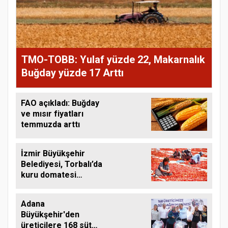
TMO-TOBB: Yulaf yüzde 22, Makarnalık
Buğday yüzde 17 Arttı
FAO açıkladı: Buğday
ve mısır fiyatları
temmuzda arttı
İzmir Büyükşehir
Belediyesi, Torbalı’da
kuru domatesi
destekliyor
Adana
Büyükşehir'den
üreticilere 168 süt