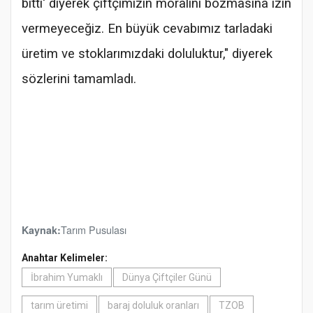
bitti' diyerek çiftçimizin moralini bozmasına izin
vermeyeceğiz. En büyük cevabımız tarladaki
üretim ve stoklarımızdaki doluluktur," diyerek
sözlerini tamamladı.
Tarım Pusulası
Kaynak:
Anahtar Kelimeler:
İbrahim Yumaklı
Dünya Çiftçiler Günü
tarım üretimi
baraj doluluk oranları
TZOB