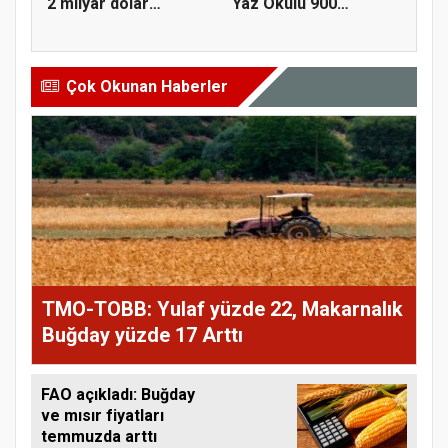
2 milyar dolar
Yaz Okulu 900
ihracat...
öğrenciyle t...
Çok Okunan Haberler
TMO-TOBB: Yulaf yüzde 22, Makarnalık
Buğday yüzde 17 Arttı
FAO açıkladı: Buğday
ve mısır fiyatları
temmuzda arttı