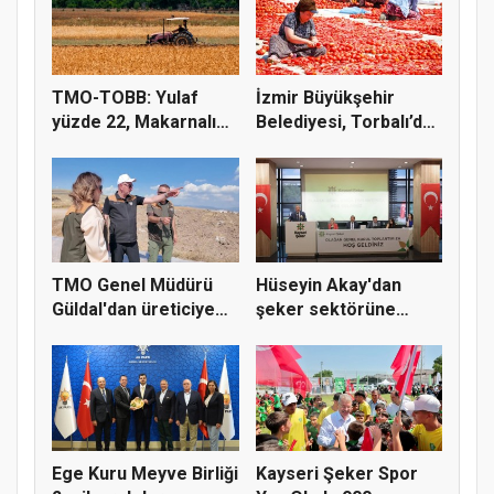
TMO-TOBB: Yulaf
İzmir Büyükşehir
yüzde 22, Makarnalık
Belediyesi, Torbalı’da
Buğday y...
kuru...
TMO Genel Müdürü
Hüseyin Akay'dan
Güldal'dan üreticiye
şeker sektörüne
alım gü...
yapısal çözü...
Ege Kuru Meyve Birliği
Kayseri Şeker Spor