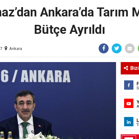
az’dan Ankara’da Tarım 
Bütçe Ayrıldı
17
Ankara
Biz
S
A
L
T