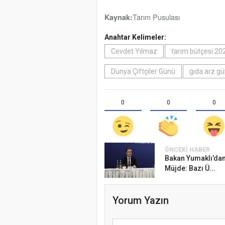
Tarım Pusulası
Kaynak:
Anahtar Kelimeler:
Cevdet Yılmaz
tarım bütçesi 20
Dünya Çiftçiler Günü
gıda arz gü
0
0
0
ÖNCEKI HABER
Bakan Yumaklı’dan
Müjde: Bazı Ü...
Yorum Yazın