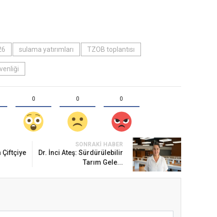
26
sulama yatırımları
TZOB toplantısı
venliği
0
0
0
SONRAKI HABER
 Çiftçiye
Dr. İnci Ateş: Sürdürülebilir
Tarım Gele...