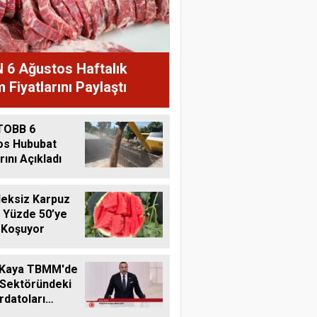
 6 Ağustos Haftalık
 Fiyatlarını Paylaştı
TOBB 6
os Hububat
rını Açıkladı
eksiz Karpuz
 Yüzde 50’ye
 Koşuyor
 Kaya TBMM'de
 Sektöründeki
datoları
me Taşıdı