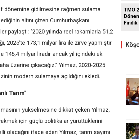
uf dönemine gidilmesine rağmen sulama
TMO 2
Dönem
lmediğinin altını çizen Cumhurbaşkanı
Fındık 
Açıkla
ler paylaştı: "2020 yılında reel rakamlarla 51,2
, 2025’te 173,1 milyar lira ile zirve yapmıştır.
Köşe
146,4 milyar liradır ancak yıl içindeki ek
aha üzerine çıkacağız." Yılmaz, 2020-2025
zinin modern sulamaya açıldığını ekledi.
anlı Tarım"
amasının yükselmesine dikkat çeken Yılmaz,
ekmek için güçlü politikalar yürüttüklerini
emelli olacağını ifade eden Yılmaz, tarım sayımı