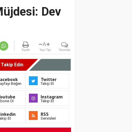
Müjdesi: Dev
A
Yazdır
Yazı Tipi
Yorumlar
i Takip Edin
Facebook
Twitter
ayfayı Beğen
Takip Et
Youtube
Instagram
bone Ol
Takip Et
inkedin
RSS
akip Et
Servisleri