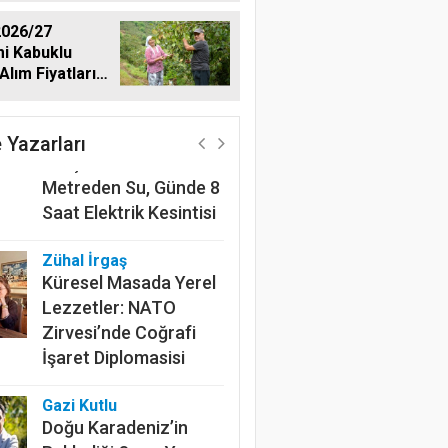
026/27
i Kabuklu
Alım Fiyatlarını
Harun Göksel
dı
220 Kilometrelik
Kanalın Sonundaki Acı
 Yazarları
Gerçek: Mardin'de 600
Metreden Su, Günde 8
Saat Elektrik Kesintisi
Zühal İrgaş
Küresel Masada Yerel
Lezzetler: NATO
Zirvesi’nde Coğrafi
İşaret Diplomasisi
Gazi Kutlu
Doğu Karadeniz’in