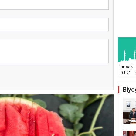
İmsak
04:21
Biyo