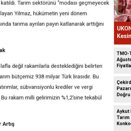
 katıldı. Tarım sektörünü "modası geçmeyecek
nımlayan Yılmaz, hükümetin yeni dönem
nda tarıma ayrılan payın katlanarak arttığını
UKON
Kesim
ak
TMO-
Ağust
Fiyatla
lafla değil rakamlarla desteklediğini belirten
arım bütçemiz 938 milyar Türk lirasıdır. Bu
Çekird
tırımlar, sübvansiyonlu krediler ve vergi
Pazarı
Doğru
Bu rakam milli gelirimizin %1,2’sine tekabül
Aykut
Tarım
Konkor
 Artış
Günde