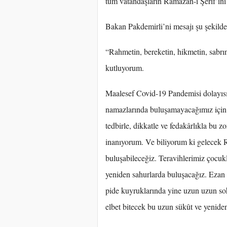
tüm vatandaşların Ramazân-ı Şerîf’ini
Bakan Pakdemirli’ni mesajı şu şekilde
“Rahmetin, bereketin, hikmetin, sabrın 
kutluyorum.
Maalesef Covid-19 Pandemisi dolayısıyl
namazlarında buluşamayacağımız için 
tedbirle, dikkatle ve fedakârlıkla bu 
inanıyorum. Ve biliyorum ki gelecek R
buluşabileceğiz. Teravihlerimiz çocuk
yeniden sahurlarda buluşacağız. Ezan va
pide kuyruklarında yine uzun uzun so
elbet bitecek bu uzun sükût ve yenide