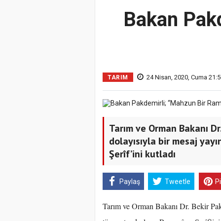
Bakan Pakd
24 Nisan, 2020, Cuma 21:5
TARIM
Tarım ve Orman Bakanı Dr
dolayısıyla bir mesaj yay
Şerîf’ini kutladı
Paylaş
Tweetle
P
Tarım ve Orman Bakanı Dr. Bekir Pakd