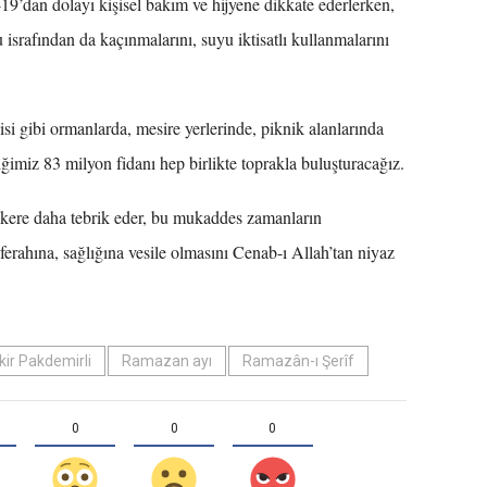
19’dan dolayı kişisel bakım ve hijyene dikkate ederlerken,
 israfından da kaçınmalarını, suyu iktisatlı kullanmalarını
i gibi ormanlarda, mesire yerlerinde, piknik alanlarında
iğimiz 83 milyon fidanı hep birlikte toprakla buluşturacağız.
r kere daha tebrik eder, bu mukaddes zamanların
ferahına, sağlığına vesile olmasını Cenab-ı Allah’tan niyaz
kir Pakdemirli
Ramazan ayı
Ramazân-ı Şerîf
0
0
0