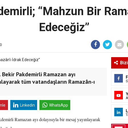
emirli; “Mahzun Bir Rama
Edeceğiz”
0
Biz
. Bekir Pakdemirli Ramazan ayı
ınlayarak tüm vatandaşların Ramazân-ı
S
A
inle
Linkedin
WhatsApp
L
T
emirli Ramazan ayı dolayısıyla bir mesaj yayınlayarak