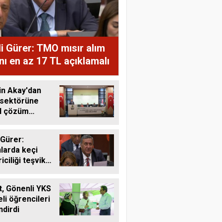
i Gürer: TMO mısır alım
ını en az 17 TL açıklamalı
in Akay'dan
 sektörüne
al çözüm
ı
 Gürer:
larda keçi
riciliği teşvik
li
, Gönenli YKS
li öğrencileri
ndirdi
Harun Göksel