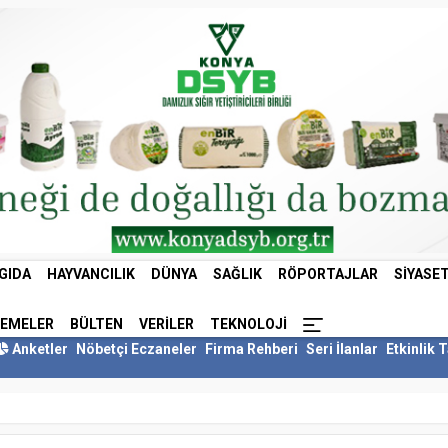
GIDA
HAYVANCILIK
DÜNYA
SAĞLIK
RÖPORTAJLAR
SIYASE
LEMELER
BÜLTEN
VERILER
TEKNOLOJI
Anketler
Nöbetçi Eczaneler
Firma Rehberi
Seri İlanlar
Etkinlik 