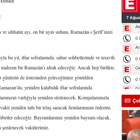
 kutladı
:
ve sıhhatin ayı, on bir ayın sultanı, Ramazân-ı Şerîf’inizi
a bu yıl, iftar sofralarında, sahur sohbetlerinde ve teravih
mahzun bir Ramazân’ı idrak edeceğiz. Ancak hep birlikte,
zor günlerin de üstesinden geleceğimize gönülden
amazan’da; yeniden kalabalık iftar sofralarında
larımızın varlığıyla yeniden süslenecek. Komşularımızla
Ço
kti yeniden tatlı bir telaş saracak fırınlarımızın önlerini,
hbetler edeceğiz. Bayramlarımız yeniden bayram olacak,
n şenlenecek vakitlerimiz.