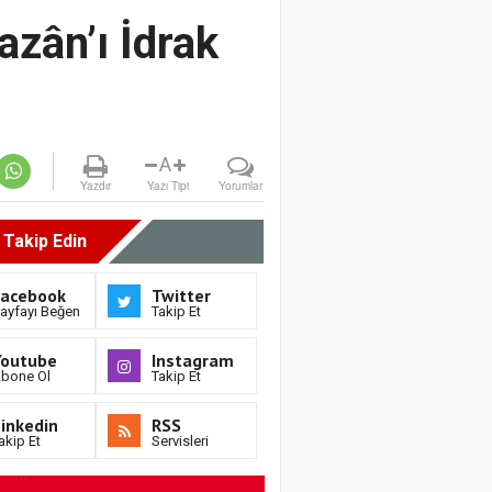
zân’ı İdrak
A
Yazdır
Yazı Tipi
Yorumlar
i Takip Edin
Facebook
Twitter
ayfayı Beğen
Takip Et
Youtube
Instagram
bone Ol
Takip Et
inkedin
RSS
akip Et
Servisleri