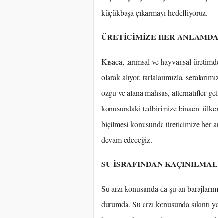
küçükbaşa çıkarmayı hedefliyoruz.
ÜRETİCİMİZE HER ANLAMDA 
Kısaca, tarımsal ve hayvansal üretimd
olarak alıyor, tarlalarımızla, seralarımı
özgü ve alana mahsus, alternatifler geli
konusundaki tedbirimize binaen, ülkem
biçilmesi konusunda üreticimize her a
devam edeceğiz.
SU İSRAFINDAN KAÇINILMAL
Su arzı konusunda da şu an barajlarımı
durumda. Su arzı konusunda sıkıntı ya