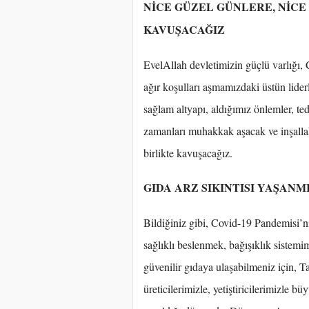
NİCE GÜZEL GÜNLERE, NİC
KAVUŞACAĞIZ
EvelAllah devletimizin güçlü varlığı
ağır koşulları aşmamızdaki üstün lider
sağlam altyapı, aldığımız önlemler, tedb
zamanları muhakkak aşacak ve inşalla
birlikte kavuşacağız.
GIDA ARZ SIKINTISI YAŞANM
Bildiğiniz gibi, Covid-19 Pandemisi’ni
sağlıklı beslenmek, bağışıklık sistemimi
güvenilir gıdaya ulaşabilmeniz için, T
üreticilerimizle, yetiştiricilerimizle 