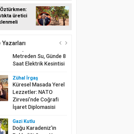
220 Kilometrelik
 Öztürkmen:
Kanalın Sonundaki Acı
tıkta üretici
Gerçek: Mardin'de 600
klenmeli
Metreden Su, Günde 8
Saat Elektrik Kesintisi
 Yazarları
Zühal İrgaş
Küresel Masada Yerel
Lezzetler: NATO
Zirvesi’nde Coğrafi
İşaret Diplomasisi
Gazi Kutlu
Doğu Karadeniz’in
Beklediği Soru: Yaş
Çay Kaç Lira Olacak?
Tarımın İnfrasesi
Anadolu’nun Unutulan,