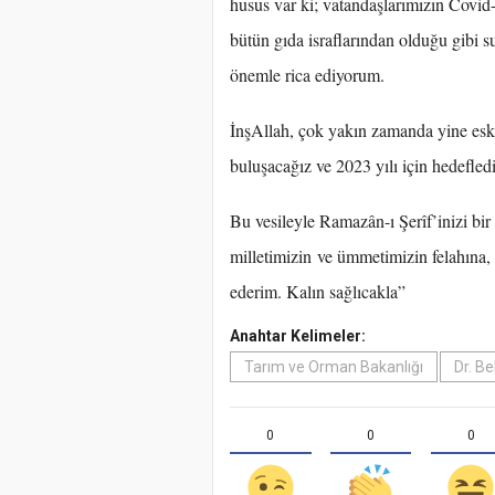
husus var ki; vatandaşlarımızın Covid-
bütün gıda israflarından olduğu gibi su
önemle rica ediyorum.
İnşAllah, çok yakın zamanda yine eskis
buluşacağız ve 2023 yılı için hedefled
Bu vesileyle Ramazân-ı Şerîf’inizi bi
milletimizin ve ümmetimizin felahına, 
ederim. Kalın sağlıcakla”
Anahtar Kelimeler:
Tarım ve Orman Bakanlığı
Dr. Be
0
0
0