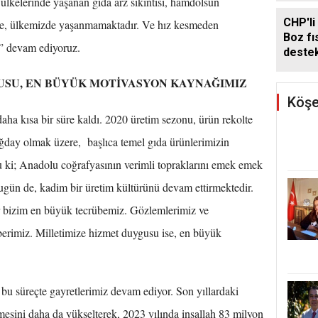
lkelerinde yaşanan gıda arz sıkıntısı, hamdolsun
CHP'li
erle, ülkemizde yaşanmamaktadır. Ve hız kesmeden
Boz fıs
” devam ediyoruz.
deste
USU, EN BÜYÜK MOTİVASYON KAYNAĞIMIZ
Köşe
ha kısa bir süre kaldı. 2020 üretim sezonu, ürün rekolte
ğday olmak üzere, başlıca temel gıda ürünlerimizin
 ki; Anadolu coğrafyasının verimli topraklarını emek emek
bugün de, kadim bir üretim kültürünü devam ettirmektedir.
r bizim en büyük tecrübemiz. Gözlemlerimiz ve
erimiz. Milletimize hizmet duygusu ise, en büyük
u süreçte gayretlerimiz devam ediyor. Son yıllardaki
esini daha da yükselterek, 2023 yılında inşallah 83 milyon