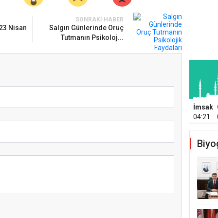
SONRAKI HABER
23 Nisan
Salgın Günlerinde Oruç
Tutmanın Psikoloj...
İmsak
04:21
Biyo