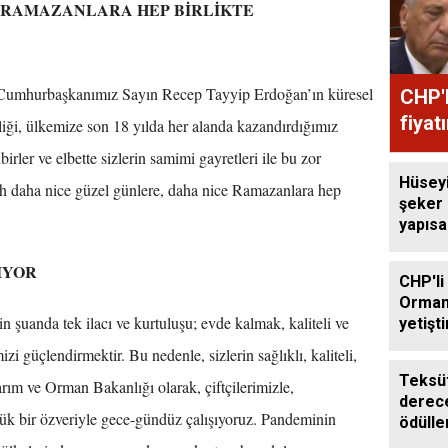
E RAMAZANLARA HEP BİRLİKTE
, Cumhurbaşkanımız Sayın Recep Tayyip Erdoğan’ın küresel
CHP'l
fiyat
liği, ülkemize son 18 yılda her alanda kazandırdığımız
irler ve elbette sizlerin samimi gayretleri ile bu zor
Hüsey
h daha nice güzel günlere, daha nice Ramazanlara hep
şeker
yapıs
çağrıs
IYOR
CHP'li
Orman
n şuanda tek ilacı ve kurtuluşu; evde kalmak, kaliteli ve
yetişti
edilme
zi güçlendirmektir. Bu nedenle, sizlerin sağlıklı, kaliteli,
Teksüt
arım ve Orman Bakanlığı olarak, çiftçilerimizle,
derece
büyük bir özveriyle gece-gündüz çalışıyoruz. Pandeminin
ödülle