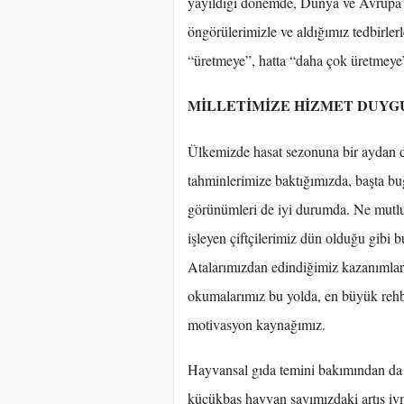
yayıldığı dönemde, Dünya ve Avrupa ü
öngörülerimizle ve aldığımız tedbirl
“üretmeye”, hatta “daha çok üretmeye
MİLLETİMİZE HİZMET DUYG
Ülkemizde hasat sezonuna bir aydan da
tahminlerimize baktığımızda, başta bu
görünümleri de iyi durumda. Ne mutlu
işleyen çiftçilerimiz dün olduğu gibi 
Atalarımızdan edindiğimiz kazanımla
okumalarımız bu yolda, en büyük rehb
motivasyon kaynağımız.
Hayvansal gıda temini bakımından da b
küçükbaş hayvan sayımızdaki artış ivm