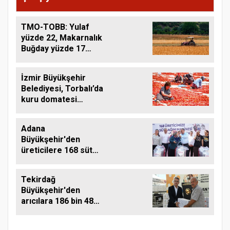
TMO-TOBB: Yulaf
yüzde 22, Makarnalık
Buğday yüzde 17
Arttı
İzmir Büyükşehir
Belediyesi, Torbalı’da
kuru domatesi
destekliyor
Adana
Büyükşehir'den
üreticilere 168 süt
sağım makinesi
Tekirdağ
Büyükşehir'den
arıcılara 186 bin 480
kilo destek