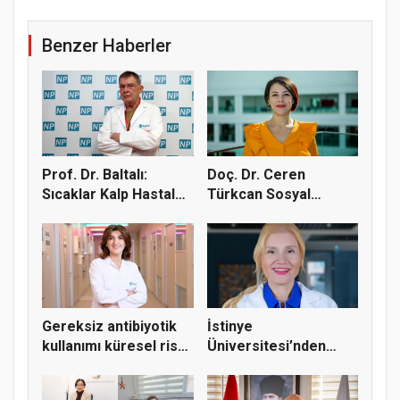
Benzer Haberler
Prof. Dr. Baltalı:
Doç. Dr. Ceren
Sıcaklar Kalp Hastaları
Türkcan Sosyal
İç...
Medyadaki Yağ B...
Gereksiz antibiyotik
İstinye
kullanımı küresel risk
Üniversitesi’nden
o...
uyarı: Ağız sağlığı...