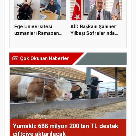
Ege Üniversitesi
AİD Başkanı Şahiner:
uzmanları Ramazan
Yılbaşı Sofralarında
beslenmesi...
Ana...
Çok Okunan Haberler
Yumaklı: 688 milyon 200 bin TL destek
çiftçiye aktarılacak