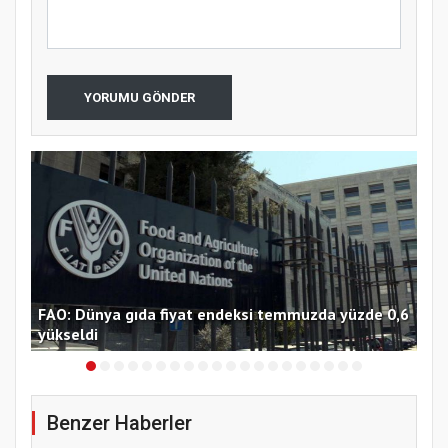
YORUMU GÖNDER
FAO: Dünya gıda fiyat endeksi temmuzda yüzde 0,6
Tra
yükseldi
Bor
Benzer Haberler