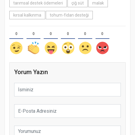
tarımsal destek ödemeleri
çiğ süt
malak
kırsal kalkınma
tohum-fidan desteği
0
0
0
0
0
0
Yorum Yazın