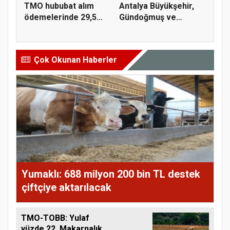
TMO hububat alım
Antalya Büyükşehir,
ödemelerinde 29,5
Gündoğmuş ve
milyar TL'...
İbradı'nda a...
Çok Okunan Haberler
Yumaklı: 688 milyon 200 bin TL destek
çiftçiye aktarılacak
TMO-TOBB: Yulaf
yüzde 22, Makarnalık