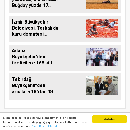
Buğday yüzde 17
Arttı
İzmir Büyükşehir
Belediyesi, Torbalı’da
kuru domatesi
destekliyor
Adana
Büyükşehir'den
üreticilere 168 süt
sağım makinesi
Tekirdağ
Büyükşehir'den
arıcılara 186 bin 480
kilo destek
Sitemizden en iyi şekilde faydalanabilmeniz için çerezler
Anladım
kullanılmaktadır. Bu siteye giriş yaparak çerez kullanımını kabul
etmiş sayılıyorsunuz.
Daha Fazla Bilgi Al
Ana Sayfa
Web TV
Foto Galeri
Yazarlar