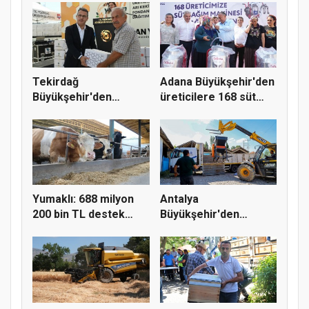
Tekirdağ
Adana Büyükşehir'den
Büyükşehir'den
üreticilere 168 süt
arıcılara 186 bin 480...
sağı...
Yumaklı: 688 milyon
Antalya
200 bin TL destek
Büyükşehir'den
çiftçiy...
Korkuteli üreticisine...