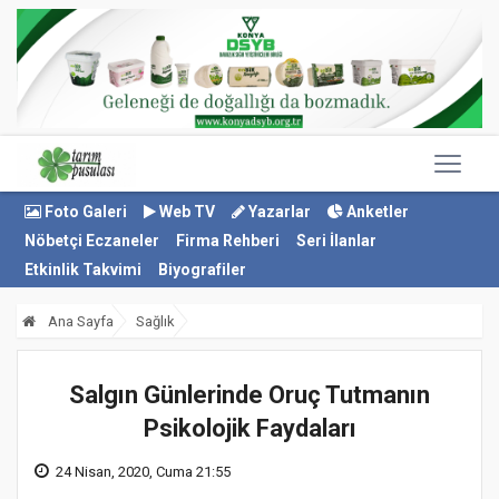
Foto Galeri
Web TV
Yazarlar
Anketler
Nöbetçi Eczaneler
Firma Rehberi
Seri İlanlar
Etkinlik Takvimi
Biyografiler
Ana Sayfa
Sağlık
Salgın Günlerinde Oruç Tutmanın
Psikolojik Faydaları
24 Nisan, 2020, Cuma 21:55