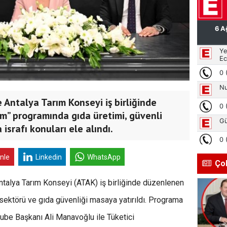
 Antalya Tarım Konseyi iş birliğinde
” programında gıda üretimi, güvenli
 israfı konuları ele alındı.
inle
Linkedin
WhatsApp
Ço
Antalya Tarım Konseyi (ATAK) iş birliğinde düzenlenen
ektörü ve gıda güvenliği masaya yatırıldı. Programa
ube Başkanı Ali Manavoğlu ile Tüketici