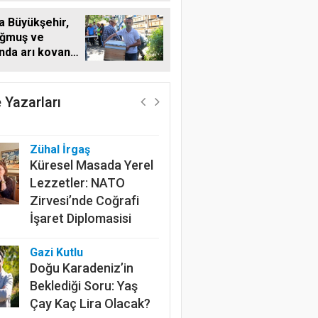
a Büyükşehir,
ğmuş ve
'nda arı kovanı
Harun Göksel
i
Geleceğin Pamuğu:
Doğal, İzlenebilir ve
 Yazarları
Sürdürülebilir
Zühal İrgaş
Küresel Masada Yerel
Lezzetler: NATO
Zirvesi’nde Coğrafi
İşaret Diplomasisi
Gazi Kutlu
Doğu Karadeniz’in
Beklediği Soru: Yaş
Çay Kaç Lira Olacak?