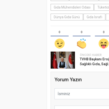
Gıda Mühendisleri Odası
Tüketic
Dünya Gıda Günü
Gıda İsrafı
0
0
0
ÖNCEKI HABER
TVHB Başkanı Eroğ
Sağlıklı Gıda, Sağl.
Yorum Yazın