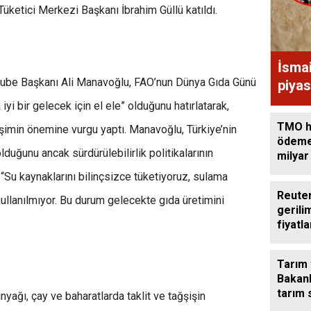
ketici Merkezi Başkanı İbrahim Güllü katıldı.
İsma
Şube Başkanı Ali Manavoğlu, FAO’nun Dünya Gıda Günü
piyas
iyi bir gelecek için el ele” olduğunu hatırlatarak,
TMO h
işimin önemine vurgu yaptı. Manavoğlu, Türkiye’nin
ödeme
duğunu ancak sürdürülebilirlik politikalarının
milyar
aktard
. “Su kaynaklarını bilinçsizce tüketiyoruz, sulama
Reuter
kullanılmıyor. Bu durum gelecekte gıda üretimini
gerili
fiyatla
yüksel
Tarım
Bakanl
tarım 
nyağı, çay ve baharatlarda taklit ve tağşişin
görüş