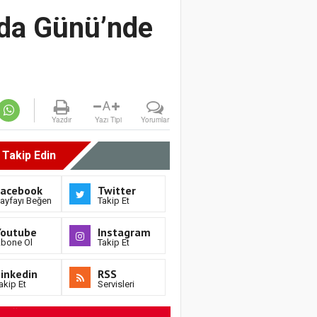
ıda Günü’nde
A
Yazdır
Yazı Tipi
Yorumlar
i Takip Edin
Facebook
Twitter
ayfayı Beğen
Takip Et
Youtube
Instagram
bone Ol
Takip Et
inkedin
RSS
akip Et
Servisleri