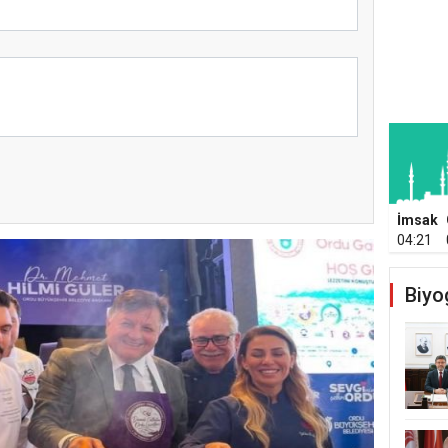
İmsak
04:21
Biyo