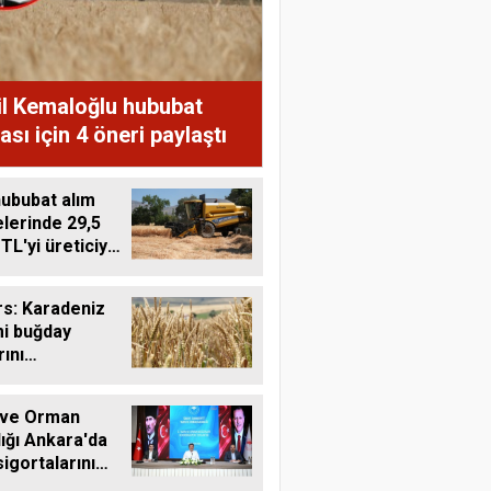
il Kemaloğlu hububat
ası için 4 öneri paylaştı
ububat alım
lerinde 29,5
 TL'yi üreticiye
ı
s: Karadeniz
mi buğday
rını
tebilir
 ve Orman
ığı Ankara'da
sigortalarını
tü