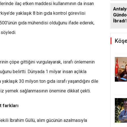
eklerinde ilaç etken maddesi kullanımının da insan
Antaly
ürkiye’de yaklaşık 8 bin gıda kontrol görevlisi
Gündo
İbradı
 500’ünün gıda mühendisi olduğunu ifade ederek,
desteğ
 söyledi.
Köşe
rinin çöpe gittiğini vurgulayarak, israfı önlemenin
ğunu belirtti. Dünyada 1 milyar insan açlıkla
yaklaşık 30 milyon ton gıda israfı yaşandığını dile
tsiz yemek sağlanmasının önemine dikkat çekti.
t farkları
kili İbrahim Güllü, alım gücünün azalmasıyla