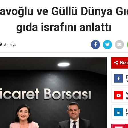
voğlu ve Güllü Dünya G
gıda israfını anlattı
Antalya
Biz
S
A
L
T