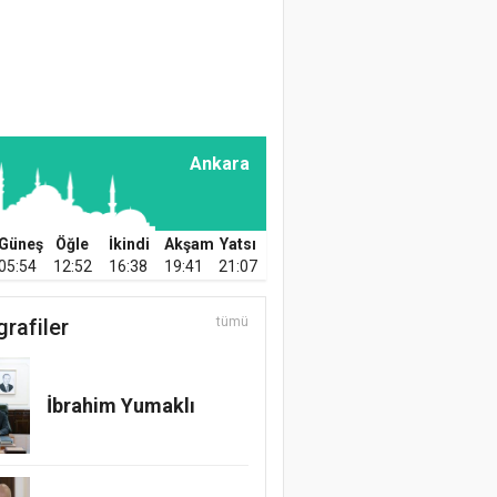
Preparatların
Kullanılması
Prof. Dr. Hüseyin
KARATAŞ
Üzümün İnsan
Ankara
Beslenmesindeki
Önemi
Güneş
Öğle
İkindi
Akşam
Yatsı
Prof. Dr. Mikdat Şimşek
05:54
12:52
16:38
19:41
21:07
Sağlıklı Bir Yaşam İçin
Protein
grafiler
tümü
Zir. Y. Müh. Ender
Karahan
İbrahim Yumaklı
Türkiye’nin Gücü ve
Geleceği Tarım