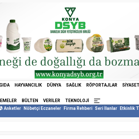
GIDA
HAYVANCILIK
DÜNYA
SAĞLIK
RÖPORTAJLAR
SIYASE
LEMELER
BÜLTEN
VERILER
TEKNOLOJI
Anketler
Nöbetçi Eczaneler
Firma Rehberi
Seri İlanlar
Etkinlik 