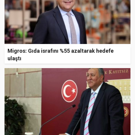
Migros: Gıda israfını %55 azaltarak hedefe
ulaştı