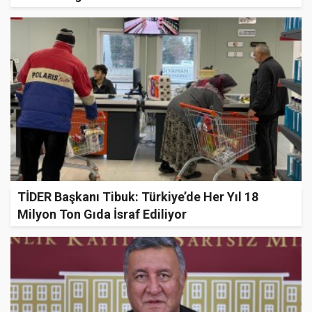
TİDER Başkanı Tibuk: Türkiye’de Her Yıl 18
Milyon Ton Gıda İsraf Ediliyor