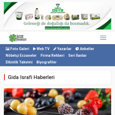
Foto Galeri
Web TV
Yazarlar
Anketler
Nöbetçi Eczaneler
Firma Rehberi
Seri İlanlar
Etkinlik Takvimi
Biyografiler
Gida Israfi Haberleri