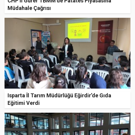
CHP’li Gürer TBMM’de Patates Piyasasına
Müdahale Çağrısı
Isparta İl Tarım Müdürlüğü Eğirdir’de Gıda
Eğitimi Verdi