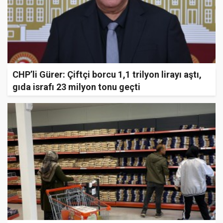
CHP’li Gürer: Çiftçi borcu 1,1 trilyon lirayı aştı,
gıda israfı 23 milyon tonu geçti