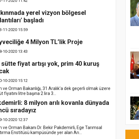
7-11-2020 11:42
lkınmada yerel vizyon bölgesel
lantıları' başladı
3-11-2020 15:59
veciliğe 4 Milyon TL’lik Proje
8-10-2020 13:43
 sütte fiyat artışı yok, prim 40 kuruş
cak
0-10-2020 15:12
m ve Orman Bakanlığı, 31 Aralık'a dek geçerli olmak üzere
üt fiyatını litre başına 2 lira 3...
demirli: 8 milyon arılı kovanla dünyada
ncü sıradayız
9-10-2020 12:37
m ve Orman Bakanı Dr. Bekir Pakdemirli, Ege Tarımsal
tırma Enstitüsü kampüsünde yer alan Arı...