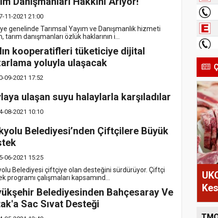
ım Danışmanları Hakkını Arıyor!
7-11-2021 21:00
iye genelinde Tarımsal Yayım ve Danışmanlık hizmeti
, tarım danışmanları özlük haklarının i...
ın kooperatifleri tüketiciye dijital
arlama yoluyla ulaşacak
Ç
0-09-2021 17:52
laya ulaşan suyu halaylarla karşıladılar
4-08-2021 10:10
kyolu Belediyesi’nden Çiftçilere Büyük
stek
5-06-2021 15:25
olu Belediyesi çiftçiye olan desteğini sürdürüyor. Çiftçi
UKO
ek programı çalışmaları kapsamınd...
Kes
ükşehir Belediyesinden Bahçesaray Ve
ak'a Sac Sıvat Desteği
TMO