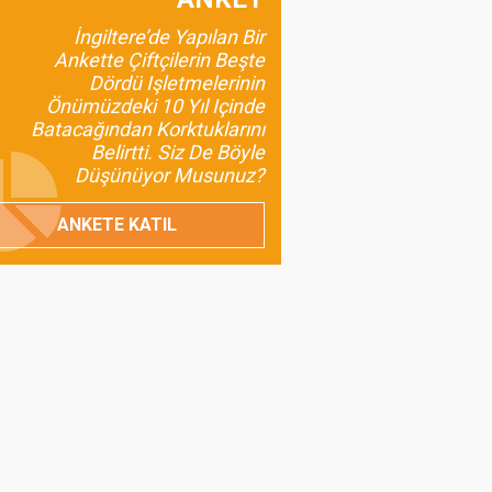
Anadolu’nun Unutulan,
İngiltere’de Yapılan Bir
Günümüze Uyumlu
Ankette Çiftçilerin Beşte
Değeri: Maş Fasulyesi
Dördü Işletmelerinin
Önümüzdeki 10 Yıl Içinde
Prof.Dr. Bülent
Batacağından Korktuklarını
Gülçubuk
Belirtti. Siz De Böyle
Şura Kararlarının
Düşünüyor Musunuz?
İnsan ve Kalkınma
Odaklı Olması da
ANKETE KATIL
Gerekir?
Umut Özdil
Tarımda Havza
Başkanlıkları Geliyor
Prof. Dr. Turan Civelek
Buzağı Kayıpları
Ülkemiz İçin Ciddi Bir