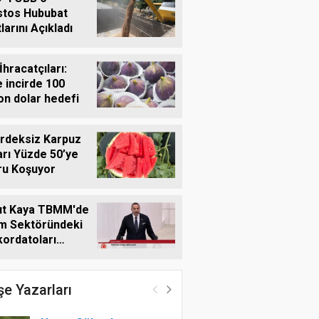
stos Hububat
larını Açıkladı
İhracatçıları:
 incirde 100
on dolar hedefi
rdeksiz Karpuz
rı Yüzde 50’ye
ru Koşuyor
ut Kaya TBMM'de
m Sektöründeki
ordatoları
deme Taşıdı
e Yazarları