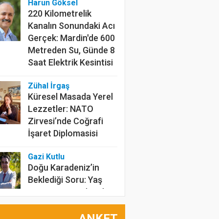
Harun Göksel
220 Kilometrelik
Kanalın Sonundaki Acı
Gerçek: Mardin'de 600
Metreden Su, Günde 8
Saat Elektrik Kesintisi
Zühal İrgaş
Küresel Masada Yerel
Lezzetler: NATO
Zirvesi’nde Coğrafi
İşaret Diplomasisi
Gazi Kutlu
Doğu Karadeniz’in
Beklediği Soru: Yaş
Çay Kaç Lira Olacak?
Tarımın İnfrasesi
ANKET