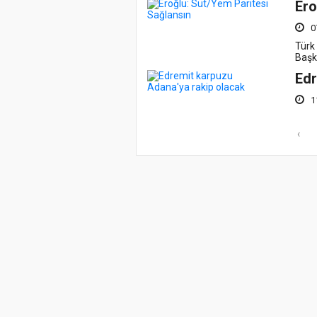
Ero
0
Türk
Başka
Edr
1
‹