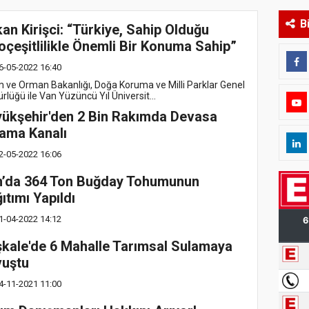
B
an Kirişci: “Türkiye, Sahip Olduğu
oçeşitlilikle Önemli Bir Konuma Sahip”
6-05-2022 16:40
m ve Orman Bakanlığı, Doğa Koruma ve Milli Parklar Genel
lüğü ile Van Yüzüncü Yıl Üniversit...
ükşehir'den 2 Bin Rakımda Devasa
ama Kanalı
2-05-2022 16:06
n’da 364 Ton Buğday Tohumunun
ıtımı Yapıldı
1-04-2022 14:12
kale'de 6 Mahalle Tarımsal Sulamaya
vuştu
4-11-2021 11:00