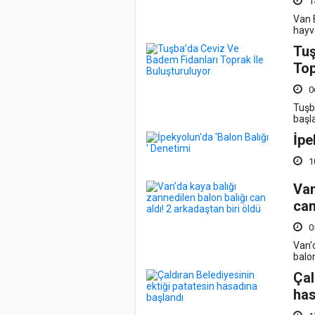
1
Van 
hayv
Tuş
Top
0
Tuşba
başl
İpe
1
Van
can
0
Van'd
balon
Çal
has