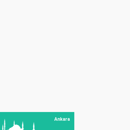
Sorun
Prof. Dr. Melahat Avcı
Birsin
Baklagillerin Önemini
Bilmeliyiz
Zir. Müh. Abdulkerim
Dörtkardeş
Geçmişten Bugüne
Bağcılık
Doç. Dr. Ali Vaiz
Garipoğlu
Kaba Yem
Muhafazasında
Alternatif Bir Yaklaşım:
Mikrobiyel
Ankara
Preparatların