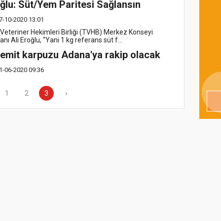
ğlu: Süt/Yem Paritesi Sağlansın
7-10-2020 13:01
 Veteriner Hekimleri Birliği (TVHB) Merkez Konseyi
nı Ali Eroğlu, “Yani 1 kg referans süt f...
emit karpuzu Adana'ya rakip olacak
1-06-2020 09:36
1
2
3
›