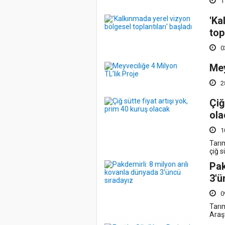
1
'Ka
top
0
Mey
2
Çiğ
ola
1
Tarı
çiğ s
Pak
3'ü
0
Tarı
Araş