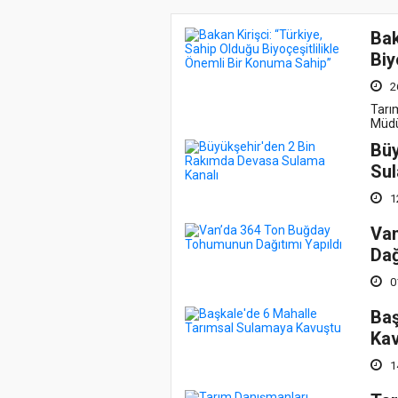
Bak
Biy
2
Tarı
Müdür
Büy
Sul
1
Va
Dağ
0
Baş
Ka
1