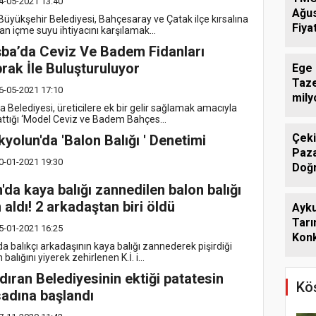
4-05-2021 13:40
Ağu
Büyükşehir Belediyesi, Bahçesaray ve Çatak ilçe kırsalına
Fiyat
an içme suyu ihtiyacını karşılamak...
ba’da Ceviz Ve Badem Fidanları
rak İle Buluşturuluyor
Ege 
Taze
6-05-2021 17:10
mily
 Belediyesi, üreticilere ek bir gelir sağlamak amacıyla
attığı ‘Model Ceviz ve Badem Bahçes...
Çeki
kyolun'da 'Balon Balığı ' Denetimi
Paza
0-01-2021 19:30
Doğ
'da kaya balığı zannedilen balon balığı
 aldı! 2 arkadaştan biri öldü
Ayk
Tarı
5-01-2021 16:25
Konk
a balıkçı arkadaşının kaya balığı zannederek pişirdiği
Gün
 balığını yiyerek zehirlenen K.İ. i...
dıran Belediyesinin ektiği patatesin
Köş
adına başlandı