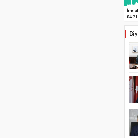
İmsa
04:21
Biy