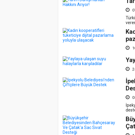
Tar
0
Türk
veren
Kad
paz
1
Yay
2
İpe
De
0
İpeky
dest
Büy
Çat