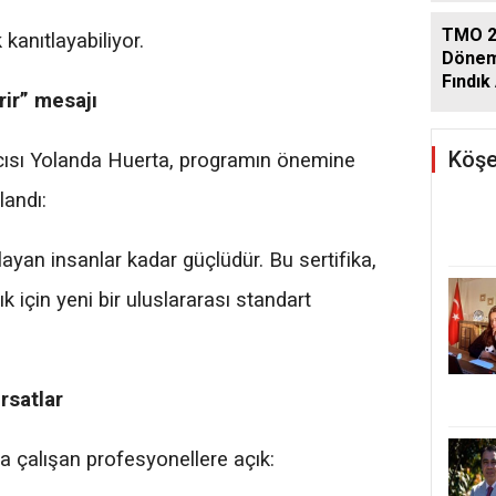
TMO 2
 kanıtlayabiliyor.
Dönem
Fındık 
ir” mesajı
Açıkla
Köşe
ısı Yolanda Huerta, programın önemine
landı:
ayan insanlar kadar güçlüdür. Bu sertifika,
 için yeni bir uluslararası standart
ırsatlar
a çalışan profesyonellere açık: