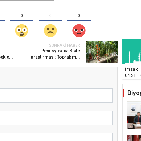
0
0
0
SONRAKI HABER
Pennsylvania State
ekle...
araştırması: Toprak m...
İmsak
04:21
Biyo