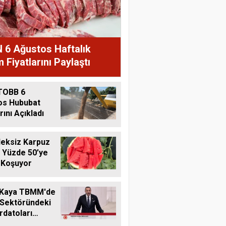
 6 Ağustos Haftalık
 Fiyatlarını Paylaştı
TOBB 6
os Hububat
rını Açıkladı
eksiz Karpuz
 Yüzde 50’ye
 Koşuyor
 Kaya TBMM'de
 Sektöründeki
datoları
me Taşıdı