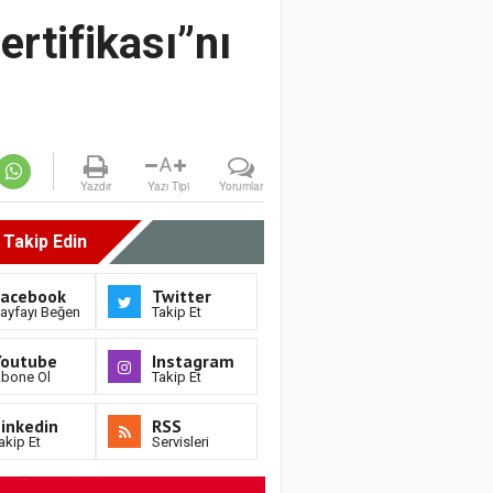
ertifikası”nı
A
Yazdır
Yazı Tipi
Yorumlar
i Takip Edin
Facebook
Twitter
ayfayı Beğen
Takip Et
Youtube
Instagram
bone Ol
Takip Et
inkedin
RSS
akip Et
Servisleri