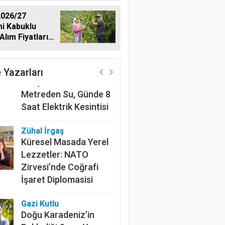
026/27
i Kabuklu
Alım Fiyatlarını
Harun Göksel
dı
220 Kilometrelik
Kanalın Sonundaki Acı
 Yazarları
Gerçek: Mardin'de 600
Metreden Su, Günde 8
Saat Elektrik Kesintisi
Zühal İrgaş
Küresel Masada Yerel
Lezzetler: NATO
Zirvesi’nde Coğrafi
İşaret Diplomasisi
Gazi Kutlu
Doğu Karadeniz’in