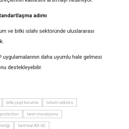
süreçlerinin kalitesini artırmayı hedefliyor.
tandartlaşma adımı
 ve bitki ıslahı sektöründe uluslararası
k.
PVP uygulamalarının daha uyumlu hale gelmesi
u destekleyebilir.
bitki çeşit koruma
tohum sektörü
 protection
tarım inovasyonu
netiği
tarımsal AR-GE