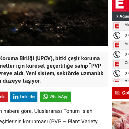
Koruma Birliği (UPOV), bitki çeşit koruma
eller için küresel geçerliliğe sahip “PVP
vreye aldı. Yeni sistem, sektörde uzmanlık
ı düzeye taşıyor.
Ço
inle
Linkedin
WhatsApp
n habere göre, Uluslararası Tohum Islahı
çeşitlerinin korunması (PVP – Plant Variety