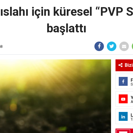
ıslahı için küresel “PVP S
başlattı
58
Biz
S
A
L
T