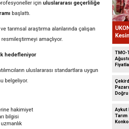
profesyoneller için
uluslararası geçerliliğe
gramı
başlattı.
UKON
ve tarımsal araştırma alanlarında çalışan
Kesim
ni resmileştirmeyi amaçlıyor.
TMO-
lık hedefleniyor
Ağust
Fiyatla
ılımcıların uluslararası standartlara uygun
u belgeliyor.
Çekird
Pazarı
Doğru
erine hakimiyet
Aykut
Tarım
ı bilgisi
Konkor
 uzmanlık
Günde