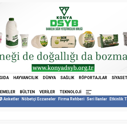
GIDA
HAYVANCILIK
DÜNYA
SAĞLIK
RÖPORTAJLAR
SIYASE
LEMELER
BÜLTEN
VERILER
TEKNOLOJI
Anketler
Nöbetçi Eczaneler
Firma Rehberi
Seri İlanlar
Etkinlik 