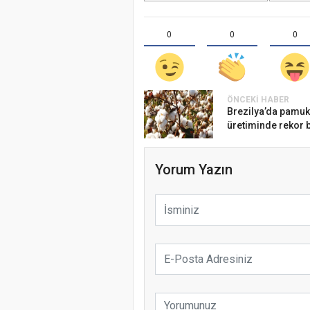
0
0
0
ÖNCEKI HABER
Brezilya’da pamuk
üretiminde rekor b
Yorum Yazın