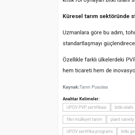
kritik rol oynayan bitki ıslahı 
Küresel tarım sektöründe s
Uzmanlara göre bu adım, tohum
standartlaşmayı güçlendirece
Özellikle farklı ülkelerdeki 
hem ticareti hem de inovasyon
Tarım Pusulası
Kaynak:
Anahtar Kelimeler:
UPOV PVP sertifikası
bitki ıslahı
fikri mülkiyet tarım
plant variety
UPOV sertifika programı
bitki ge