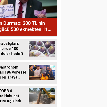
m Durmaz: 200 TL'nin
 gücü 500 ekmekten 11
ğe düştü
racatçıları:
ncirde 100
 dolar hedefi
Gastronomi
ali 196 yöresel
i bir araya
i
TOBB 6
os Hububat
rını Açıkladı
Harun Göksel