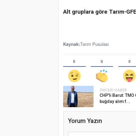
Alt gruplara göre Tarım-GFE
Tarım Pusulası
Kaynak:
0
0
0
ÖNCEKI HABER
CHP'li Barut: TMO
buğday alım f...
Yorum Yazın