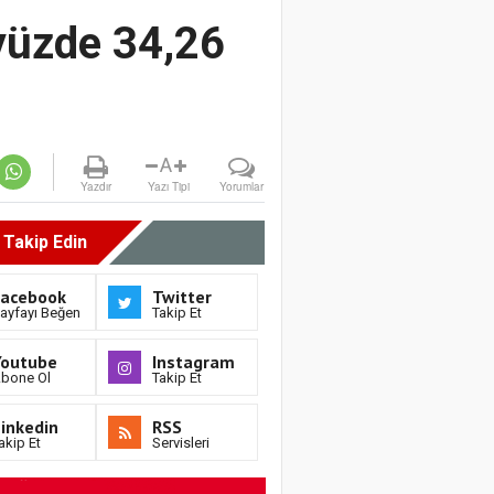
 yüzde 34,26
A
Yazdır
Yazı Tipi
Yorumlar
i Takip Edin
Facebook
Twitter
ayfayı Beğen
Takip Et
Youtube
Instagram
bone Ol
Takip Et
inkedin
RSS
akip Et
Servisleri