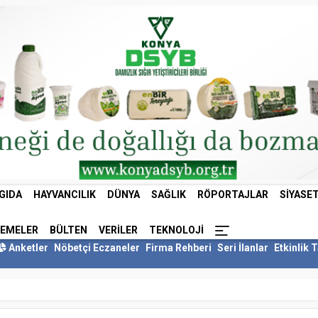
GIDA
HAYVANCILIK
DÜNYA
SAĞLIK
RÖPORTAJLAR
SIYASE
LEMELER
BÜLTEN
VERILER
TEKNOLOJI
Anketler
Nöbetçi Eczaneler
Firma Rehberi
Seri İlanlar
Etkinlik 