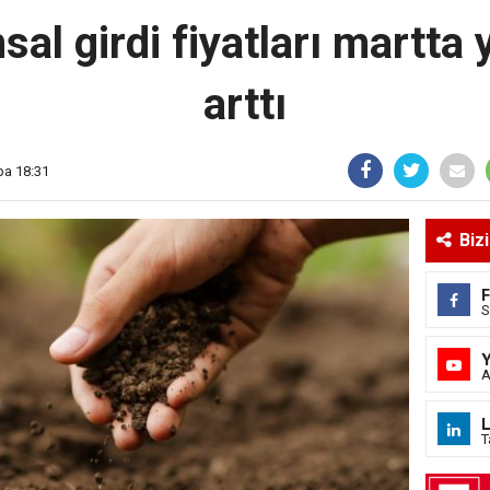
sal girdi fiyatları martta
arttı
ba 18:31
Biz
S
A
L
T