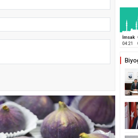
İmsak
04:21
Biyo