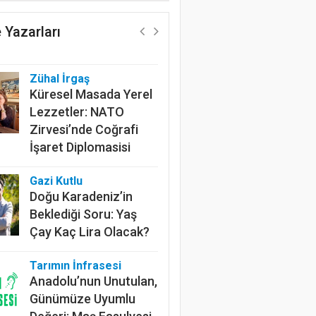
Geleceğin Pamuğu:
Doğal, İzlenebilir ve
 Yazarları
Sürdürülebilir
Zühal İrgaş
Küresel Masada Yerel
Lezzetler: NATO
Zirvesi’nde Coğrafi
İşaret Diplomasisi
Gazi Kutlu
Doğu Karadeniz’in
Beklediği Soru: Yaş
Çay Kaç Lira Olacak?
Tarımın İnfrasesi
Anadolu’nun Unutulan,
Günümüze Uyumlu