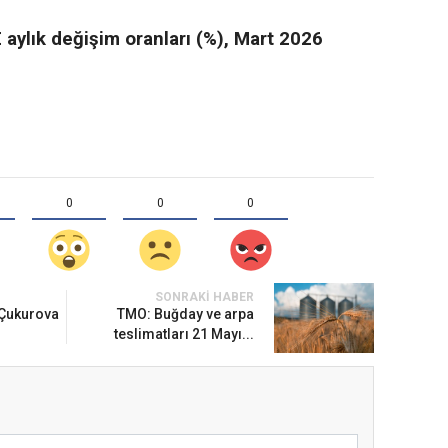
 aylık değişim oranları (%), Mart 2026
0
0
0
SONRAKI HABER
 Çukurova
TMO: Buğday ve arpa
teslimatları 21 Mayı...