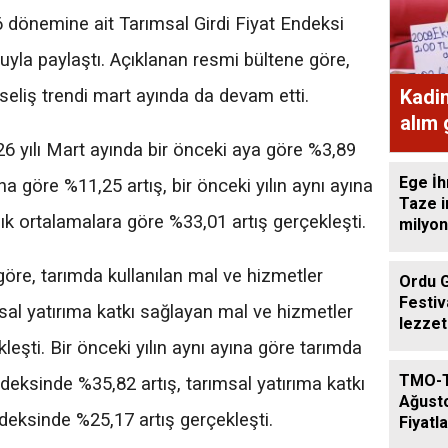
 dönemine ait Tarımsal Girdi Fiyat Endeksi
uyla paylaştı. Açıklanan resmi bültene göre,
Kadi
eliş trendi mart ayında da devam etti.
alım
ekme
6 yılı Mart ayında bir önceki aya göre %3,89
Ege İh
yına göre %11,25 artış, bir önceki yılın aynı ayına
Taze i
lık ortalamalara göre %33,01 artış gerçekleşti.
milyon
göre, tarımda kullanılan mal ve hizmetler
Ordu 
Festiv
sal yatırıma katkı sağlayan mal ve hizmetler
lezzet
getird
eşti. Bir önceki yılın aynı ayına göre tarımda
TMO-
deksinde %35,82 artış, tarımsal yatırıma katkı
Ağust
eksinde %25,17 artış gerçekleşti.
Fiyatla