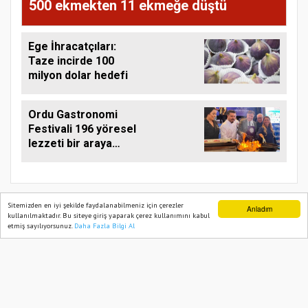
500 ekmekten 11 ekmeğe düştü
Ege İhracatçıları:
Taze incirde 100
milyon dolar hedefi
Ordu Gastronomi
Festivali 196 yöresel
lezzeti bir araya
getirdi
Sitemizden en iyi şekilde faydalanabilmeniz için çerezler
Anladım
kullanılmaktadır. Bu siteye giriş yaparak çerez kullanımını kabul
etmiş sayılıyorsunuz.
Daha Fazla Bilgi Al
Ana Sayfa
Web TV
Foto Galeri
Yazarlar
TARIM PUSULASI
Onemsoft
Haber Yazılımı
Künye
Gizlilik Politikası
Hizmet Şartları
Sitene Ekle
İletişim