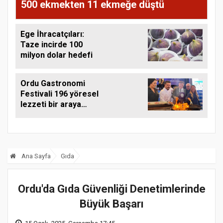
500 ekmekten 11 ekmeğe düştü
Ege İhracatçıları:
Taze incirde 100
milyon dolar hedefi
Ordu Gastronomi
Festivali 196 yöresel
lezzeti bir araya
getirdi
Ana Sayfa
Gıda
Ordu'da Gıda Güvenliği Denetimlerinde
Büyük Başarı