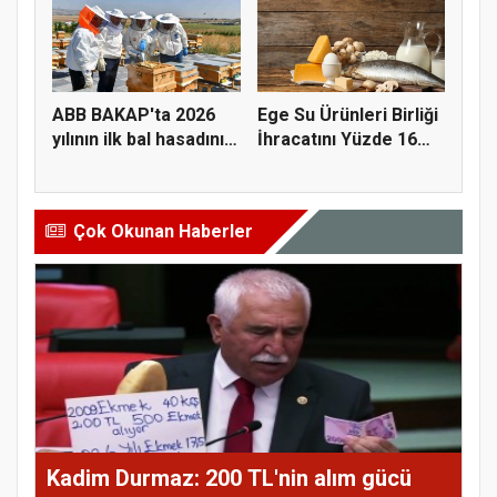
ABB BAKAP'ta 2026
Ege Su Ürünleri Birliği
yılının ilk bal hasadını
İhracatını Yüzde 16
ge...
A...
Çok Okunan Haberler
Kadim Durmaz: 200 TL'nin alım gücü