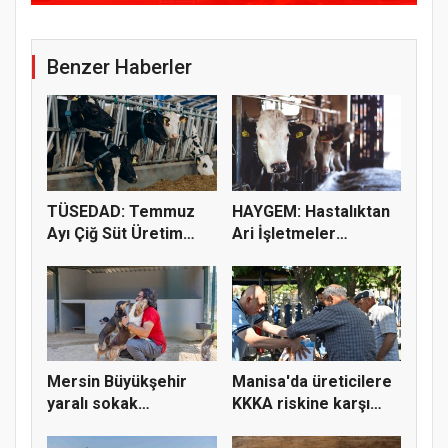
Benzer Haberler
TÜSEDAD: Temmuz
HAYGEM: Hastalıktan
Ayı Çiğ Süt Üretim
Ari İşletmeler
Maliyeti 2...
Üreticiye...
Mersin Büyükşehir
Manisa'da üreticilere
yaralı sokak
KKKA riskine karşı
hayvanlarını y...
para...