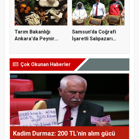
Tarım Bakanlığı
Samsun'da Coğrafi
Ankara'da Peynir
İşaretli Salıpazarı
Markasına Ce...
Kestane...
Çok Okunan Haberler
Kadim Durmaz: 200 TL'nin alım gücü