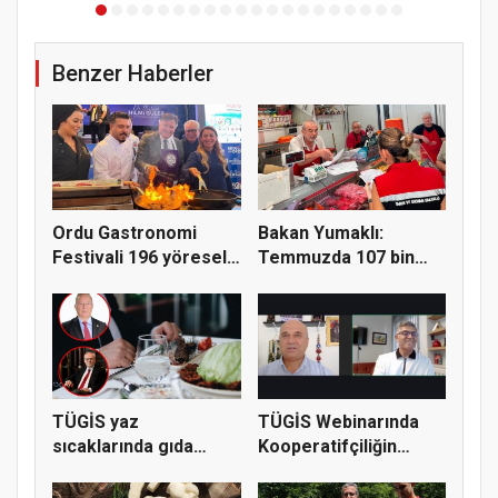
Benzer Haberler
Ordu Gastronomi
Bakan Yumaklı:
Festivali 196 yöresel
Temmuzda 107 bin
lezzeti...
gıda denetimi...
TÜGİS yaz
TÜGİS Webinarında
sıcaklarında gıda
Kooperatifçiliğin
güvenliği için kr...
Stratejik...