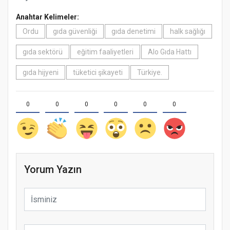
Anahtar Kelimeler:
Ordu
gıda güvenliği
gıda denetimi
halk sağlığı
gıda sektörü
eğitim faaliyetleri
Alo Gıda Hattı
gıda hijyeni
tüketici şikayeti
Türkiye.
0
0
0
0
0
0
Yorum Yazın