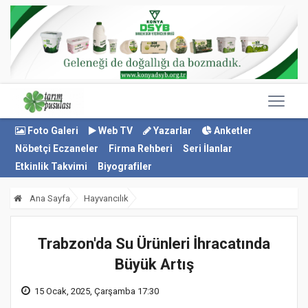
Foto Galeri
Web TV
Yazarlar
Anketler
Nöbetçi Eczaneler
Firma Rehberi
Seri İlanlar
Etkinlik Takvimi
Biyografiler
Ana Sayfa
Hayvancılık
Trabzon'da Su Ürünleri İhracatında
Büyük Artış
15 Ocak, 2025, Çarşamba 17:30