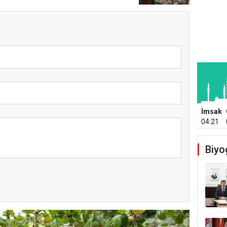
İmsak
04:21
Biyo