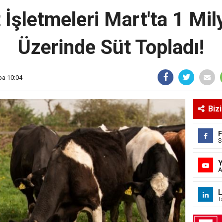
t İşletmeleri Mart'ta 1 Mi
Üzerinde Süt Topladı!
ba 10:04
Biz
S
A
L
T