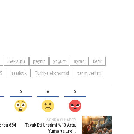
inek sütü
peynir
yoğurt
ayran
kefir
25
istatistik
Türkiye ekonomisi
tarım verileri
0
0
0
SONRAKI HABER
Borcu 884
Tavuk Eti Üretimi %13 Arttı,
Yumurta Üre...