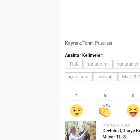
Tarım Pusulası
Kaynak:
Anahtar Kelimeler:
TÜİK
süt üretimi
süt ürünleri
içme sütü
tereyağı
Mart 20
0
0
0
ÖNCEKI HABER
Devletin Çiftçiye 
Milyar TL: S...