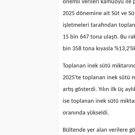
önemli verileri kamuoyu il
2025 dönemine ait Süt ve Süt 
işletmeleri tarafından topla
15 bin 647 tona ulaştı. Bu r
bin 358 tona kıyasla %13,2'lik
Toplanan inek sütü miktarında
2025'te toplanan inek sütü mi
artış gösterdi. Yılın ilk üç
ise toplanan inek sütü mikta
oranında yükseldi.
Bültende yer alan verilere g