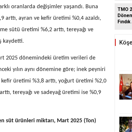
farklı oranlarda değişimler yaşandı. Buna
TMO 2
Dönem
9 arttı, ayran ve kefir üretimi %0,4 azaldı,
Fındık 
Açıkla
çme sütü üretimi %6,2 arttı, tereyağı ve
ş kaydetti.
Köşe
Mart 2025 dönemindeki üretim verileri de
ceki yılın aynı dönemine göre; inek peyniri
 kefir üretimi %3,8 arttı, yoğurt üretimi %2,0
arttı, tereyağı ve sadeyağ üretimi ise %0,9
en süt ürünleri miktarı, Mart 2025 (Ton)