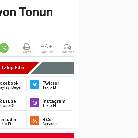
lyon Tonun
A
Yazdır
Yazı Tipi
Yorumlar
i Takip Edin
Facebook
Twitter
ayfayı Beğen
Takip Et
Youtube
Instagram
bone Ol
Takip Et
inkedin
RSS
akip Et
Servisleri