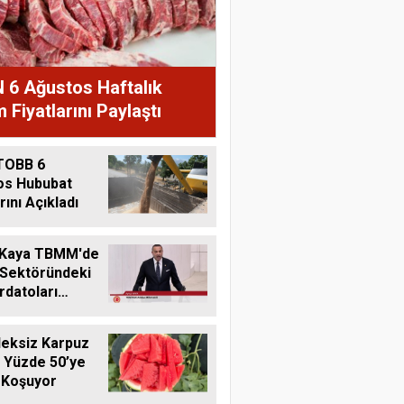
 6 Ağustos Haftalık
 Fiyatlarını Paylaştı
TOBB 6
os Hububat
rını Açıkladı
 Kaya TBMM'de
 Sektöründeki
datoları
me Taşıdı
eksiz Karpuz
 Yüzde 50’ye
 Koşuyor