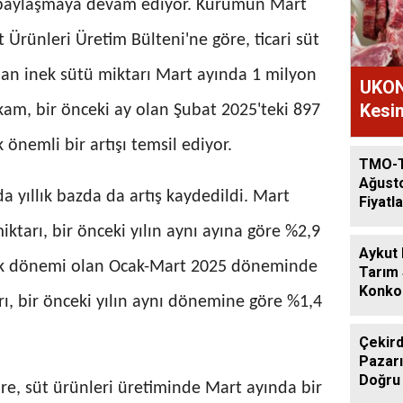
e paylaşmaya devam ediyor. Kurumun Mart
Ürünleri Üretim Bülteni'ne göre, ticari süt
nan inek sütü miktarı Mart ayında 1 milyon
UKON
Kesim
akam, bir önceki ay olan Şubat 2025'teki 897
 önemli bir artışı temsil ediyor.
TMO-
Ağust
 yıllık bazda da artış kaydedildi. Mart
Fiyatla
ktarı, bir önceki yılın aynı ayına göre %2,9
Aykut
 aylık dönemi olan Ocak-Mart 2025 döneminde
Tarım
Konkor
rı, bir önceki yılın aynı dönemine göre %1,4
Günde
Çekird
Pazarı
Doğru
öre, süt ürünleri üretiminde Mart ayında bir