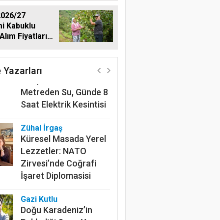
026/27
i Kabuklu
Alım Fiyatlarını
Harun Göksel
dı
220 Kilometrelik
Kanalın Sonundaki Acı
 Yazarları
Gerçek: Mardin'de 600
Metreden Su, Günde 8
Saat Elektrik Kesintisi
Zühal İrgaş
Küresel Masada Yerel
Lezzetler: NATO
Zirvesi’nde Coğrafi
İşaret Diplomasisi
Gazi Kutlu
Doğu Karadeniz’in