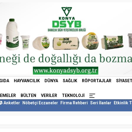
GIDA
HAYVANCILIK
DÜNYA
SAĞLIK
RÖPORTAJLAR
SIYASE
LEMELER
BÜLTEN
VERILER
TEKNOLOJI
Anketler
Nöbetçi Eczaneler
Firma Rehberi
Seri İlanlar
Etkinlik 