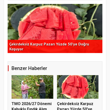
Çekirdeksiz Karpuz Pazarı Yüzde 50’ye Doğru
Ay
Koşuyor
Kon
Benzer Haberler
TMO 2026/27 Dönemi
Çekirdeksiz Karpuz
Kabuklu Fındık Alım
Pazarı Yüzde 50’ye