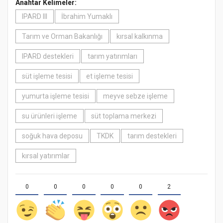
Anahtar Kelimeler:
IPARD III
İbrahim Yumaklı
Tarım ve Orman Bakanlığı
kırsal kalkınma
IPARD destekleri
tarım yatırımları
süt işleme tesisi
et işleme tesisi
yumurta işleme tesisi
meyve sebze işleme
su ürünleri işleme
süt toplama merkezi
soğuk hava deposu
TKDK
tarım destekleri
kırsal yatırımlar
0
0
0
0
0
2