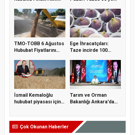
Fiyatl...
Doğru K...
TMO-TOBB 6 Ağustos
Ege İhracatçıları:
Hububat Fiyatlarını
Taze incirde 100
Açıkla...
milyon do...
İsmail Kemaloğlu
Tarım ve Orman
hububat piyasası için 4
Bakanlığı Ankara'da
öner...
tarım sigo...
Çok Okunan Haberler