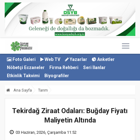
Foto Galeri
Web TV
Yazarlar
Anketler
Nöbetçi Eczaneler
Firma Rehberi
Seri İlanlar
Etkinlik Takvimi
Biyografiler
Ana Sayfa
Tarım
Tekirdağ Ziraat Odaları: Buğday Fiyatı
Maliyetin Altında
03 Haziran, 2026, Çarşamba 11:52