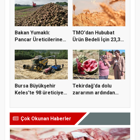
Bakan Yumaklı:
TMO'dan Hububat
Pancar Üreticilerine
Ürün Bedeli İçin 23,3
991 Milyo...
Milyar...
Bursa Büyükşehir
Tekirdağ'da dolu
Keles'te 98 üreticiye
zararının ardından
hasat...
Yüceer'de...
Çok Okunan Haberler