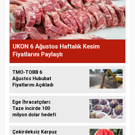
UKON 6 Ağustos Haftalık Kesim
Fiyatlarını Paylaştı
TMO-TOBB 6
Ağustos Hububat
Fiyatlarını Açıkladı
Ege İhracatçıları:
Taze incirde 100
milyon dolar hedefi
Çekirdeksiz Karpuz