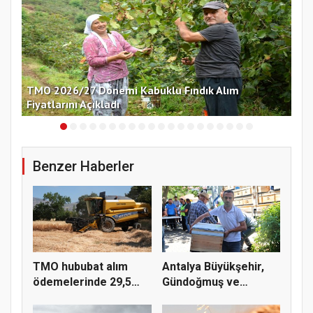
nü
TMO 2026/27 Dönemi Kabuklu Fındık Alım
Çek
Fiyatlarını Açıkladı
Ko
Benzer Haberler
TMO hububat alım
Antalya Büyükşehir,
ödemelerinde 29,5
Gündoğmuş ve
milyar TL'...
İbradı'nda a...