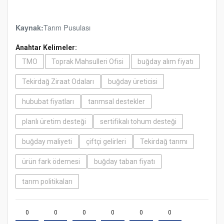
Tarım Pusulası
Kaynak:
Anahtar Kelimeler:
TMO
Toprak Mahsulleri Ofisi
buğday alım fiyatı
Tekirdağ Ziraat Odaları
buğday üreticisi
hububat fiyatları
tarımsal destekler
planlı üretim desteği
sertifikalı tohum desteği
buğday maliyeti
çiftçi gelirleri
Tekirdağ tarımı
ürün fark ödemesi
buğday taban fiyatı
tarım politikaları
0
0
0
0
0
0