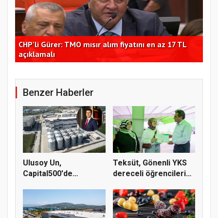
CHP'li Gürer: TMO mısır alım fiyatını en az 17 TL
Hüs
açıklamalı
çağ
Benzer Haberler
Ulusoy Un,
Teksüt, Gönenli YKS
Capital500'de
dereceli öğrencileri
Türkiye'nin 83. şirk...
ödül...