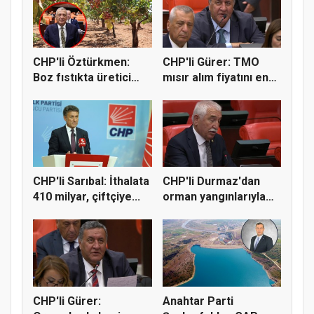
CHP'li Öztürkmen:
CHP'li Gürer: TMO
Boz fıstıkta üretici
mısır alım fiyatını en
destek...
az 1...
CHP'li Sarıbal: İthalata
CHP'li Durmaz'dan
410 milyar, çiftçiye...
orman yangınlarıyla
mücadel...
CHP'li Gürer:
Anahtar Parti