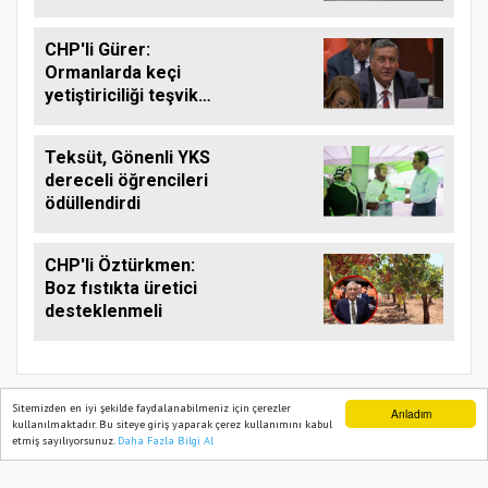
çağrısı
CHP'li Gürer:
Ormanlarda keçi
yetiştiriciliği teşvik
edilmeli
Teksüt, Gönenli YKS
dereceli öğrencileri
ödüllendirdi
CHP'li Öztürkmen:
Boz fıstıkta üretici
desteklenmeli
Sitemizden en iyi şekilde faydalanabilmeniz için çerezler
Anladım
kullanılmaktadır. Bu siteye giriş yaparak çerez kullanımını kabul
etmiş sayılıyorsunuz.
Daha Fazla Bilgi Al
Ana Sayfa
Web TV
Foto Galeri
Yazarlar
TARIM PUSULASI
Onemsoft
Haber Yazılımı