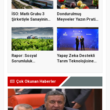
İSO: Matlı Grubu 3
Dondurulmuş
Şirketiyle Sanayinin
Meyveler Yazın Pratik
Devle...
Tüketim Seç...
Rapor: Sosyal
Yapay Zeka Destekli
Sorumluluk
Tarım Teknolojisine
Projelerinin Yüzde 6...
Verim...
Çok Okunan Haberler