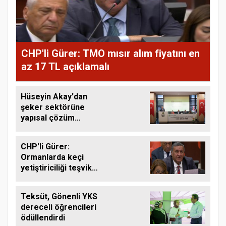
CHP'li Gürer: TMO mısır alım fiyatını en
az 17 TL açıklamalı
Hüseyin Akay'dan
şeker sektörüne
yapısal çözüm
çağrısı
CHP'li Gürer:
Ormanlarda keçi
yetiştiriciliği teşvik
edilmeli
Teksüt, Gönenli YKS
dereceli öğrencileri
ödüllendirdi