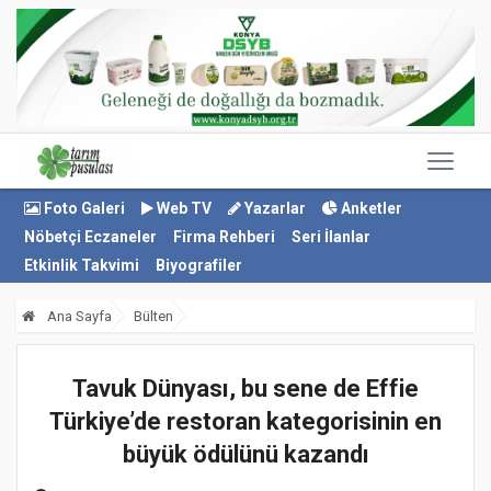
Foto Galeri
Web TV
Yazarlar
Anketler
Nöbetçi Eczaneler
Firma Rehberi
Seri İlanlar
Etkinlik Takvimi
Biyografiler
Ana Sayfa
Bülten
Tavuk Dünyası, bu sene de Effie
Türkiye’de restoran kategorisinin en
büyük ödülünü kazandı