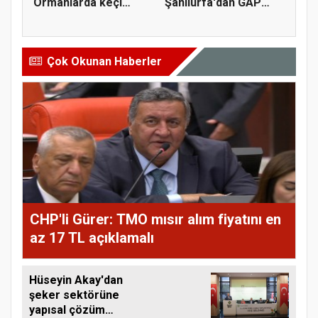
Ormanlarda keçi
Şanlıurfa'dan GAP
yetiştiriciliği...
sulama yatırı...
Çok Okunan Haberler
CHP'li Gürer: TMO mısır alım fiyatını en
az 17 TL açıklamalı
Hüseyin Akay'dan
şeker sektörüne
yapısal çözüm