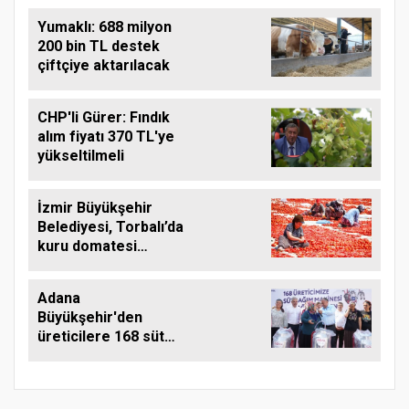
Yumaklı: 688 milyon
200 bin TL destek
çiftçiye aktarılacak
CHP'li Gürer: Fındık
alım fiyatı 370 TL'ye
yükseltilmeli
İzmir Büyükşehir
Belediyesi, Torbalı’da
kuru domatesi
destekliyor
Adana
Büyükşehir'den
üreticilere 168 süt
sağım makinesi