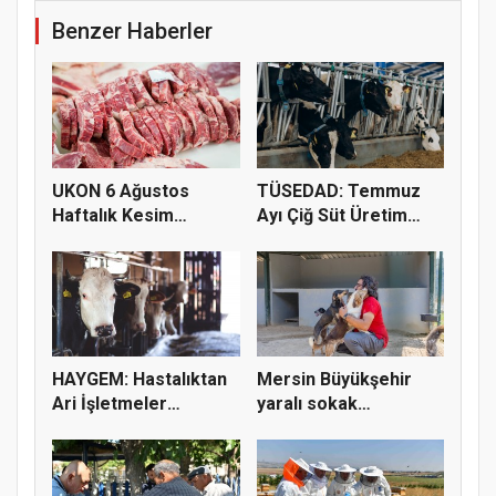
Benzer Haberler
UKON 6 Ağustos
TÜSEDAD: Temmuz
Haftalık Kesim
Ayı Çiğ Süt Üretim
Fiyatlarını Pay...
Maliyeti 2...
HAYGEM: Hastalıktan
Mersin Büyükşehir
Ari İşletmeler
yaralı sokak
Üreticiye...
hayvanlarını y...