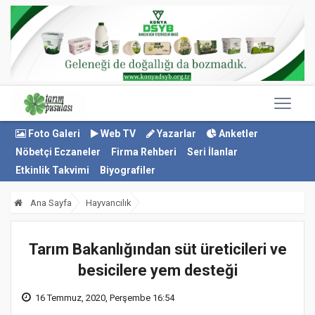
Foto Galeri
Web TV
Yazarlar
Anketler
Nöbetçi Eczaneler
Firma Rehberi
Seri İlanlar
Etkinlik Takvimi
Biyografiler
Ana Sayfa
Hayvancılık
Tarım Bakanlığından süt üreticileri ve
besicilere yem desteği
16 Temmuz, 2020, Perşembe 16:54