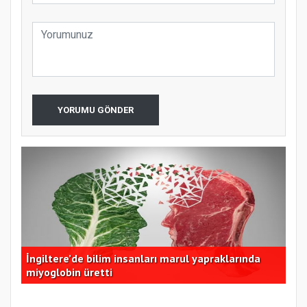
YORUMU GÖNDER
İngiltere’de bilim insanları marul yapraklarında
İzm
miyoglobin üretti
dom