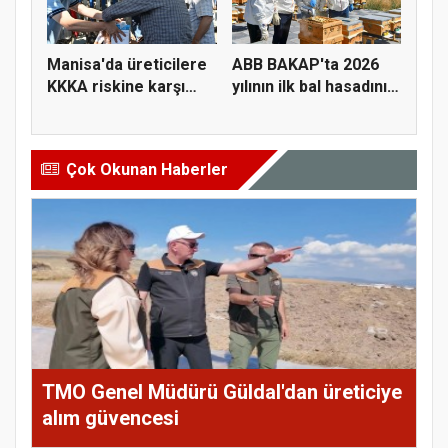
Manisa'da üreticilere
ABB BAKAP'ta 2026
KKKA riskine karşı
yılının ilk bal hasadını
para...
ge...
Çok Okunan Haberler
TMO Genel Müdürü Güldal'dan üreticiye
alım güvencesi