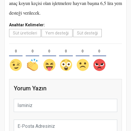
anaç koyun keçisi olan işletmelere hayvan başına 6,5 lira yem
desteği verilecek.
Anahtar Kelimeler:
Süt üreticileri
Yem desteği
Süt desteği
0
0
0
0
0
0
Yorum Yazın