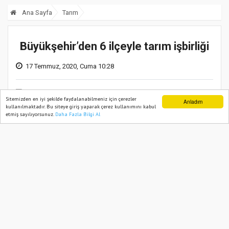
Ana Sayfa
Tarım
Büyükşehir’den 6 ilçeyle tarım işbirliği
17 Temmuz, 2020, Cuma 10:28
Sitemizden en iyi şekilde faydalanabilmeniz için çerezler
Anladım
kullanılmaktadır. Bu siteye giriş yaparak çerez kullanımını kabul
etmiş sayılıyorsunuz.
Daha Fazla Bilgi Al
Ana Sayfa
Web TV
Foto Galeri
Yazarlar
Ekonomik olarak zor günlerden geçen üreticilere
imkanları ölçüsünde her fırsatta destek olmaya
çalışan Eskişehir Büyükşehir Belediyesi,
Temmuz ayı Büyükşehir Belediyesi Meclisinden
aldığı yetki ile 6 ilçe belediyesiyle tarım
alanlarının kullanılması için protokol