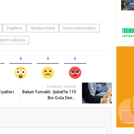
İngiltere
Huddersfield
tarım teknolojileri
tarım sektörü
0
0
0
SONRAKI HABER
iyatları
Bakan Yumaklı: Şubat’ta 110
Bin Gıda Den...