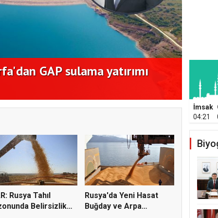
rfa'dan GAP sulama yatırımı
Kayse
tama
İmsak
04:21
Biyo
R: Rusya Tahıl
Rusya'da Yeni Hasat
onunda Belirsizlik
Buğday ve Arpa
i...
Fiyatların...