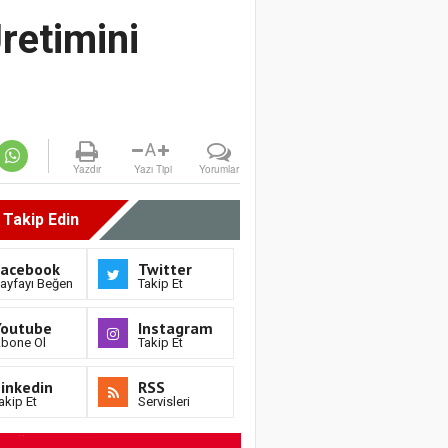
retimini
A
Yazdır
Yazı Tipi
Yorumlar
i Takip Edin
Facebook
Twitter
ayfayı Beğen
Takip Et
Youtube
Instagram
bone Ol
Takip Et
inkedin
RSS
akip Et
Servisleri