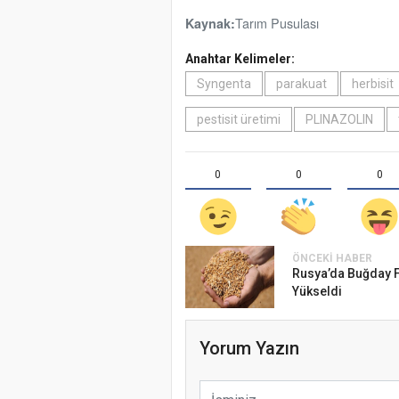
Tarım Pusulası
Kaynak:
Anahtar Kelimeler:
Syngenta
parakuat
herbisit
pestisit üretimi
PLINAZOLIN
0
0
0
ÖNCEKI HABER
Rusya’da Buğday F
Yükseldi
Yorum Yazın