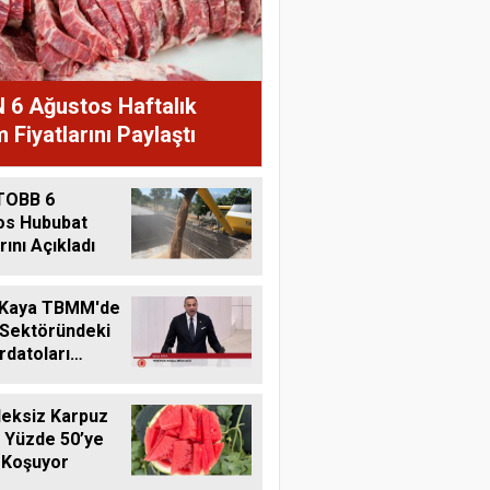
 6 Ağustos Haftalık
 Fiyatlarını Paylaştı
TOBB 6
os Hububat
rını Açıkladı
 Kaya TBMM'de
 Sektöründeki
datoları
me Taşıdı
eksiz Karpuz
 Yüzde 50’ye
 Koşuyor