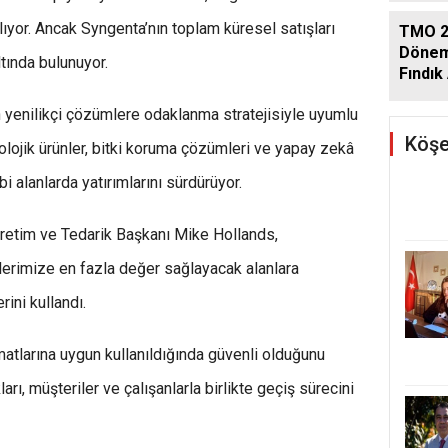
tılıyor. Ancak Syngenta’nın toplam küresel satışları
TMO 2
Dönem
ltında bulunuyor.
Fındık 
Açıkla
tin yenilikçi çözümlere odaklanma stratejisiyle uyumlu
Köşe
iyolojik ürünler, bitki koruma çözümleri ve yapay zekâ
ibi alanlarda yatırımlarını sürdürüyor.
retim ve Tedarik Başkanı Mike Hollands,
lerimize en fazla değer sağlayacak alanlara
ini kullandı.
imatlarına uygun kullanıldığında güvenli olduğunu
kları, müşteriler ve çalışanlarla birlikte geçiş sürecini