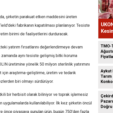
da, şirketin parakuat etken maddesini üreten
UKON
eld’deki fabrikanın kapatılması planlanıyor. Tesiste
Kesim
etim birimi de faaliyetlerini durduracak.
TMO-
teki yatırım fırsatlarını değerlendirmeye devam
Ağust
n zamanda aynı tesiste gelişmiş bitki koruma
Fiyatla
LIN üretimine yönelik 50 milyon sterlinlik yatırımını
Aykut
et için araştırma-geliştirme, üretim ve tedarik
Tarım
zlerden biri olmayı sürdürüyor.
Konkor
Günde
ili bir herbisit olarak biliniyor ve toprak işlemesiz
Çekird
Pazarı
 uygulamalarda kullanılabiliyor. İlk kez şirketin öncül
Doğru
süre önce piyasaya sunulan ürün, bugün 750’den fazla