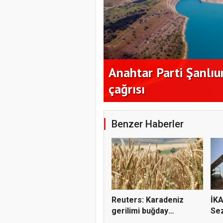
iciliği teşvik
Anahtar Parti Şanlıu
çağrısı
Benzer Haberler
Reuters: Karadeniz
İKA
gerilimi buğday
Sez
fiyatların...
ve R