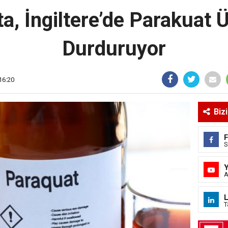
a, İngiltere’de Parakuat Ü
Durduruyor
16:20
Biz
S
A
L
T