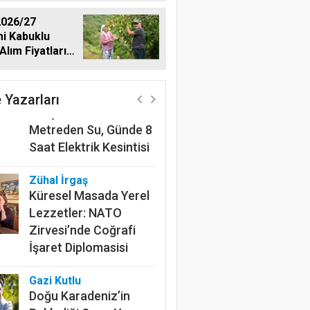
026/27
i Kabuklu
Alım Fiyatlarını
Harun Göksel
dı
220 Kilometrelik
Kanalın Sonundaki Acı
 Yazarları
Gerçek: Mardin'de 600
Metreden Su, Günde 8
Saat Elektrik Kesintisi
Zühal İrgaş
Küresel Masada Yerel
Lezzetler: NATO
Zirvesi’nde Coğrafi
İşaret Diplomasisi
Gazi Kutlu
Doğu Karadeniz’in