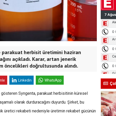
 parakuat herbisit üretimini haziran
ını açıkladı. Karar, artan jenerik
ım öncelikleri doğrultusunda alındı.
inle
Linkedin
WhatsApp
Ço
et gösteren Syngenta, parakuat herbisitinin küresel
aşamalı olarak durduracağını duyurdu. Şirket, bu
ik üretici rekabeti nedeniyle üretimin rekabet gücünün