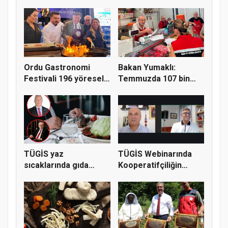
Ordu Gastronomi
Bakan Yumaklı:
Festivali 196 yöresel
Temmuzda 107 bin
lezzeti...
gıda denetimi...
TÜGİS yaz
TÜGİS Webinarında
sıcaklarında gıda
Kooperatifçiliğin
güvenliği için kr...
Stratejik...