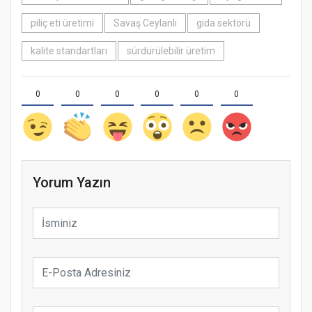
piliç eti üretimi
Savaş Ceylanlı
gıda sektörü
kalite standartları
sürdürülebilir üretim
0
0
0
0
0
0
Yorum Yazın