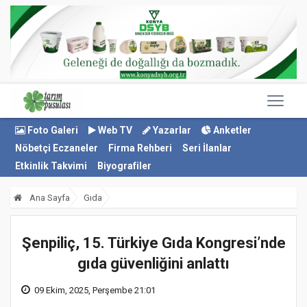
Foto Galeri
Web TV
Yazarlar
Anketler
Nöbetçi Eczaneler
Firma Rehberi
Seri İlanlar
Etkinlik Takvimi
Biyografiler
Ana Sayfa
Gıda
Şenpiliç, 15. Türkiye Gıda Kongresi’nde
gıda güvenliğini anlattı
09 Ekim, 2025, Perşembe 21:01