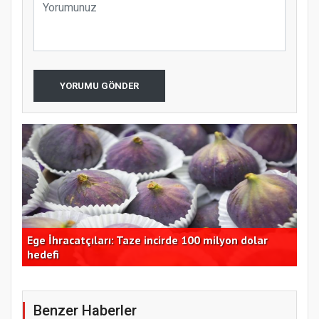
YORUMU GÖNDER
 TL
Ege İhracatçıları: Taze incirde 100 milyon dolar
Ord
hedefi
ara
Benzer Haberler