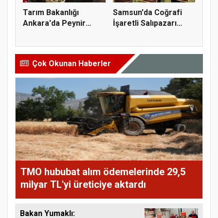
Tarım Bakanlığı
Samsun'da Coğrafi
Ankara'da Peynir
İşaretli Salıpazarı
Markasına Ce...
Kestane...
Çok Okunan Haberler
TMO hububat alım ödemelerinde 29,5
milyar TL'yi üreticiye aktardı
Bakan Yumaklı: