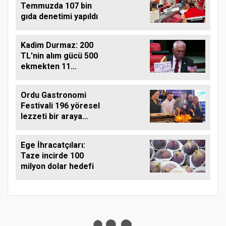
Temmuzda 107 bin
gıda denetimi yapıldı
Kadim Durmaz: 200
TL'nin alım gücü 500
ekmekten 11
ekmeğe düştü
Ordu Gastronomi
Festivali 196 yöresel
lezzeti bir araya
getirdi
Ege İhracatçıları:
Taze incirde 100
milyon dolar hedefi
Ana Sayfa
Tarım