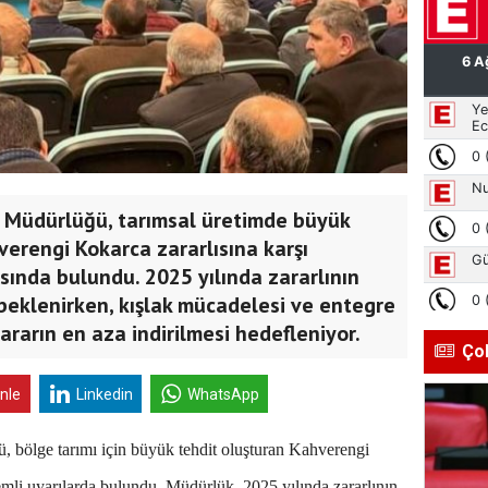
 Müdürlüğü, tarımsal üretimde büyük
erengi Kokarca zararlısına karşı
rısında bulundu. 2025 yılında zararlının
eklenirken, kışlak mücadelesi ve entegre
rarın en aza indirilmesi hedefleniyor.
Ço
inle
Linkedin
WhatsApp
bölge tarımı için büyük tehdit oluşturan Kahverengi
nemli uyarılarda bulundu. Müdürlük, 2025 yılında zararlının