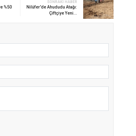
SONRAKI HABER
ye %50
Nilüfer'de Ahududu Atağı:
Çiftçiye Yeni...