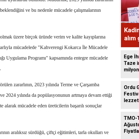
beklendiğini ve bu nedenle mücadele çalışmalarının
Kadi
olmak üzere birçok üründe verim ve kalite kayıplarına
alım
ekme
ararlıyla mücadelede "Kahverengi Kokarca İle Mücadele
Ege İh
ğlığı Uygulama Programı" kapsamında entegre mücadele
Taze i
.
milyon
görülen zararlının, 2023 yılında Terme ve Çarşamba
Ordu 
Festiv
ı ve 2024 yılında da popülasyonunun artmaya devam ettiği
lezzet
te alarak mücadele eden üreticilerin başarılı sonuçlar
getird
TMO-
Ağust
Fiyatla
rının aralıksız sürdüğü, çiftçi eğitimleri, tarla okulları ve