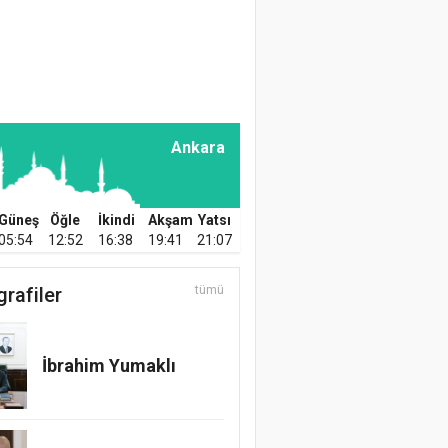
Preparatların
Kullanılması
Prof. Dr. Hüseyin
KARATAŞ
Üzümün İnsan
Ankara
Beslenmesindeki
Önemi
Güneş
Öğle
İkindi
Akşam
Yatsı
Prof. Dr. Mikdat Şimşek
05:54
12:52
16:38
19:41
21:07
Sağlıklı Bir Yaşam İçin
Protein
grafiler
tümü
hracatçıları: Taze incirde 100 milyon dol
Zir. Y. Müh. Ender
i
Karahan
İbrahim Yumaklı
Türkiye’nin Gücü ve
Geleceği Tarım