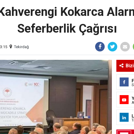
ahverengi Kokarca Alarmı
Seferberlik Çağrısı
3:15
Tekirdağ
Biz
S
A
L
T