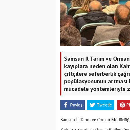
Samsun İl Tarım ve Orman
kayıplara neden olan Kahv
çiftçilere seferberlik çağ
popülasyonunun artması b
mücadele yöntemleriyle za
Paylaş
Tweetle
P
Samsun İl Tarım ve Orman Müdürlüğü, 
Kokarca zararlısına karşı çiftçilere ö