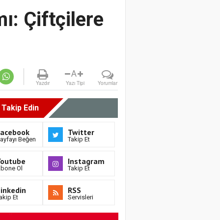
: Çiftçilere
A
Yazdır
Yazı Tipi
Yorumlar
i Takip Edin
Facebook
Twitter
ayfayı Beğen
Takip Et
Youtube
Instagram
bone Ol
Takip Et
inkedin
RSS
akip Et
Servisleri