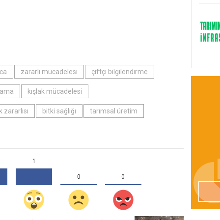
rca
zararlı mücadelesi
çiftçi bilgilendirme
çlama
kışlak mücadelesi
k zararlısı
bitki sağlığı
tarımsal üretim
1
0
0