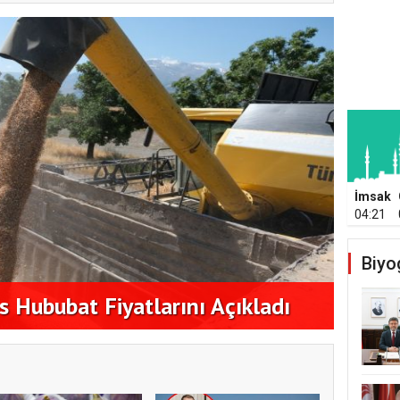
İmsak
04:21
Biyo
Ege İ
Hububat Fiyatlarını Açıkladı
hedef