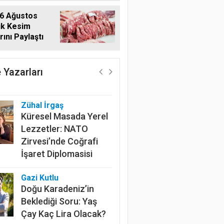
6 Ağustos
ık Kesim
rını Paylaştı
Harun Göksel
Geleceğin Pamuğu:
Doğal, İzlenebilir ve
 Yazarları
Sürdürülebilir
Zühal İrgaş
Küresel Masada Yerel
Lezzetler: NATO
Zirvesi’nde Coğrafi
İşaret Diplomasisi
Gazi Kutlu
Doğu Karadeniz’in
Beklediği Soru: Yaş
Çay Kaç Lira Olacak?