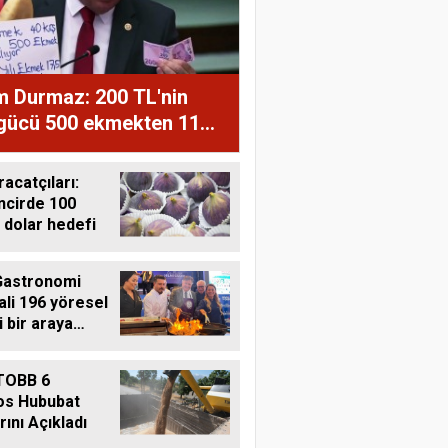
m Durmaz: 200 TL'nin
 gücü 500 ekmekten 11
ğe düştü
racatçıları:
ncirde 100
 dolar hedefi
Gastronomi
ali 196 yöresel
i bir araya
i
TOBB 6
os Hububat
rını Açıkladı