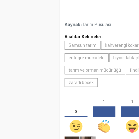
Tarım Pusulası
Kaynak:
Anahtar Kelimeler:
Samsun tarım
kahverengi koka
entegre mücadele
biyosidal ila
tarım ve orman müdürlüğü
fındı
zararlı böcek
1
1
0