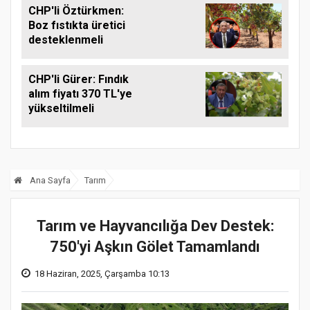
CHP'li Öztürkmen:
Boz fıstıkta üretici
desteklenmeli
CHP'li Gürer: Fındık
alım fiyatı 370 TL'ye
yükseltilmeli
Ana Sayfa
Tarım
Tarım ve Hayvancılığa Dev Destek:
750'yi Aşkın Gölet Tamamlandı
18 Haziran, 2025, Çarşamba 10:13