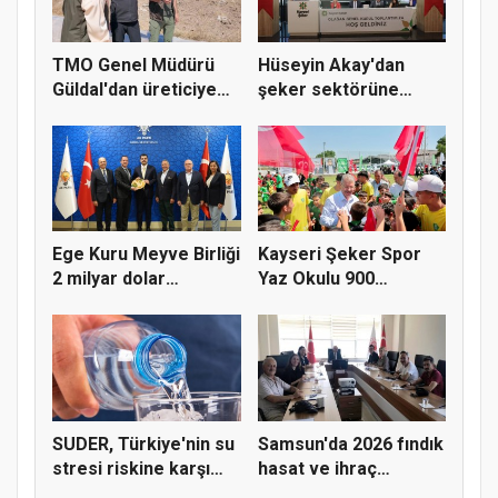
TMO Genel Müdürü
Hüseyin Akay'dan
Güldal'dan üreticiye
şeker sektörüne
alım gü...
yapısal çözü...
Ege Kuru Meyve Birliği
Kayseri Şeker Spor
2 milyar dolar
Yaz Okulu 900
ihracat...
öğrenciyle t...
SUDER, Türkiye'nin su
Samsun'da 2026 fındık
stresi riskine karşı
hasat ve ihraç
ta...
tarihler...