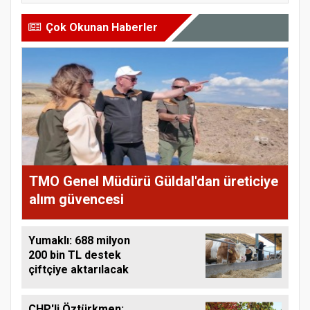
Çok Okunan Haberler
TMO Genel Müdürü Güldal'dan üreticiye
alım güvencesi
Yumaklı: 688 milyon
200 bin TL destek
çiftçiye aktarılacak
CHP'li Öztürkmen: