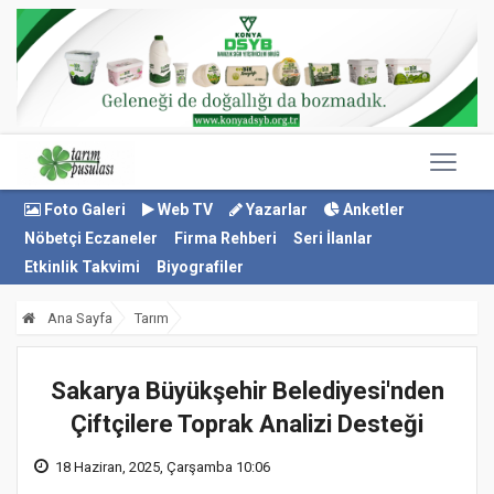
Foto Galeri
Web TV
Yazarlar
Anketler
Nöbetçi Eczaneler
Firma Rehberi
Seri İlanlar
Etkinlik Takvimi
Biyografiler
Ana Sayfa
Tarım
Sakarya Büyükşehir Belediyesi'nden
Çiftçilere Toprak Analizi Desteği
18 Haziran, 2025, Çarşamba 10:06