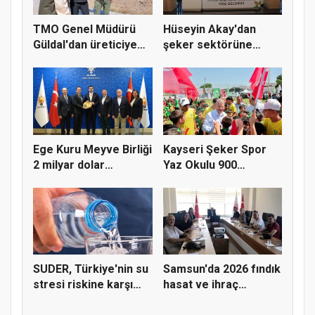
TMO Genel Müdürü
Hüseyin Akay'dan
Güldal'dan üreticiye
şeker sektörüne
alım gü...
yapısal çözü...
Ege Kuru Meyve Birliği
Kayseri Şeker Spor
2 milyar dolar
Yaz Okulu 900
ihracat...
öğrenciyle t...
SUDER, Türkiye'nin su
Samsun'da 2026 fındık
stresi riskine karşı
hasat ve ihraç
ta...
tarihler...