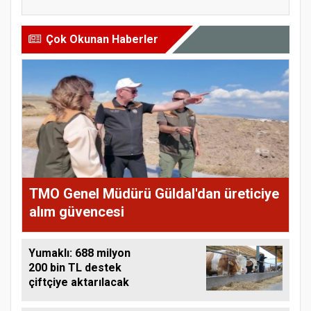
Çok Okunan Haberler
TMO Genel Müdürü Güldal'dan üreticiye
alım güvencesi
Yumaklı: 688 milyon
200 bin TL destek
çiftçiye aktarılacak