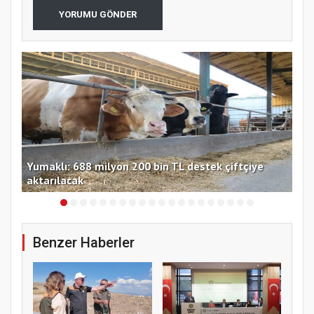
YORUMU GÖNDER
Yumaklı: 688 milyon 200 bin TL destek çiftçiye
TMO
aktarılacak
güv
Benzer Haberler