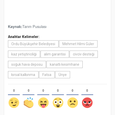
Tarım Pusulası
Kaynak:
Anahtar Kelimeler:
Ordu Büyükşehir Belediyesi
Mehmet Hilmi Güler
kaz yetiştiriciliği
alım garantisi
civciv desteği
soğuk hava deposu
kanatlı kesimhane
kırsal kalkınma
Fatsa
Ünye
0
0
0
0
0
0