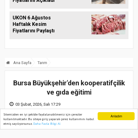
Fiyatlarını Açıkladı
UKON 6 Ağustos
Haftalık Kesim
Fiyatlarını Paylaştı
Ana Sayfa
Tarım
Bursa Büyükşehir’den kooperatifçilik
ve gıda eğitimi
03 Şubat, 2026, Salı 17:29
Sitemizden en iyi şekilde faydalanabilmeniz için çerezler
Anladım
kullanılmaktadır. Bu siteye giriş yaparak çerez kullanımını kabul
etmiş sayılıyorsunuz.
Daha Fazla Bilgi Al
Ana Sayfa
Web TV
Foto Galeri
Yazarlar