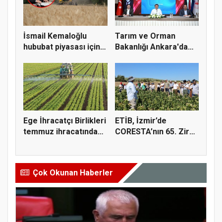
İsmail Kemaloğlu
Tarım ve Orman
hububat piyasası için 4
Bakanlığı Ankara'da
öner...
tarım sigo...
Ege İhracatçı Birlikleri
ETİB, İzmir’de
temmuz ihracatında
CORESTA’nın 65. Zirai
t...
Kimyasal...
Çok Okunan Haberler