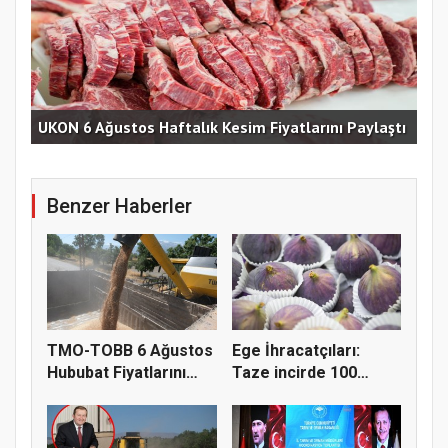
Ege
ştı
TMO-TOBB 6 Ağustos Hububat Fiyatlarını Açıkladı
hed
Benzer Haberler
TMO-TOBB 6 Ağustos
Ege İhracatçıları:
Hububat Fiyatlarını
Taze incirde 100
Açıkla...
milyon do...