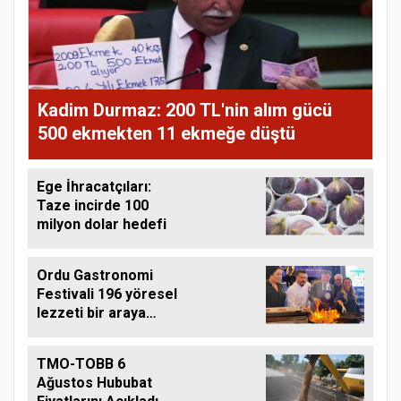
Kadim Durmaz: 200 TL'nin alım gücü
500 ekmekten 11 ekmeğe düştü
Ege İhracatçıları:
Taze incirde 100
milyon dolar hedefi
Ordu Gastronomi
Festivali 196 yöresel
lezzeti bir araya
getirdi
TMO-TOBB 6
Ağustos Hububat