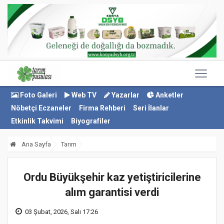
Foto Galeri
Web TV
Yazarlar
Anketler
Nöbetçi Eczaneler
Firma Rehberi
Seri İlanlar
Etkinlik Takvimi
Biyografiler
Ana Sayfa
Tarım
Ordu Büyükşehir kaz yetiştiricilerine
alım garantisi verdi
03 Şubat, 2026, Salı 17:26