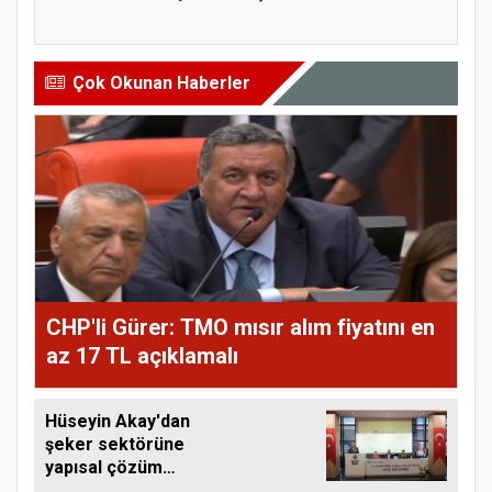
yetiştiriciliği...
sulama yatırı...
Çok Okunan Haberler
CHP'li Gürer: TMO mısır alım fiyatını en
az 17 TL açıklamalı
Hüseyin Akay'dan
şeker sektörüne
yapısal çözüm
çağrısı