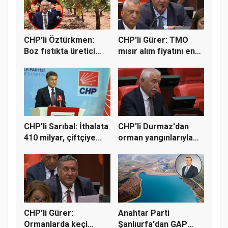
CHP'li Öztürkmen:
CHP'li Gürer: TMO
Boz fıstıkta üretici
mısır alım fiyatını en
destek...
az 1...
CHP'li Sarıbal: İthalata
CHP'li Durmaz'dan
410 milyar, çiftçiye...
orman yangınlarıyla
mücadel...
CHP'li Gürer:
Anahtar Parti
Ormanlarda keçi
Şanlıurfa'dan GAP