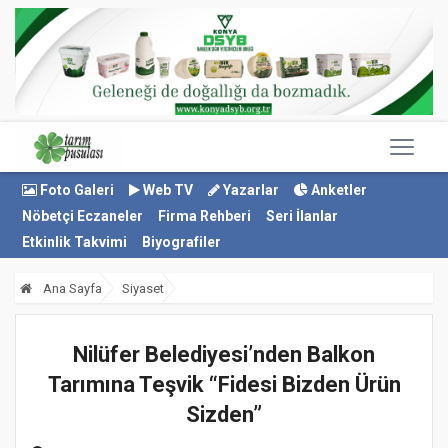
Foto Galeri
Web TV
Yazarlar
Anketler
Nöbetçi Eczaneler
Firma Rehberi
Seri İlanlar
Etkinlik Takvimi
Biyografiler
Ana Sayfa
Siyaset
Nilüfer Belediyesi’nden Balkon
Tarımına Teşvik “Fidesi Bizden Ürün
Sizden”