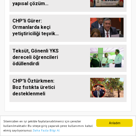
yapısal çözüm
çağrısı
CHP'li Gürer:
Ormanlarda keçi
yetiştiriciliği teşvik
edilmeli
Teksüt, Gönenli YKS
dereceli öğrencileri
ödüllendirdi
CHP'li Öztürkmen:
Boz fıstıkta üretici
desteklenmeli
Sitemizden en iyi şekilde faydalanabilmeniz için çerezler
Anladım
kullanılmaktadır. Bu siteye giriş yaparak çerez kullanımını kabul
etmiş sayılıyorsunuz.
Daha Fazla Bilgi Al
Ana Sayfa
Web TV
Foto Galeri
Yazarlar
TARIM PUSULASI