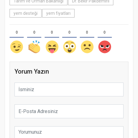
Tarım ve Orman Bakanlığı
Dr. Bekir Pakdemirli
yem desteği
yem fiyatları
0
0
0
0
0
0
Yorum Yazın