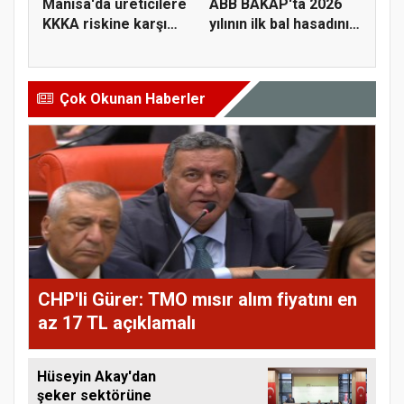
Manisa'da üreticilere
ABB BAKAP'ta 2026
KKKA riskine karşı
yılının ilk bal hasadını
para...
ge...
Çok Okunan Haberler
CHP'li Gürer: TMO mısır alım fiyatını en
az 17 TL açıklamalı
Hüseyin Akay'dan
şeker sektörüne