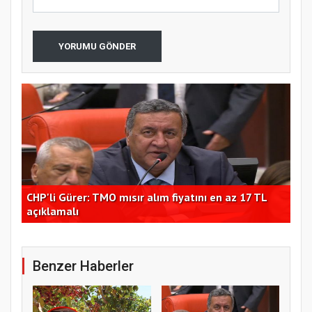
YORUMU GÖNDER
CHP'li Gürer: TMO mısır alım fiyatını en az 17 TL
Hüs
açıklamalı
çağ
Benzer Haberler