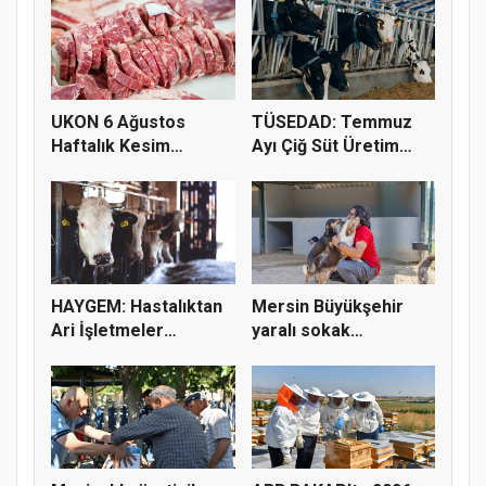
UKON 6 Ağustos
TÜSEDAD: Temmuz
Haftalık Kesim
Ayı Çiğ Süt Üretim
Fiyatlarını Pay...
Maliyeti 2...
HAYGEM: Hastalıktan
Mersin Büyükşehir
Ari İşletmeler
yaralı sokak
Üreticiye...
hayvanlarını y...