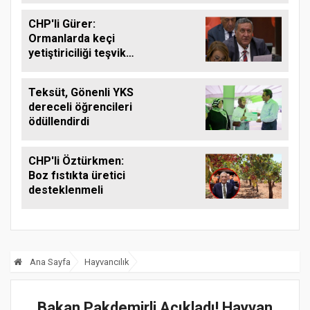
CHP'li Gürer:
Ormanlarda keçi
yetiştiriciliği teşvik
edilmeli
Teksüt, Gönenli YKS
dereceli öğrencileri
ödüllendirdi
CHP'li Öztürkmen:
Boz fıstıkta üretici
desteklenmeli
Ana Sayfa
Hayvancılık
Bakan Pakdemirli Açıkladı! Hayvan