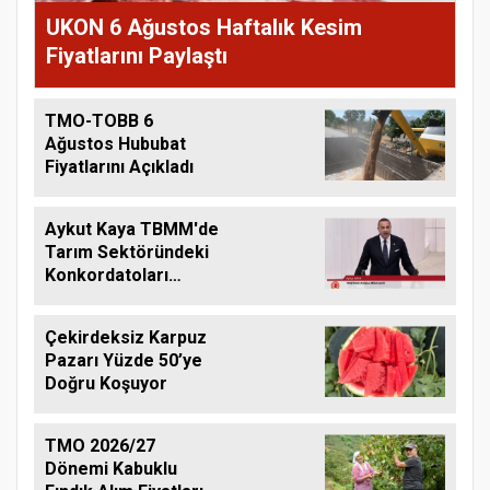
UKON 6 Ağustos Haftalık Kesim
Fiyatlarını Paylaştı
TMO-TOBB 6
Ağustos Hububat
Fiyatlarını Açıkladı
Aykut Kaya TBMM'de
Tarım Sektöründeki
Konkordatoları
Gündeme Taşıdı
Çekirdeksiz Karpuz
Pazarı Yüzde 50’ye
Doğru Koşuyor
TMO 2026/27
Dönemi Kabuklu