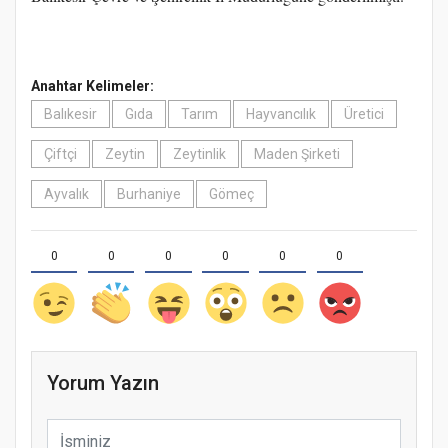
Anahtar Kelimeler:
Balıkesir
Gıda
Tarım
Hayvancılık
Üretici
Çiftçi
Zeytin
Zeytinlik
Maden Şirketi
Ayvalık
Burhaniye
Gömeç
0
0
0
0
0
0
Yorum Yazın