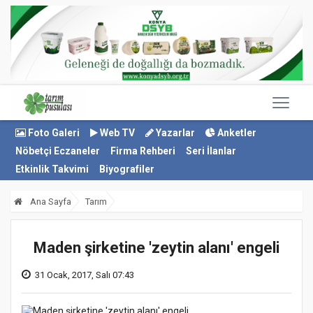
Foto Galeri
Web TV
Yazarlar
Anketler
Nöbetçi Eczaneler
Firma Rehberi
Seri İlanlar
Etkinlik Takvimi
Biyografiler
Ana Sayfa
Tarım
Maden şirketine 'zeytin alanı' engeli
31 Ocak, 2017, Salı 07:43