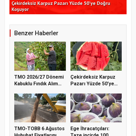
Çekirdeksiz Karpuz Pazarı Yüzde 50’ye Doğru
Ay
Koşuyor
Kon
Benzer Haberler
TMO 2026/27 Dönemi
Çekirdeksiz Karpuz
Kabuklu Fındık Alım
Pazarı Yüzde 50’ye
Fiyatl...
Doğru K...
TMO-TOBB 6 Ağustos
Ege İhracatçıları:
Hububat Fiyatlarını
Taze incirde 100