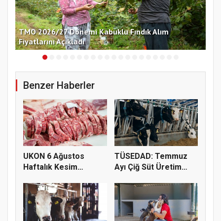
nü
TMO 2026/27 Dönemi Kabuklu Fındık Alım
Çek
Fiyatlarını Açıkladı
Ko
Benzer Haberler
UKON 6 Ağustos
TÜSEDAD: Temmuz
Haftalık Kesim
Ayı Çiğ Süt Üretim
Fiyatlarını Pay...
Maliyeti 2...