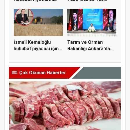
Açıkla...
milyon do...
İsmail Kemaloğlu
Tarım ve Orman
hububat piyasası için 4
Bakanlığı Ankara'da
öner...
tarım sigo...
Çok Okunan Haberler