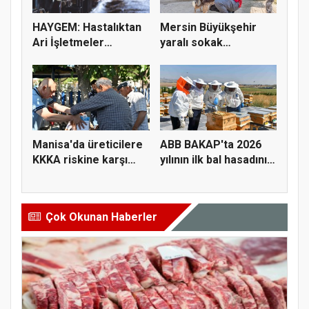
HAYGEM: Hastalıktan
Mersin Büyükşehir
Ari İşletmeler
yaralı sokak
Üreticiye...
hayvanlarını y...
Manisa'da üreticilere
ABB BAKAP'ta 2026
KKKA riskine karşı
yılının ilk bal hasadını
para...
ge...
Çok Okunan Haberler