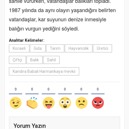
sahile vururken, vatandaşlar balıkları topladı.
1987 yılında da aynı olayın yaşandığını belirten
vatandaşlar, kar suyunun denize inmesiyle
balığın vurgun yediğini söyledi.
Anahtar Kelimeler:
Kocaeli
Gıda
Tarım
Hayvancılık
Üretici
Çiftçi
Balık
Sahil
Kandıra Babalı Harmankaya mevkii
0
0
0
0
0
0
Yorum Yazın