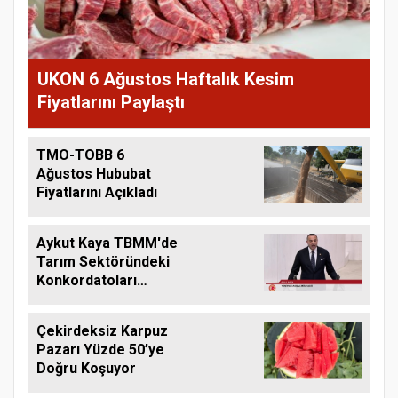
UKON 6 Ağustos Haftalık Kesim
Fiyatlarını Paylaştı
TMO-TOBB 6
Ağustos Hububat
Fiyatlarını Açıkladı
Aykut Kaya TBMM'de
Tarım Sektöründeki
Konkordatoları
Gündeme Taşıdı
Çekirdeksiz Karpuz
Pazarı Yüzde 50’ye
Doğru Koşuyor