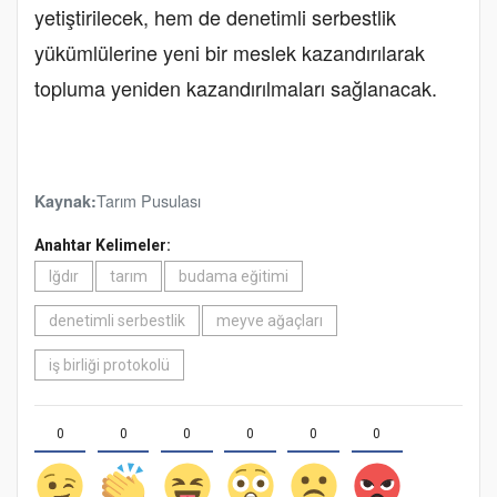
yetiştirilecek, hem de denetimli serbestlik
yükümlülerine yeni bir meslek kazandırılarak
topluma yeniden kazandırılmaları sağlanacak.
Tarım Pusulası
Kaynak:
Anahtar Kelimeler:
Iğdır
tarım
budama eğitimi
denetimli serbestlik
meyve ağaçları
iş birliği protokolü
0
0
0
0
0
0