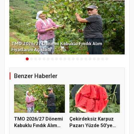
nü
TMO 2026/27 Dönemi Kabuklu Fındık Alım
Çek
Fiyatlarını Açıkladı
Ko
Benzer Haberler
TMO 2026/27 Dönemi
Çekirdeksiz Karpuz
Kabuklu Fındık Alım
Pazarı Yüzde 50’ye
Fiyatl...
Doğru K...