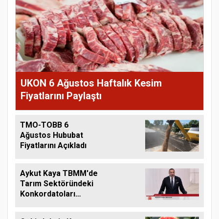
UKON 6 Ağustos Haftalık Kesim
Fiyatlarını Paylaştı
TMO-TOBB 6
Ağustos Hububat
Fiyatlarını Açıkladı
Aykut Kaya TBMM'de
Tarım Sektöründeki
Konkordatoları
Gündeme Taşıdı