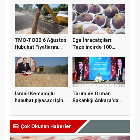
Fiyatl...
Doğru K...
TMO-TOBB 6 Ağustos
Ege İhracatçıları:
Hububat Fiyatlarını
Taze incirde 100
Açıkla...
milyon do...
İsmail Kemaloğlu
Tarım ve Orman
hububat piyasası için 4
Bakanlığı Ankara'da
öner...
tarım sigo...
Çok Okunan Haberler