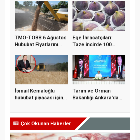
TMO-TOBB 6 Ağustos
Ege İhracatçıları:
Hububat Fiyatlarını
Taze incirde 100
Açıkla...
milyon do...
İsmail Kemaloğlu
Tarım ve Orman
hububat piyasası için 4
Bakanlığı Ankara'da
öner...
tarım sigo...
Çok Okunan Haberler