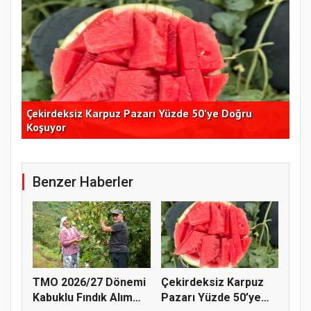
Çekirdeksiz Karpuz Pazarı Yüzde 50’ye Doğru
Ay
Koşuyor
Kon
Benzer Haberler
TMO 2026/27 Dönemi
Çekirdeksiz Karpuz
Kabuklu Fındık Alım
Pazarı Yüzde 50’ye