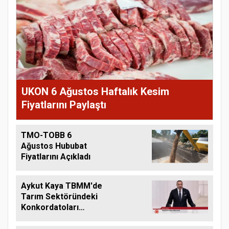
UKON 6 Ağustos Haftalık Kesim
Fiyatlarını Paylaştı
TMO-TOBB 6
Ağustos Hububat
Fiyatlarını Açıkladı
Aykut Kaya TBMM'de
Tarım Sektöründeki
Konkordatoları
Gündeme Taşıdı