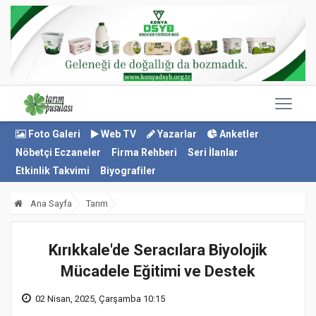
Foto Galeri
Web TV
Yazarlar
Anketler
Nöbetçi Eczaneler
Firma Rehberi
Seri İlanlar
Etkinlik Takvimi
Biyografiler
Ana Sayfa
Tarım
Kırıkkale'de Seracılara Biyolojik
Mücadele Eğitimi ve Destek
02 Nisan, 2025, Çarşamba 10:15