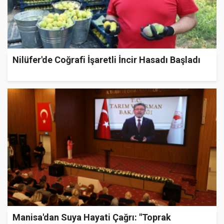
Nilüfer'de Coğrafi İşaretli İncir Hasadı Başladı
Manisa'dan Suya Hayati Çağrı: "Toprak