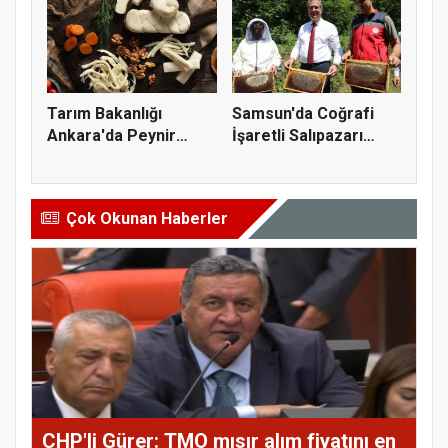
Tarım Bakanlığı
Samsun'da Coğrafi
Ankara'da Peynir
İşaretli Salıpazarı
Markasına Ce...
Kestane...
Çok Okunan Haberler
CHP'li Gürer: TMO mısır alım fiyatını en