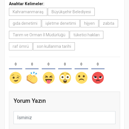
Anahtar Kelimeler:
Kahramanmaraş
Büyükşehir Belediyesi
gıda denetimi
işletme denetimi
hijyen
zabıta
Tarım ve Orman İl Müdürlüğü
tüketici hakları
raf ömrü
son kullanma tarihi
0
0
0
0
0
0
Yorum Yazın