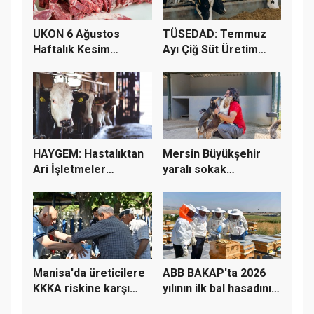
UKON 6 Ağustos
TÜSEDAD: Temmuz
Haftalık Kesim
Ayı Çiğ Süt Üretim
Fiyatlarını Pay...
Maliyeti 2...
HAYGEM: Hastalıktan
Mersin Büyükşehir
Ari İşletmeler
yaralı sokak
Üreticiye...
hayvanlarını y...
Manisa'da üreticilere
ABB BAKAP'ta 2026
KKKA riskine karşı
yılının ilk bal hasadını
para...
ge...