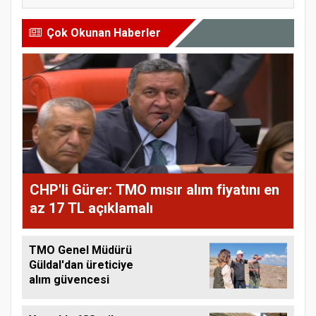
Çok Okunan Haberler
CHP'li Gürer: TMO mısır alım fiyatını en
az 17 TL açıklamalı
TMO Genel Müdürü
Güldal'dan üreticiye
alım güvencesi