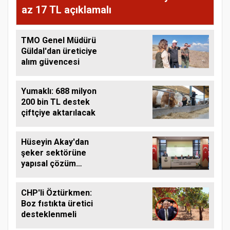
az 17 TL açıklamalı
TMO Genel Müdürü
Güldal'dan üreticiye
alım güvencesi
Yumaklı: 688 milyon
200 bin TL destek
çiftçiye aktarılacak
Hüseyin Akay'dan
şeker sektörüne
yapısal çözüm
çağrısı
CHP'li Öztürkmen:
Boz fıstıkta üretici
desteklenmeli