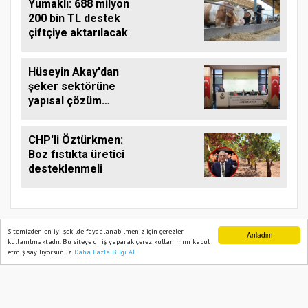
Yumaklı: 688 milyon
200 bin TL destek
çiftçiye aktarılacak
Hüseyin Akay'dan
şeker sektörüne
yapısal çözüm
çağrısı
CHP'li Öztürkmen:
Boz fıstıkta üretici
desteklenmeli
Sitemizden en iyi şekilde faydalanabilmeniz için çerezler
Anladım
kullanılmaktadır. Bu siteye giriş yaparak çerez kullanımını kabul
etmiş sayılıyorsunuz.
Daha Fazla Bilgi Al
Ana Sayfa
Web TV
Foto Galeri
Yazarlar
TARIM PUSULASI
Onemsoft
Haber Yazılımı
Künye
Gizlilik Politikası
Hizmet Şartları
Sitene Ekle
İletişim