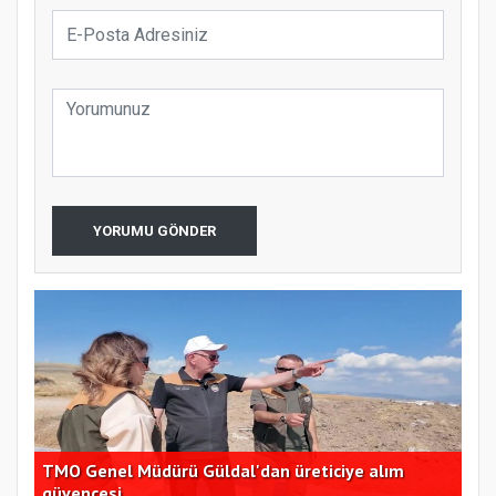
YORUMU GÖNDER
TMO Genel Müdürü Güldal'dan üreticiye alım
CHP
güvencesi
açı