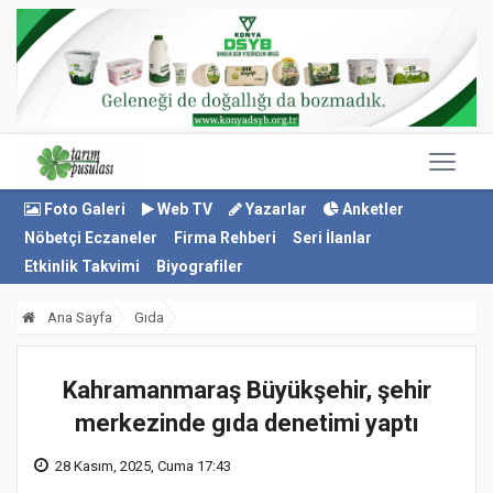
Foto Galeri
Web TV
Yazarlar
Anketler
Nöbetçi Eczaneler
Firma Rehberi
Seri İlanlar
Etkinlik Takvimi
Biyografiler
Ana Sayfa
Gıda
Kahramanmaraş Büyükşehir, şehir
merkezinde gıda denetimi yaptı
28 Kasım, 2025, Cuma 17:43