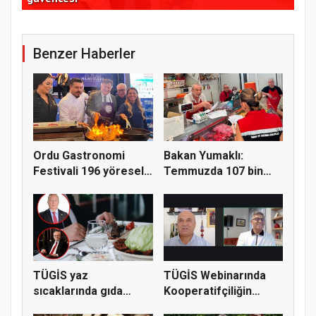
Benzer Haberler
Ordu Gastronomi
Bakan Yumaklı:
Festivali 196 yöresel
Temmuzda 107 bin
lezzeti...
gıda denetimi...
TÜGİS yaz
TÜGİS Webinarında
sıcaklarında gıda
Kooperatifçiliğin
güvenliği için kr...
Stratejik...