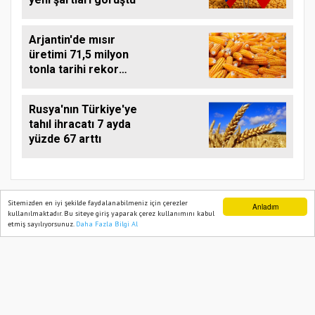
Arjantin'de mısır
üretimi 71,5 milyon
tonla tarihi rekor
kırdı
Rusya'nın Türkiye'ye
tahıl ihracatı 7 ayda
yüzde 67 arttı
Sitemizden en iyi şekilde faydalanabilmeniz için çerezler
Anladım
kullanılmaktadır. Bu siteye giriş yaparak çerez kullanımını kabul
etmiş sayılıyorsunuz.
Daha Fazla Bilgi Al
Ana Sayfa
Web TV
Foto Galeri
Yazarlar
TARIM PUSULASI
Onemsoft
Haber Yazılımı
Künye
Gizlilik Politikası
Hizmet Şartları
Sitene Ekle
İletişim