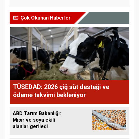
Çok Okunan Haberler
TÜSEDAD: 2026 çiğ süt desteği ve
ödeme takvimi bekleniyor
ABD Tarım Bakanlığı:
Mısır ve soya ekili
alanlar geriledi