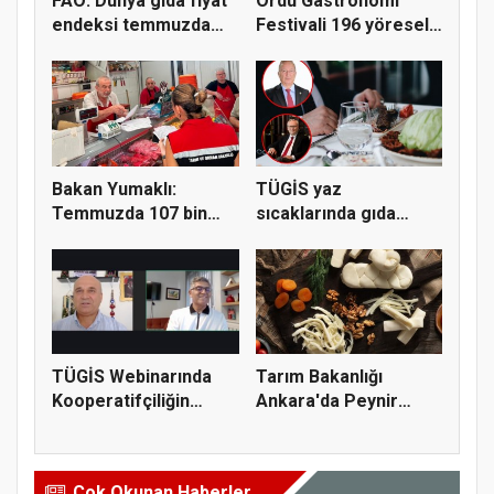
FAO: Dünya gıda fiyat
Ordu Gastronomi
endeksi temmuzda
Festivali 196 yöresel
yüzde...
lezzeti...
Bakan Yumaklı:
TÜGİS yaz
Temmuzda 107 bin
sıcaklarında gıda
gıda denetimi...
güvenliği için kr...
TÜGİS Webinarında
Tarım Bakanlığı
Kooperatifçiliğin
Ankara'da Peynir
Stratejik...
Markasına Ce...
Çok Okunan Haberler