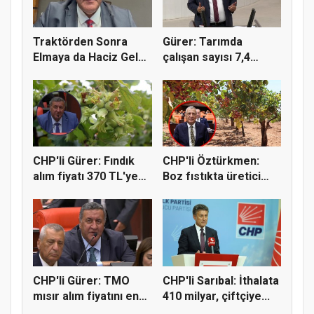
Traktörden Sonra
Gürer: Tarımda
Elmaya da Haciz Geldi!
çalışan sayısı 7,4
"Çift...
milyondan 4...
CHP'li Gürer: Fındık
CHP'li Öztürkmen:
alım fiyatı 370 TL'ye
Boz fıstıkta üretici
yü...
destek...
CHP'li Gürer: TMO
CHP'li Sarıbal: İthalata
mısır alım fiyatını en
410 milyar, çiftçiye...
az 1...