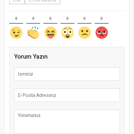
ESK
Et Süt Kurumu
0
0
0
0
0
0
Yorum Yazın