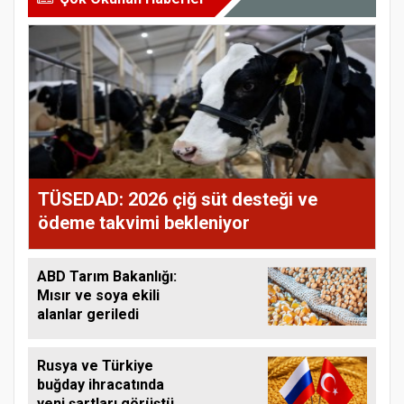
TÜSEDAD: 2026 çiğ süt desteği ve
ödeme takvimi bekleniyor
ABD Tarım Bakanlığı:
Mısır ve soya ekili
alanlar geriledi
Rusya ve Türkiye
buğday ihracatında
yeni şartları görüştü