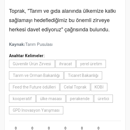
Toprak, "Tarım ve gıda alanında ülkemize katkı
sağlamayı hedeflediğimiz bu önemli zirveye
herkesi davet ediyoruz" çağrısında bulundu.
Tarım Pusulası
Kaynak:
Anahtar Kelimeler:
Güvenilir Ürün Zirvesi
ihracat
yerel üretim
Tarım ve Orman Bakanlığı
Ticaret Bakanlığı
Feed the Future ödülleri
Celal Toprak
KOBİ
kooperatif
ülke masası
perakende
üretici
GPD İnovasyon Yarışması
0
0
0
0
0
0