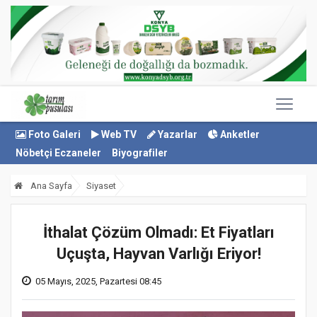
Foto Galeri
Web TV
Yazarlar
Anketler
Nöbetçi Eczaneler
Biyografiler
Ana Sayfa
Siyaset
İthalat Çözüm Olmadı: Et Fiyatları
Uçuşta, Hayvan Varlığı Eriyor!
05 Mayıs, 2025, Pazartesi 08:45