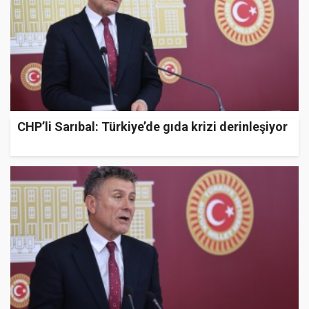
CHP’li Sarıbal: Türkiye’de gıda krizi derinleşiyor