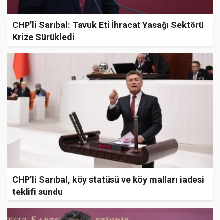
CHP’li Sarıbal: Tavuk Eti İhracat Yasağı Sektörü
Krize Sürükledi
CHP’li Sarıbal, köy statüsü ve köy malları iadesi
teklifi sundu