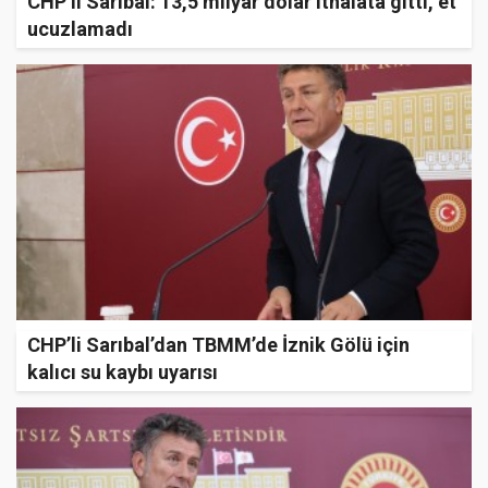
CHP’li Sarıbal: 13,5 milyar dolar ithalata gitti, et
ucuzlamadı
CHP’li Sarıbal’dan TBMM’de İznik Gölü için
kalıcı su kaybı uyarısı