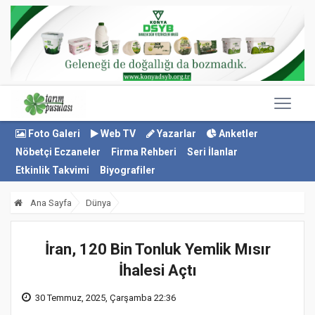
Foto Galeri
Web TV
Yazarlar
Anketler
Nöbetçi Eczaneler
Firma Rehberi
Seri İlanlar
Etkinlik Takvimi
Biyografiler
Ana Sayfa
Dünya
İran, 120 Bin Tonluk Yemlik Mısır
İhalesi Açtı
30 Temmuz, 2025, Çarşamba 22:36