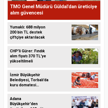
TMO Genel Müdürü Güldal'dan üreticiye
alım güvencesi
Yumaklı: 688 milyon
200 bin TL destek
çiftçiye aktarılacak
CHP'li Gürer: Fındık
alım fiyatı 370 TL'ye
yükseltilmeli
İzmir Büyükşehir
Belediyesi, Torbalı’da
kuru domatesi
destekliyor
Adana
Büyükşehir'den