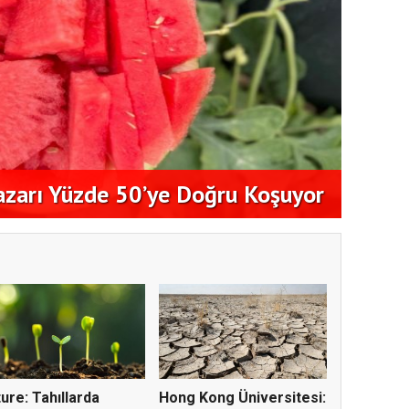
Aykut
azarı Yüzde 50’ye Doğru Koşuyor
Konko
ure: Tahıllarda
Hong Kong Üniversitesi: