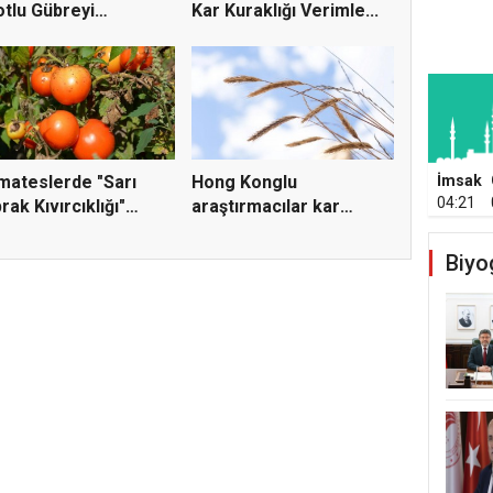
tlu Gübreyi
Kar Kuraklığı Verimle...
ltacak K...
İmsak
ateslerde "Sarı
Hong Konglu
04:21
rak Kıvırcıklığı"
araştırmacılar kar
üs...
eksikliğinin b...
Biyo