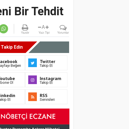
eni Bir Tehdit
A
Yazdır
Yazı Tipi
Yorumlar
i Takip Edin
Facebook
Twitter
ayfayı Beğen
Takip Et
Youtube
Instagram
bone Ol
Takip Et
inkedin
RSS
akip Et
Servisleri