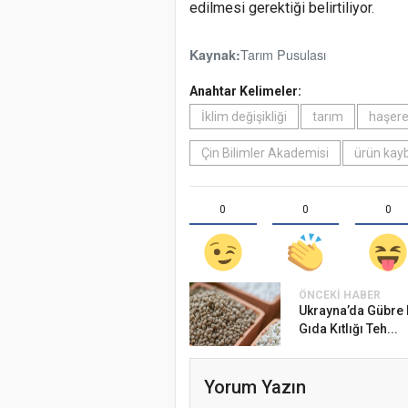
edilmesi gerektiği belirtiliyor.
Tarım Pusulası
Kaynak:
Anahtar Kelimeler:
İklim değişikliği
tarım
haşer
Çin Bilimler Akademisi
ürün kayb
0
0
0
ÖNCEKI HABER
Ukrayna’da Gübre K
Gıda Kıtlığı Teh...
Yorum Yazın