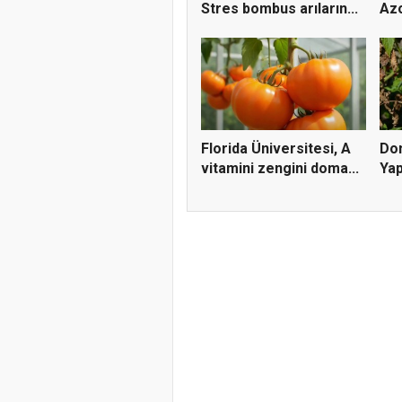
Stres bombus arıların...
Azo
Aza
Florida Üniversitesi, A
Dom
vitamini zengini doma...
Yap
Vir