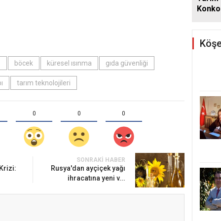
Konkor
Günde
Köşe
e
böcek
küresel ısınma
gıda güvenliği
ı
tarım teknolojileri
0
0
0
SONRAKI HABER
rizi:
Rusya'dan ayçiçek yağı
ihracatına yeni v...