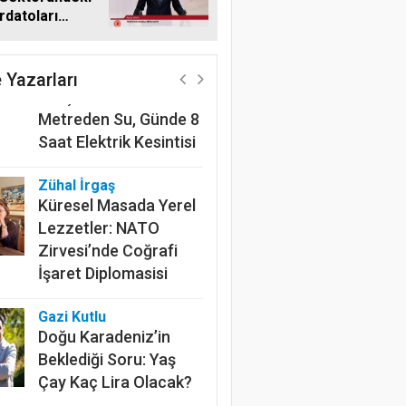
datoları
Harun Göksel
me Taşıdı
220 Kilometrelik
Kanalın Sonundaki Acı
 Yazarları
Gerçek: Mardin'de 600
Metreden Su, Günde 8
Saat Elektrik Kesintisi
Zühal İrgaş
Küresel Masada Yerel
Lezzetler: NATO
Zirvesi’nde Coğrafi
İşaret Diplomasisi
Gazi Kutlu
Doğu Karadeniz’in
Beklediği Soru: Yaş
Çay Kaç Lira Olacak?