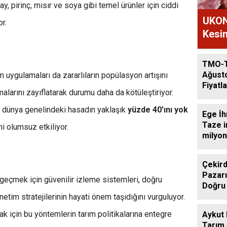
, pirinç, mısır ve soya gibi temel ürünler için ciddi
UKON
r.
Kesim
TMO-
Ağust
m uygulamaları da zararlıların popülasyon artışını
Fiyatla
larını zayıflatarak durumu daha da kötüleştiriyor.
ar, dünya genelindeki hasadın yaklaşık
yüzde 40'ını yok
Ege İh
Taze i
i olumsuz etkiliyor.
milyon
Çekird
Pazarı
 geçmek için güvenilir izleme sistemleri, doğru
Doğru
netim stratejilerinin hayati önem taşıdığını vurguluyor.
k için bu yöntemlerin tarım politikalarına entegre
Aykut
Tarım