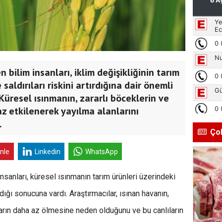
 bilim insanları, iklim değişikliğinin tarım
saldırıları riskini artırdığına dair önemli
 Küresel ısınmanın, zararlı böceklerin ve
z etkilenerek yayılma alanlarını
.
Ço
inle
Linkedin
WhatsApp
nsanları, küresel ısınmanın tarım ürünleri üzerindeki
ırdığı sonucuna vardı. Araştırmacılar, ısınan havanın,
arın daha az ölmesine neden olduğunu ve bu canlıların