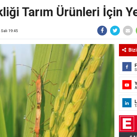
liği Tarım Ürünleri İçin Y
 Salı 19:45
Biz
S
A
L
T