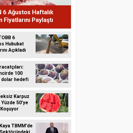
 6 Ağustos Haftalık
 Fiyatlarını Paylaştı
TOBB 6
os Hububat
rını Açıkladı
racatçıları:
ncirde 100
 dolar hedefi
eksiz Karpuz
 Yüzde 50’ye
 Koşuyor
 Kaya TBMM'de
 Sektöründeki