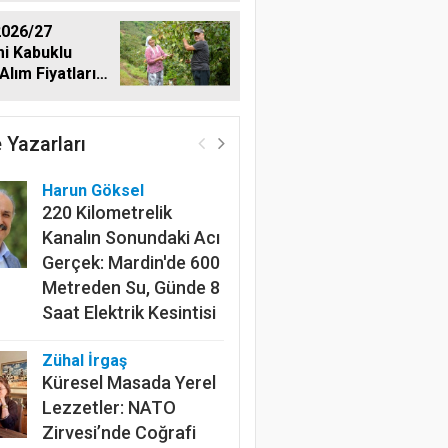
026/27
i Kabuklu
Alım Fiyatlarını
dı
 Yazarları
Harun Göksel
220 Kilometrelik
Kanalın Sonundaki Acı
Gerçek: Mardin'de 600
Metreden Su, Günde 8
Saat Elektrik Kesintisi
Zühal İrgaş
Küresel Masada Yerel
Lezzetler: NATO
Zirvesi’nde Coğrafi