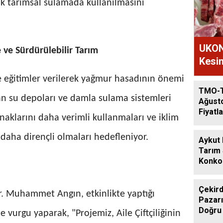
k tarımsal sulamada kullanılmasını
UKON
e ve Sürdürülebilir Tarım
Kesim
e eğitimler verilerek yağmur hasadının önemi
TMO-
ılan su depoları ve damla sulama sistemleri
Ağust
Fiyatla
ynaklarını daha verimli kullanmaları ve iklim
ı daha dirençli olmaları hedefleniyor.
Aykut
Tarım
Konkor
Günde
Çekird
. Muhammet Angın, etkinlikte yaptığı
Pazarı
Doğru
urgu yaparak, "Projemiz, Aile Çiftçiliğinin