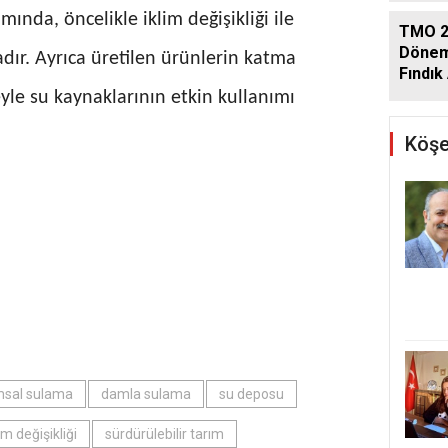
ında, öncelikle iklim değişikliği ile
TMO 2
Dönem
ır. Ayrıca üretilen ürünlerin katma
Fındık 
Açıkla
eyle su kaynaklarının etkin kullanımı
Köşe
msal sulama
damla sulama
su deposu
lim değişikliği
sürdürülebilir tarım