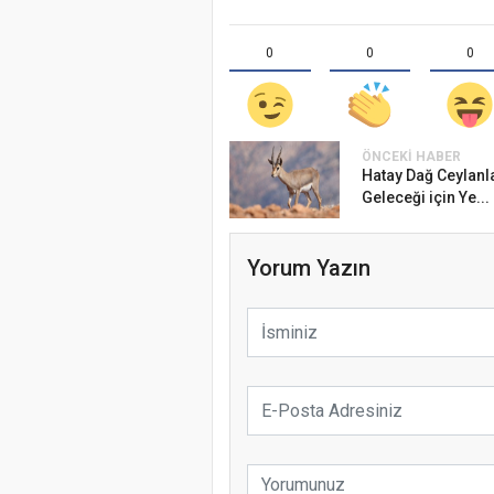
0
0
0
ÖNCEKI HABER
Hatay Dağ Ceylanl
Geleceği için Ye...
Yorum Yazın