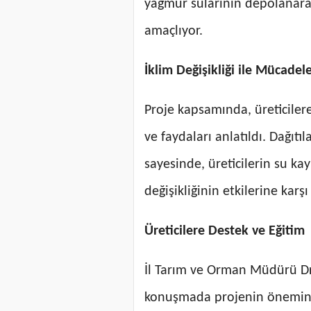
yağmur sularının depolanara
amaçlıyor.
İklim Değişikliği ile Mücadel
Proje kapsamında, üreticiler
ve faydaları anlatıldı. Dağıt
sayesinde, üreticilerin su ka
değişikliğinin etkilerine karş
Üreticilere Destek ve Eğitim
İl Tarım ve Orman Müdürü Dr
konuşmada projenin önemine v