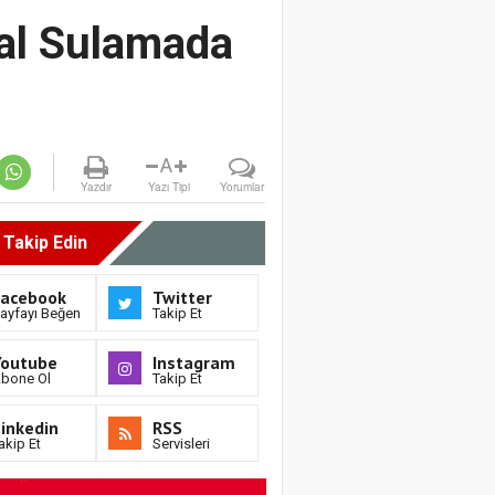
sal Sulamada
A
Yazdır
Yazı Tipi
Yorumlar
i Takip Edin
Facebook
Twitter
ayfayı Beğen
Takip Et
Youtube
Instagram
bone Ol
Takip Et
inkedin
RSS
akip Et
Servisleri