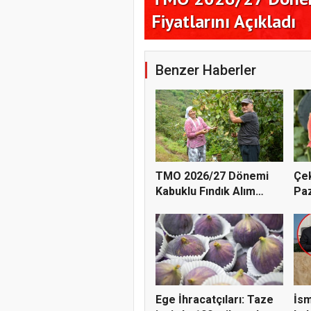
Çekirdeksiz Karpuz P
Benzer Haberler
TMO 2026/27 Dönemi
Çek
Kabuklu Fındık Alım
Paz
Fiyatl...
Doğ
Ege İhracatçıları: Taze
İsm