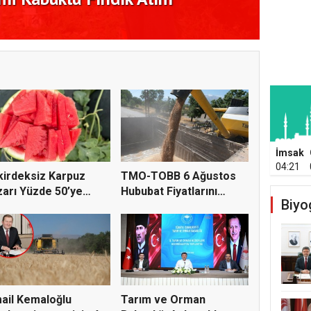
azarı Yüzde 50’ye Doğru Koşuyor
Konko
İmsak
04:21
irdeksiz Karpuz
TMO-TOBB 6 Ağustos
arı Yüzde 50’ye
Hububat Fiyatlarını
Biyo
ru K...
Açıkla...
ail Kemaloğlu
Tarım ve Orman