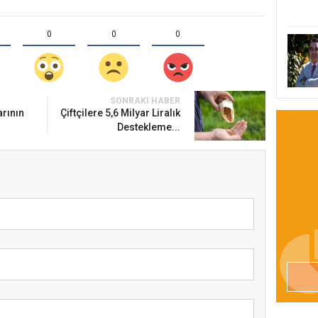
0
0
0
SONRAKI HABER
arının
Çiftçilere 5,6 Milyar Liralık
Destekleme...