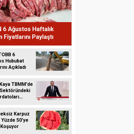
 6 Ağustos Haftalık
 Fiyatlarını Paylaştı
TOBB 6
os Hububat
rını Açıkladı
 Kaya TBMM'de
 Sektöründeki
datoları
me Taşıdı
eksiz Karpuz
 Yüzde 50’ye
 Koşuyor