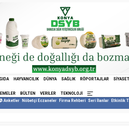
GIDA
HAYVANCILIK
DÜNYA
SAĞLIK
RÖPORTAJLAR
SIYASE
LEMELER
BÜLTEN
VERILER
TEKNOLOJI
Anketler
Nöbetçi Eczaneler
Firma Rehberi
Seri İlanlar
Etkinlik 