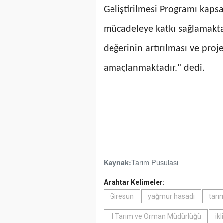
Geliştirilmesi Programı kapsam
mücadeleye katkı sağlamaktad
değerinin artırılması ve proj
amaçlanmaktadır." dedi.
Tarım Pusulası
Kaynak:
Anahtar Kelimeler:
Giresun
yağmur hasadı
tarı
İl Tarım ve Orman Müdürlüğü
ik