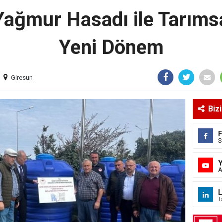
Yağmur Hasadı ile Tarım
Yeni Dönem
Giresun
Biz
S
A
L
T