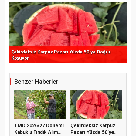
Çekirdeksiz Karpuz Pazarı Yüzde 50’ye Doğru
Ay
Koşuyor
Kon
Benzer Haberler
TMO 2026/27 Dönemi
Çekirdeksiz Karpuz
Kabuklu Fındık Alım
Pazarı Yüzde 50’ye