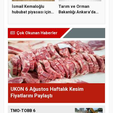
İsmail Kemaloğlu
Tarım ve Orman
hububat piyasası için 4
Bakanlığı Ankara'da
öner...
tarım sigo...
Çok Okunan Haberler
UKON 6 Ağustos Haftalık Kesim
Fiyatlarını Paylaştı
TMO-TOBB 6