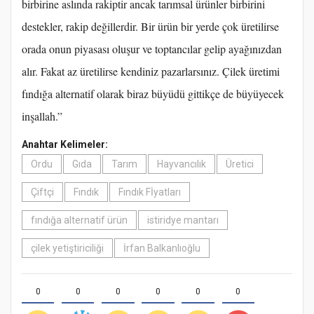
birbirine aslında rakiptir ancak tarımsal ürünler birbirini
destekler, rakip değillerdir. Bir ürün bir yerde çok üretilirse
orada onun piyasası oluşur ve toptancılar gelip ayağınızdan
alır. Fakat az üretilirse kendiniz pazarlarsınız. Çilek üretimi
fındığa alternatif olarak biraz büyüdü gittikçe de büyüyecek
inşallah.”
Anahtar Kelimeler:
Ordu
Gıda
Tarım
Hayvancılık
Üretici
Çiftçi
Fındık
Fındık Fİyatları
fındığa alternatif ürün
istiridye mantarı
çilek yetiştiriciliği
İrfan Balkanlıoğlu
0
0
0
0
0
0