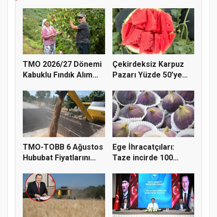
TMO 2026/27 Dönemi
Çekirdeksiz Karpuz
Kabuklu Fındık Alım
Pazarı Yüzde 50’ye
Fiyatl...
Doğru K...
TMO-TOBB 6 Ağustos
Ege İhracatçıları:
Hububat Fiyatlarını
Taze incirde 100
Açıkla...
milyon do...