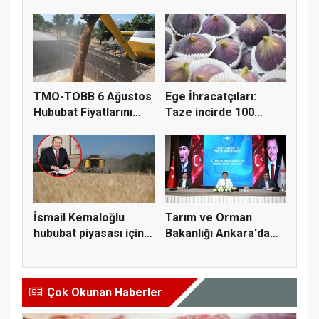
Fiyatl...
Doğru K...
TMO-TOBB 6 Ağustos
Ege İhracatçıları:
Hububat Fiyatlarını
Taze incirde 100
Açıkla...
milyon do...
İsmail Kemaloğlu
Tarım ve Orman
hububat piyasası için 4
Bakanlığı Ankara'da
öner...
tarım sigo...
Çok Okunan Haberler