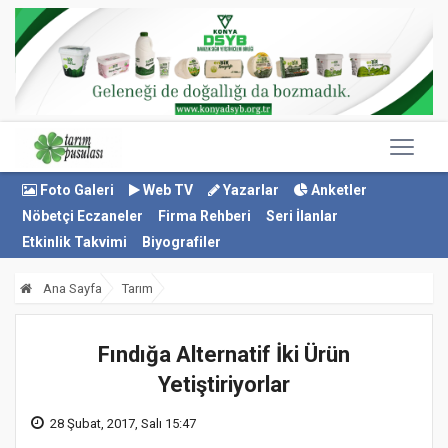
Foto Galeri
Web TV
Yazarlar
Anketler
Nöbetçi Eczaneler
Firma Rehberi
Seri İlanlar
Etkinlik Takvimi
Biyografiler
Ana Sayfa
Tarım
Fındığa Alternatif İki Ürün
Yetiştiriyorlar
28 Şubat, 2017, Salı 15:47