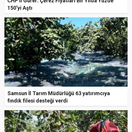
CHP’li Gürer: Çerez Fiyatları Bir Yılda Yüzde
150’yi Aştı
Samsun İl Tarım Müdürlüğü 63 yatırımcıya
fındık filesi desteği verdi