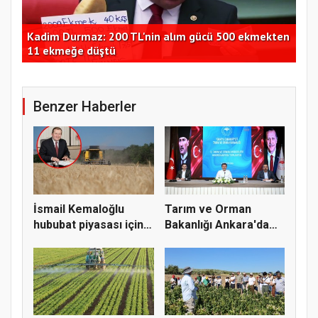
ir
Kadim Durmaz: 200 TL'nin alım gücü 500 ekmekten
Bak
11 ekmeğe düştü
yap
Benzer Haberler
İsmail Kemaloğlu
Tarım ve Orman
hububat piyasası için 4
Bakanlığı Ankara'da
öner...
tarım sigo...