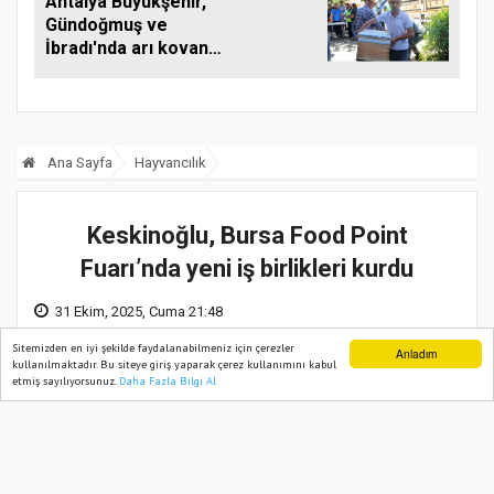
Antalya Büyükşehir,
Gündoğmuş ve
İbradı'nda arı kovanı
desteği
Ana Sayfa
Hayvancılık
Keskinoğlu, Bursa Food Point
Fuarı’nda yeni iş birlikleri kurdu
31 Ekim, 2025, Cuma 21:48
Sitemizden en iyi şekilde faydalanabilmeniz için çerezler
Anladım
kullanılmaktadır. Bu siteye giriş yaparak çerez kullanımını kabul
etmiş sayılıyorsunuz.
Daha Fazla Bilgi Al
Ana Sayfa
Web TV
Foto Galeri
Yazarlar