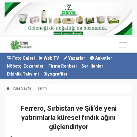
Foto Galeri
Web TV
Yazarlar
Anketler
Nöbetçi Eczaneler
Firma Rehberi
Seri İlanlar
Etkinlik Takvimi
Biyografiler
Ana Sayfa
Tarım
Ferrero, Sırbistan ve Şili’de yeni
yatırımlarla küresel fındık ağını
güçlendiriyor