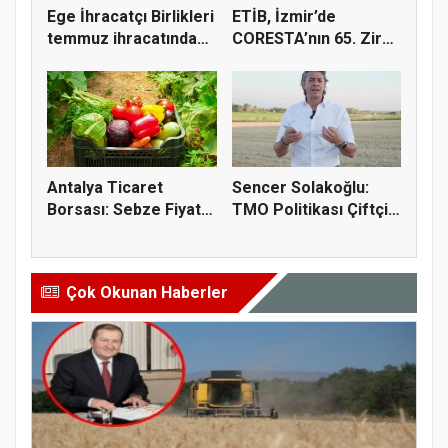
Ege İhracatçı Birlikleri
ETİB, İzmir’de
temmuz ihracatında
CORESTA’nın 65. Zirai
t...
Kimyasal...
Antalya Ticaret
Sencer Solakoğlu:
Borsası: Sebze Fiyat
TMO Politikası Çiftçiyi
Endeksi...
Tüc...
Çok Okunan Haberler