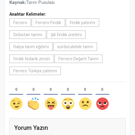
Tarım Pusulası
Kaynak:
Anahtar Kelimeler:
Ferrero
Ferrero Fındık
fındık yatırımı
Sırbistan tarımı
Şili fındık üretimi
İtalya tarım eğitimi
sürdürülebilir tarım
fındık tedarik zinciri
Ferrero Değerli Tarım
Ferrero Türkiye yatırımı
0
0
0
0
0
0
Yorum Yazın