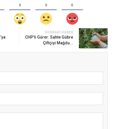
0
0
0
SONRAKI HABER
’ya
CHP’li Gürer: Sahte Gübre
Çiftçiyi Mağdu...