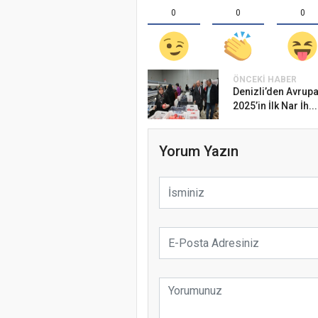
0
0
0
ÖNCEKI HABER
Denizli’den Avrupa
2025’in İlk Nar İh...
Yorum Yazın