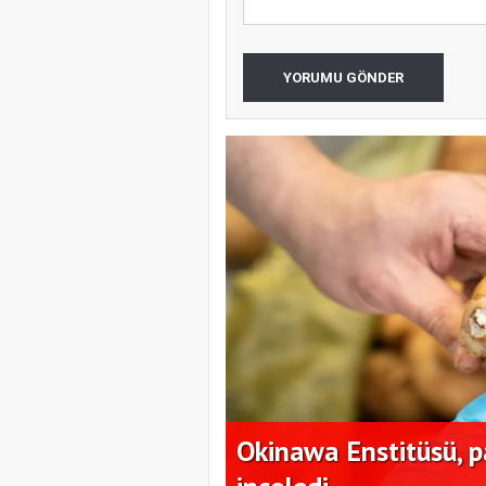
YORUMU GÖNDER
 nematodunu
Okinawa Enstitüsü, pa