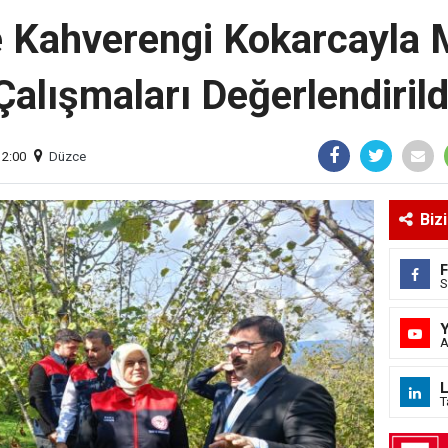
 Kahverengi Kokarcayla
Çalışmaları Değerlendirild
12:00
Düzce
Biz
S
A
L
T