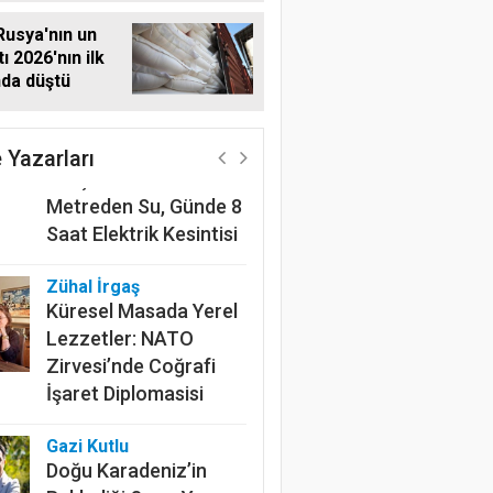
Rusya'nın un
ı 2026'nın ilk
nda düştü
Harun Göksel
220 Kilometrelik
Kanalın Sonundaki Acı
 Yazarları
Gerçek: Mardin'de 600
Metreden Su, Günde 8
Saat Elektrik Kesintisi
Zühal İrgaş
Küresel Masada Yerel
Lezzetler: NATO
Zirvesi’nde Coğrafi
İşaret Diplomasisi
Gazi Kutlu
Doğu Karadeniz’in