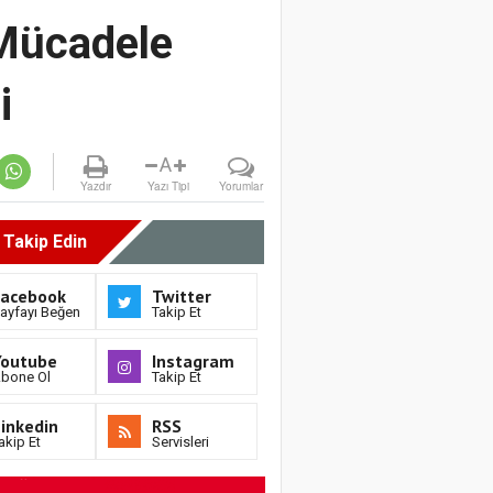
 Mücadele
i
A
Yazdır
Yazı Tipi
Yorumlar
i Takip Edin
Facebook
Twitter
ayfayı Beğen
Takip Et
Youtube
Instagram
bone Ol
Takip Et
inkedin
RSS
akip Et
Servisleri