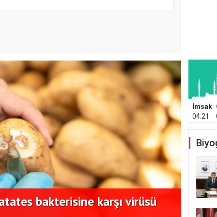
İmsak
04:21
Biyo
tates bakterisine karşı virüsü