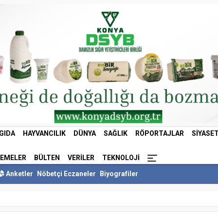
GIDA
HAYVANCILIK
DÜNYA
SAĞLIK
RÖPORTAJLAR
SIYASE
LEMELER
BÜLTEN
VERILER
TEKNOLOJI
Anketler
Nöbetçi Eczaneler
Biyografiler