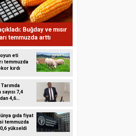
çıkladı: Buğday ve mısır
ları temmuzda arttı
oyun eti
arı temmuzda
ekor kırdı
 Tarımda
 sayısı 7,4
dan 4,6
a düştü
ünya gıda fiyat
si temmuzda
0,6 yükseldi