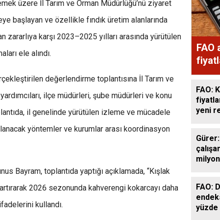
lemek üzere İl Tarım ve Orman Müdürlüğü’nü ziyaret
ye başlayan ve özellikle fındık üretim alanlarında
n zararlıya karşı 2023–2025 yılları arasında yürütülen
FAO a
ları ele alındı.
fiyat
çekleştirilen değerlendirme toplantısına İl Tarım ve
FAO: K
ardımcıları, ilçe müdürleri, şube müdürleri ve konu
fiyatl
yeni r
plantıda, il genelinde yürütülen izleme ve mücadele
ulanacak yöntemler ve kurumlar arası koordinasyon
Gürer:
çalışan
milyon
milyon
nus Bayram, toplantıda yaptığı açıklamada, “Kışlak
FAO: D
artırarak 2026 sezonunda kahverengi kokarcayı daha
endek
fadelerini kullandı.
yüzde 