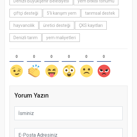
Denizli Büyükşehir Belediyesi
yem bitkisi tohumu
çiftçi desteği
5’li karışım yem
tarımsal destek
hayvancılık
üretici desteği
ÇKS kayıtları
Denizli tarım
yem maliyetleri
0
0
0
0
0
0
Yorum Yazın