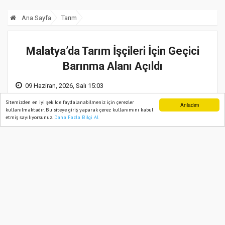
Ana Sayfa
Tarım
Malatya’da Tarım İşçileri İçin Geçici
Barınma Alanı Açıldı
09 Haziran, 2026, Salı 15:03
Sitemizden en iyi şekilde faydalanabilmeniz için çerezler
Anladım
kullanılmaktadır. Bu siteye giriş yaparak çerez kullanımını kabul
etmiş sayılıyorsunuz.
Daha Fazla Bilgi Al
Ana Sayfa
Web TV
Foto Galeri
Yazarlar