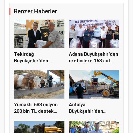
Benzer Haberler
Tekirdağ
Adana Büyükşehir'den
Büyükşehir'den
üreticilere 168 süt
arıcılara 186 bin 480...
sağı...
Yumaklı: 688 milyon
Antalya
200 bin TL destek
Büyükşehir'den
çiftçiy...
Korkuteli üreticisine...