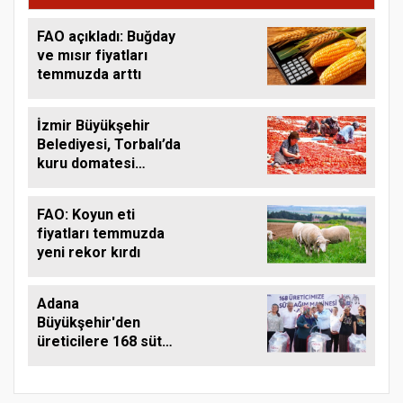
FAO açıkladı: Buğday
ve mısır fiyatları
temmuzda arttı
İzmir Büyükşehir
Belediyesi, Torbalı’da
kuru domatesi
destekliyor
FAO: Koyun eti
fiyatları temmuzda
yeni rekor kırdı
Adana
Büyükşehir'den
üreticilere 168 süt
sağım makinesi