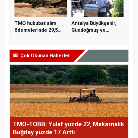
TMO hububat alım
Antalya Büyükşehir,
ödemelerinde 29,5
Gündoğmuş ve
milyar TL'...
İbradı'nda a...
Çok Okunan Haberler
TMO-TOBB: Yulaf yüzde 22, Makarnalık
Buğday yüzde 17 Arttı