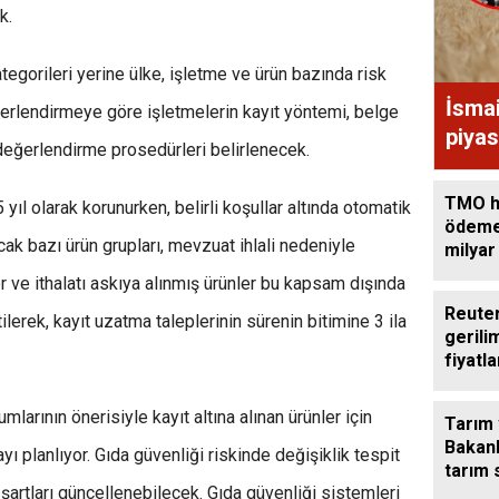
k.
ategorileri yerine ülke, işletme ve ürün bazında risk
İsma
erlendirmeye göre işletmelerin kayıt yöntemi, belge
piyas
 değerlendirme prosedürleri belirlenecek.
TMO h
5 yıl olarak korunurken, belirli koşullar altında otomatik
ödeme
cak bazı ürün grupları, mevzuat ihlali nedeniyle
milyar
aktard
 ve ithalatı askıya alınmış ürünler bu kapsam dışında
Reuter
lerek, kayıt uzatma taleplerinin sürenin bitimine 3 ila
gerili
fiyatla
yüksel
umlarının önerisiyle kayıt altına alınan ürünler için
Tarım
Bakanl
ı planlıyor. Gıda güvenliği riskinde değişiklik tespit
tarım 
şartları güncellenebilecek. Gıda güvenliği sistemleri
görüş