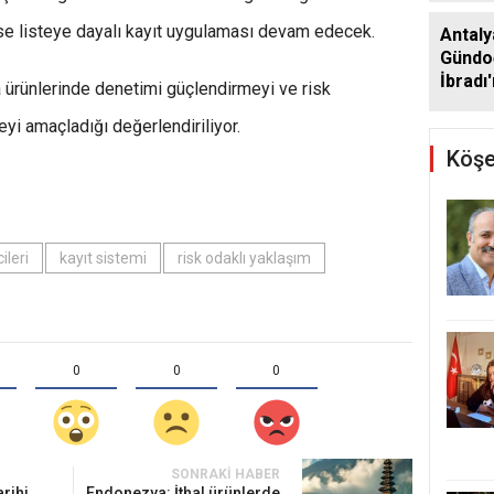
 ise listeye dayalı kayıt uygulaması devam edecek.
Antaly
Gündo
İbradı
a ürünlerinde denetimi güçlendirmeyi ve risk
desteğ
yi amaçladığı değerlendiriliyor.
Köşe
ileri
kayıt sistemi
risk odaklı yaklaşım
0
0
0
SONRAKI HABER
arihi
Endonezya: İthal ürünlerde