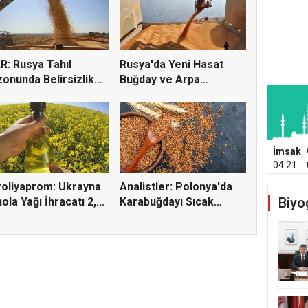
R: Rusya Tahıl
Rusya'da Yeni Hasat
onunda Belirsizlik
Buğday ve Arpa
i...
Fiyatların...
İmsak
04:21
oliyaprom: Ukrayna
Analistler: Polonya'da
Biyo
ola Yağı İhracatı 2,...
Karabuğdayı Sıcak
Hava...