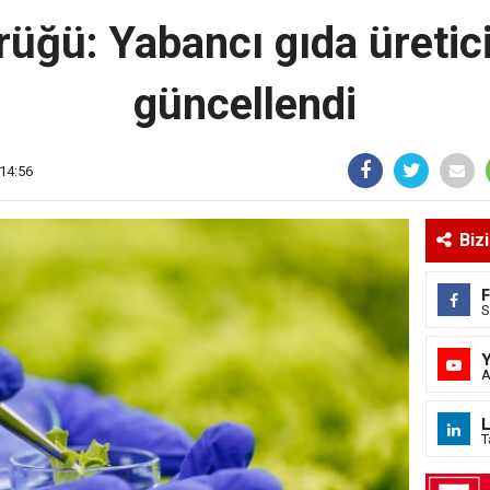
üğü: Yabancı gıda üretici 
güncellendi
14:56
Biz
S
A
L
T