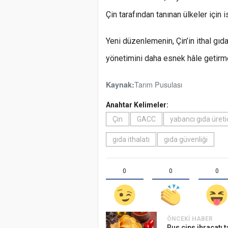
Çin tarafından tanınan ülkeler için
Yeni düzenlemenin, Çin’in ithal gıd
yönetimini daha esnek hâle getirme
Tarım Pusulası
Kaynak:
Anahtar Kelimeler:
Çin
GACC
yabancı gıda üretic
gıda ithalatı
gıda güvenliği
0
0
0
ÖNCEKI HABER
Rus cips ihracatı t