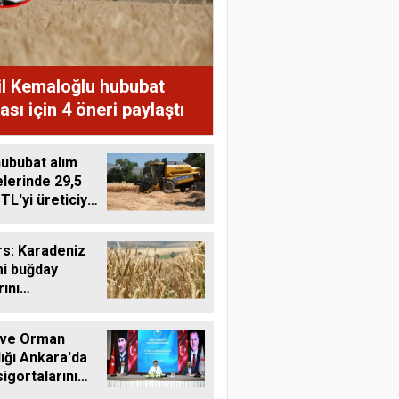
il Kemaloğlu hububat
ası için 4 öneri paylaştı
ububat alım
lerinde 29,5
 TL'yi üreticiye
ı
s: Karadeniz
mi buğday
rını
tebilir
 ve Orman
ığı Ankara'da
sigortalarını
tü