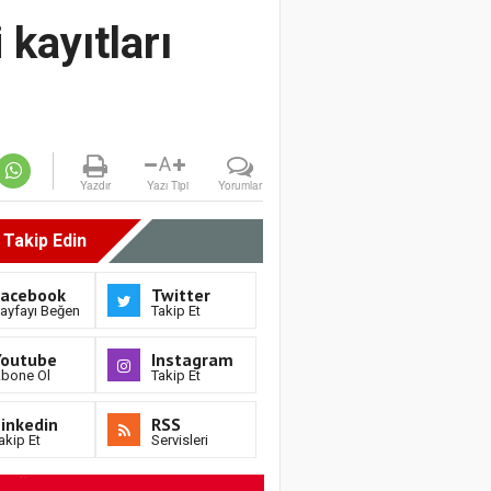
kayıtları
A
Yazdır
Yazı Tipi
Yorumlar
i Takip Edin
Facebook
Twitter
ayfayı Beğen
Takip Et
Youtube
Instagram
bone Ol
Takip Et
inkedin
RSS
akip Et
Servisleri