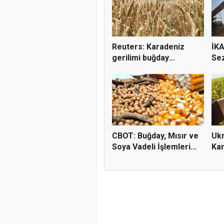
Reuters: Karadeniz
İKA
gerilimi buğday
Sez
fiyatların...
ve R
CBOT: Buğday, Mısır ve
Ukr
Soya Vadeli İşlemleri...
Kan