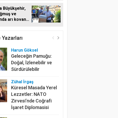
a Büyükşehir,
ğmuş ve
'nda arı kovanı
i
Harun Göksel
 Yazarları
Geleceğin Pamuğu:
Doğal, İzlenebilir ve
Sürdürülebilir
Zühal İrgaş
Küresel Masada Yerel
Lezzetler: NATO
Zirvesi’nde Coğrafi
İşaret Diplomasisi
Gazi Kutlu
Doğu Karadeniz’in
Beklediği Soru: Yaş