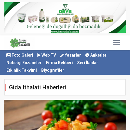
Foto Galeri
Web TV
Yazarlar
Anketler
Nöbetçi Eczaneler
Firma Rehberi
Seri İlanlar
Etkinlik Takvimi
Biyografiler
Gida Ithalati Haberleri