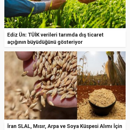
Ediz Ün: TÜİK verileri tarımda dış ticaret
açığının büyüdüğünü gösteriyor
İran SLAL, Mısır, Arpa ve Soya Küspesi Alımı İçin