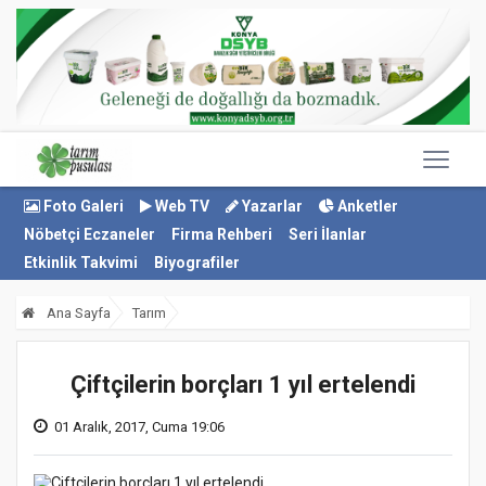
Foto Galeri
Web TV
Yazarlar
Anketler
Nöbetçi Eczaneler
Firma Rehberi
Seri İlanlar
Etkinlik Takvimi
Biyografiler
Ana Sayfa
Tarım
Çiftçilerin borçları 1 yıl ertelendi
01 Aralık, 2017, Cuma 19:06