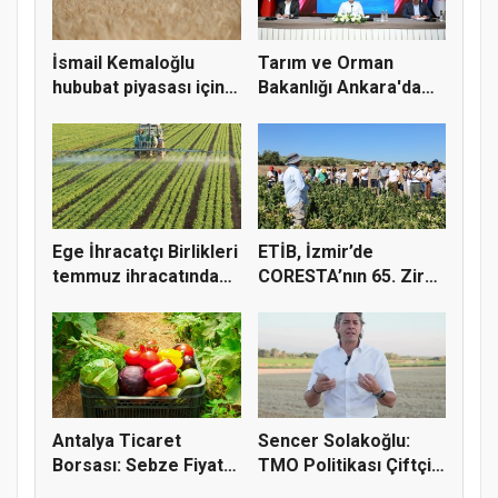
İsmail Kemaloğlu
Tarım ve Orman
hububat piyasası için 4
Bakanlığı Ankara'da
öner...
tarım sigo...
Ege İhracatçı Birlikleri
ETİB, İzmir’de
temmuz ihracatında
CORESTA’nın 65. Zirai
t...
Kimyasal...
Antalya Ticaret
Sencer Solakoğlu:
Borsası: Sebze Fiyat
TMO Politikası Çiftçiyi
Endeksi...
Tüc...