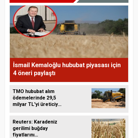
İsmail Kemaloğlu hububat piyasası için
4 öneri paylaştı
TMO hububat alım
ödemelerinde 29,5
milyar TL'yi üreticiye
aktardı
Reuters: Karadeniz
gerilimi buğday
fiyatlarını