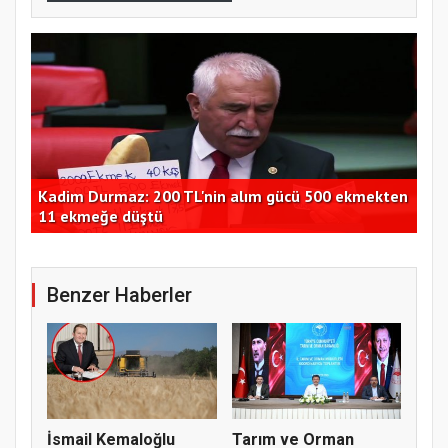
ten
Bakan Yumaklı: Temmuzda 107 bin gıda denetimi
TMO
yapıldı
üre
Benzer Haberler
İsmail Kemaloğlu
Tarım ve Orman