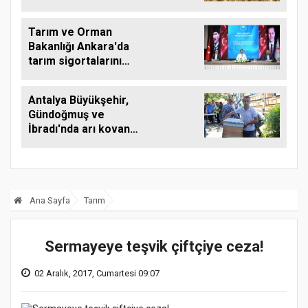
yükseltebilir
Tarım ve Orman
Bakanlığı Ankara'da
tarım sigortalarını
görüştü
Antalya Büyükşehir,
Gündoğmuş ve
İbradı'nda arı kovanı
desteği
Ana Sayfa
Tarım
Sermayeye teşvik çiftçiye ceza!
02 Aralık, 2017, Cumartesi 09:07