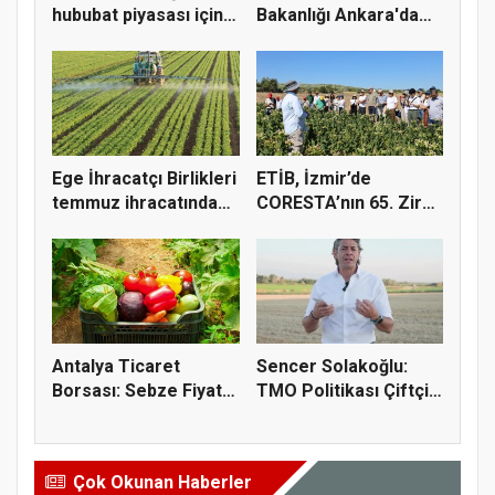
hububat piyasası için 4
Bakanlığı Ankara'da
öner...
tarım sigo...
Ege İhracatçı Birlikleri
ETİB, İzmir’de
temmuz ihracatında
CORESTA’nın 65. Zirai
t...
Kimyasal...
Antalya Ticaret
Sencer Solakoğlu:
Borsası: Sebze Fiyat
TMO Politikası Çiftçiyi
Endeksi...
Tüc...
Çok Okunan Haberler