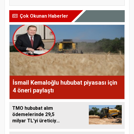
Çok Okunan Haberler
İsmail Kemaloğlu hububat piyasası için
4 öneri paylaştı
TMO hububat alım
ödemelerinde 29,5
milyar TL'yi üreticiye
aktardı