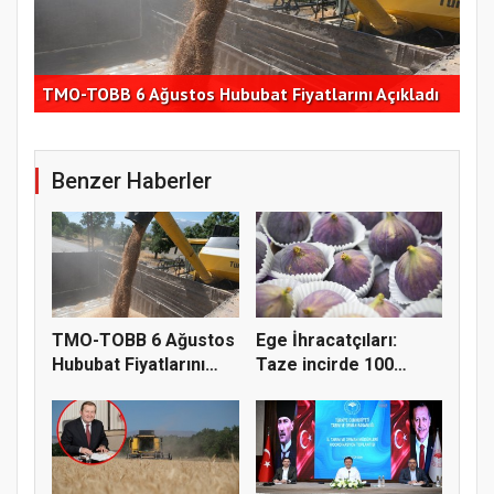
Ege
ştı
TMO-TOBB 6 Ağustos Hububat Fiyatlarını Açıkladı
hed
Benzer Haberler
TMO-TOBB 6 Ağustos
Ege İhracatçıları:
Hububat Fiyatlarını
Taze incirde 100
Açıkla...
milyon do...