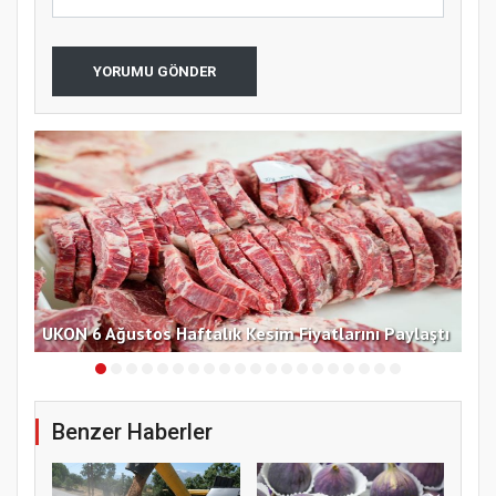
YORUMU GÖNDER
UKON 6 Ağustos Haftalık Kesim Fiyatlarını Paylaştı
TMO
Benzer Haberler