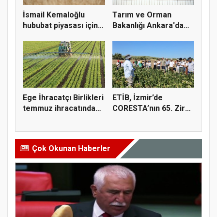
İsmail Kemaloğlu
Tarım ve Orman
hububat piyasası için 4
Bakanlığı Ankara'da
öner...
tarım sigo...
Ege İhracatçı Birlikleri
ETİB, İzmir’de
temmuz ihracatında
CORESTA’nın 65. Zirai
t...
Kimyasal...
Çok Okunan Haberler