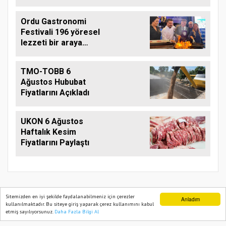
Ordu Gastronomi
Festivali 196 yöresel
lezzeti bir araya
getirdi
TMO-TOBB 6
Ağustos Hububat
Fiyatlarını Açıkladı
UKON 6 Ağustos
Haftalık Kesim
Fiyatlarını Paylaştı
Sitemizden en iyi şekilde faydalanabilmeniz için çerezler
Anladım
kullanılmaktadır. Bu siteye giriş yaparak çerez kullanımını kabul
TARIM PUSULASI
etmiş sayılıyorsunuz.
Daha Fazla Bilgi Al
Ana Sayfa
Web TV
Foto Galeri
Yazarlar
Onemsoft
Haber Yazılımı