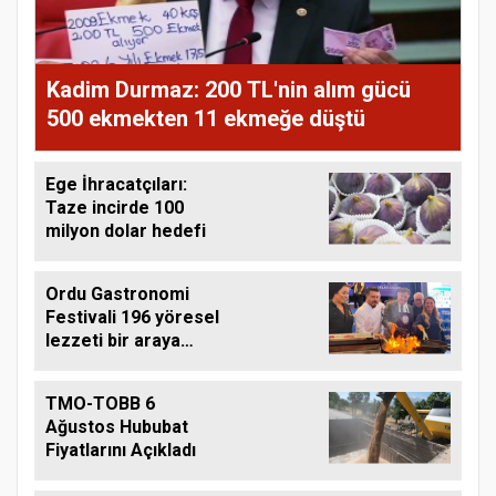
Kadim Durmaz: 200 TL'nin alım gücü
500 ekmekten 11 ekmeğe düştü
Ege İhracatçıları:
Taze incirde 100
milyon dolar hedefi
Ordu Gastronomi
Festivali 196 yöresel
lezzeti bir araya
getirdi
TMO-TOBB 6
Ağustos Hububat
Fiyatlarını Açıkladı