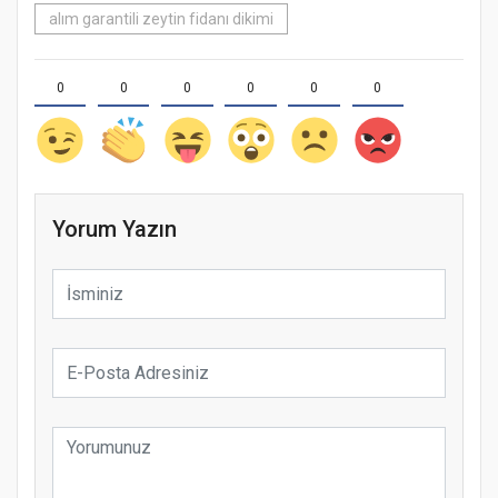
alım garantili zeytin fidanı dikimi
0
0
0
0
0
0
Yorum Yazın