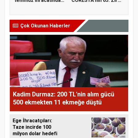
temmuz ihracatında
CORESTA’nın 65. Zirai
t...
Kimyasal...
Çok Okunan Haberler
Kadim Durmaz: 200 TL'nin alım gücü
500 ekmekten 11 ekmeğe düştü
Ege İhracatçıları:
Taze incirde 100
milyon dolar hedefi