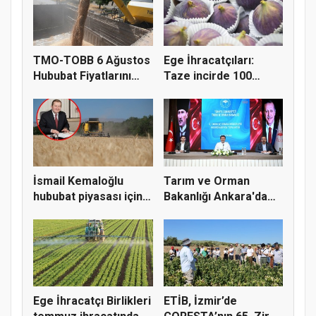
TMO-TOBB 6 Ağustos
Ege İhracatçıları:
Hububat Fiyatlarını
Taze incirde 100
Açıkla...
milyon do...
İsmail Kemaloğlu
Tarım ve Orman
hububat piyasası için 4
Bakanlığı Ankara'da
öner...
tarım sigo...
Ege İhracatçı Birlikleri
ETİB, İzmir’de