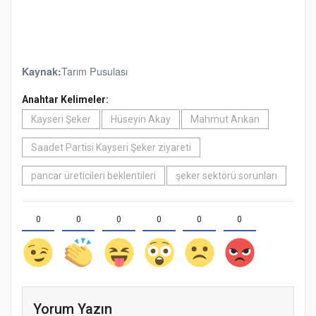
Tarım Pusulası
Kaynak:
Anahtar Kelimeler:
Kayseri Şeker
Hüseyin Akay
Mahmut Arıkan
Saadet Partisi Kayseri Şeker ziyareti
pancar üreticileri beklentileri
şeker sektörü sorunları
0
0
0
0
0
0
Yorum Yazın