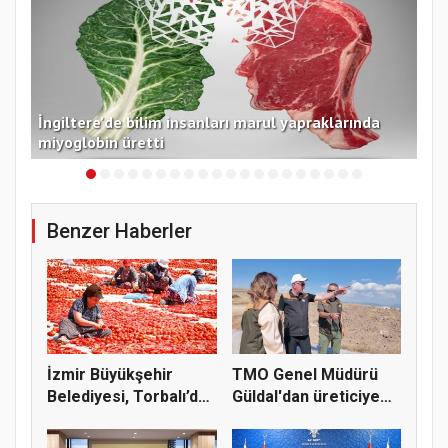
İngiltere’de bilim insanları marul yapraklarında
İzm
miyoglobin üretti
dom
Benzer Haberler
İzmir Büyükşehir
TMO Genel Müdürü
Belediyesi, Torbalı’da
Güldal'dan üreticiye
kuru...
alım gü...