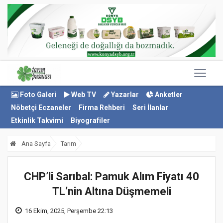
Foto Galeri
Web TV
Yazarlar
Anketler
Nöbetçi Eczaneler
Firma Rehberi
Seri İlanlar
Etkinlik Takvimi
Biyografiler
Ana Sayfa
Tarım
CHP’li Sarıbal: Pamuk Alım Fiyatı 40
TL’nin Altına Düşmemeli
16 Ekim, 2025, Perşembe 22:13