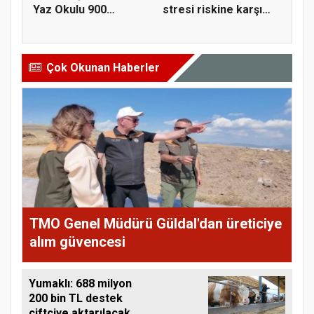
Yaz Okulu 900
stresi riskine karşı
öğrenciyle t...
ta...
Çok Okunan Haberler
TMO Genel Müdürü Güldal'dan üreticiye
alım güvencesi
Yumaklı: 688 milyon
200 bin TL destek
çiftçiye aktarılacak