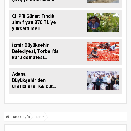
CHP'li Gürer: Fındık
alım fiyatı 370 TL'ye
yükseltilmeli
İzmir Büyükşehir
Belediyesi, Torbalı’da
kuru domatesi
destekliyor
Adana
Büyükşehir'den
üreticilere 168 süt
sağım makinesi
Ana Sayfa
Tarım