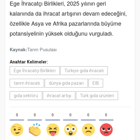
Ege İhracatçı Birlikleri, 2025 yılının geri
kalanında da ihracat artışının devam edeceğini,
özellikle Asya ve Afrika pazarlarında büyüme
potansiyelinin yüksek olduğunu vurguladı.
Tarım Pusulası
Kaynak:
Anahtar Kelimeler:
Ege İhracatçı Birlikleri
Türkiye gıda ihracatı
tarım ihracatı
dünya gıda pazarı
EİB
gıda sektörü
ihracat artışı
Türk gıda ürünleri
0
0
0
0
0
0