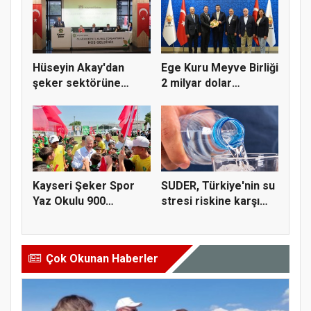
Hüseyin Akay'dan
Ege Kuru Meyve Birliği
şeker sektörüne
2 milyar dolar
yapısal çözü...
ihracat...
Kayseri Şeker Spor
SUDER, Türkiye'nin su
Yaz Okulu 900
stresi riskine karşı
öğrenciyle t...
ta...
Çok Okunan Haberler