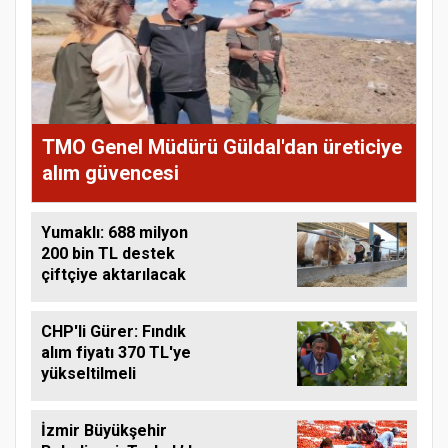
TMO Genel Müdürü Güldal'dan üreticiye
alım güvencesi
Yumaklı: 688 milyon
200 bin TL destek
çiftçiye aktarılacak
CHP'li Gürer: Fındık
alım fiyatı 370 TL'ye
yükseltilmeli
İzmir Büyükşehir