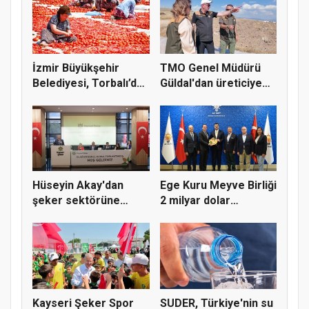
İzmir Büyükşehir
TMO Genel Müdürü
Belediyesi, Torbalı’da
Güldal'dan üreticiye
kuru...
alım gü...
Hüseyin Akay'dan
Ege Kuru Meyve Birliği
şeker sektörüne
2 milyar dolar
yapısal çözü...
ihracat...
Kayseri Şeker Spor
SUDER, Türkiye'nin su