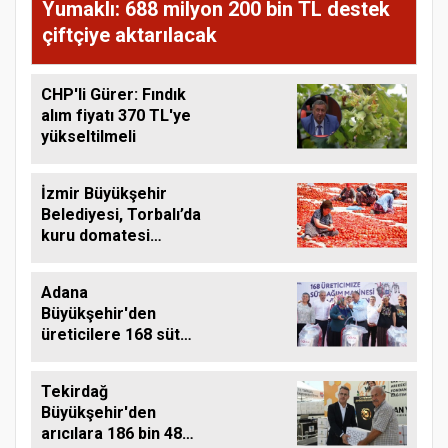
Yumaklı: 688 milyon 200 bin TL destek
çiftçiye aktarılacak
CHP'li Gürer: Fındık
alım fiyatı 370 TL'ye
yükseltilmeli
İzmir Büyükşehir
Belediyesi, Torbalı’da
kuru domatesi
destekliyor
Adana
Büyükşehir'den
üreticilere 168 süt
sağım makinesi
Tekirdağ
Büyükşehir'den
arıcılara 186 bin 480