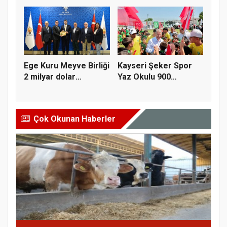
alım gü...
yapısal çözü...
Ege Kuru Meyve Birliği
Kayseri Şeker Spor
2 milyar dolar
Yaz Okulu 900
ihracat...
öğrenciyle t...
Çok Okunan Haberler