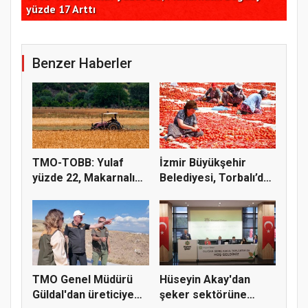
miyoglobin üretti
dom
Benzer Haberler
TMO-TOBB: Yulaf
İzmir Büyükşehir
yüzde 22, Makarnalık
Belediyesi, Torbalı’da
Buğday y...
kuru...
TMO Genel Müdürü
Hüseyin Akay'dan
Güldal'dan üreticiye
şeker sektörüne