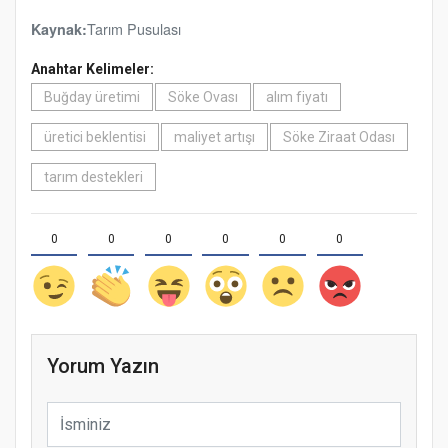
Tarım Pusulası
Kaynak:
Anahtar Kelimeler:
Buğday üretimi
Söke Ovası
alım fiyatı
üretici beklentisi
maliyet artışı
Söke Ziraat Odası
tarım destekleri
0
0
0
0
0
0
Yorum Yazın