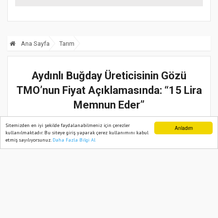
kilo destek
Ana Sayfa
Tarım
Aydınlı Buğday Üreticisinin Gözü
TMO’nun Fiyat Açıklamasında: “15 Lira
Memnun Eder”
02 Haziran, 2025, Pazartesi 23:59
Sitemizden en iyi şekilde faydalanabilmeniz için çerezler
Anladım
kullanılmaktadır. Bu siteye giriş yaparak çerez kullanımını kabul
etmiş sayılıyorsunuz.
Daha Fazla Bilgi Al
Ana Sayfa
Web TV
Foto Galeri
Yazarlar