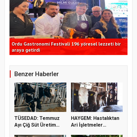
Ordu Gastronomi Festivali 196 yöresel lezzeti bir
Kad
araya getirdi
11
Benzer Haberler
TÜSEDAD: Temmuz
HAYGEM: Hastalıktan
Ayı Çiğ Süt Üretim
Ari İşletmeler
Maliyeti 2...
Üreticiye...