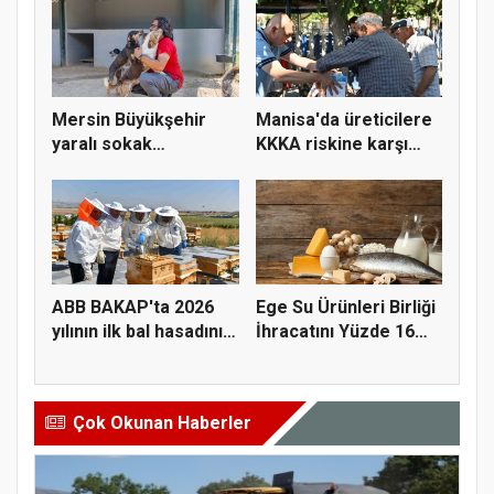
Mersin Büyükşehir
Manisa'da üreticilere
yaralı sokak
KKKA riskine karşı
hayvanlarını y...
para...
ABB BAKAP'ta 2026
Ege Su Ürünleri Birliği
yılının ilk bal hasadını
İhracatını Yüzde 16
ge...
A...
Çok Okunan Haberler