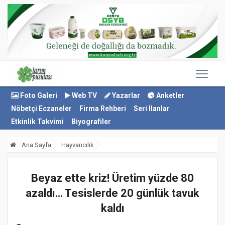
Foto Galeri
Web TV
Yazarlar
Anketler
Nöbetçi Eczaneler
Firma Rehberi
Seri İlanlar
Etkinlik Takvimi
Biyografiler
Ana Sayfa
Hayvancılık
Beyaz ette kriz! Üretim yüzde 80
azaldı… Tesislerde 20 günlük tavuk
kaldı