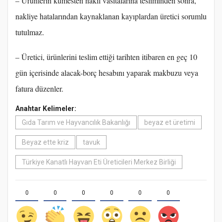
– Ürünlerin kümesten nakil vasıtalarına tesliminden sonra,
nakliye hatalarından kaynaklanan kayıplardan üretici sorumlu
tutulmaz.
– Üretici, ürünlerini teslim ettiği tarihten itibaren en geç 10
gün içerisinde alacak-borç hesabını yaparak makbuzu veya
fatura düzenler.
Anahtar Kelimeler:
Gıda Tarım ve Hayvancılık Bakanlığı
beyaz et üretimi
Beyaz ette kriz
tavuk
Türkiye Kanatlı Hayvan Eti Üreticileri Merkez Birliği
0
0
0
0
0
0