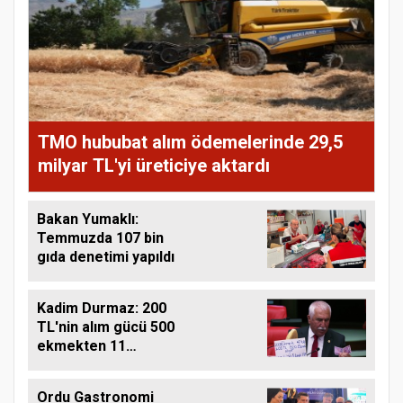
TMO hububat alım ödemelerinde 29,5
milyar TL'yi üreticiye aktardı
Bakan Yumaklı:
Temmuzda 107 bin
gıda denetimi yapıldı
Kadim Durmaz: 200
TL'nin alım gücü 500
ekmekten 11
ekmeğe düştü
Ordu Gastronomi