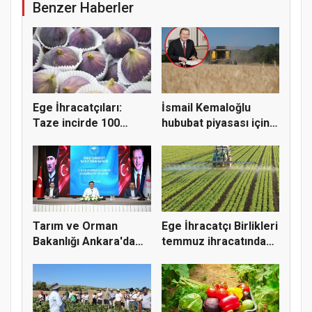
Benzer Haberler
Ege İhracatçıları:
İsmail Kemaloğlu
Taze incirde 100
hububat piyasası için 4
milyon do...
öner...
Tarım ve Orman
Ege İhracatçı Birlikleri
Bakanlığı Ankara'da
temmuz ihracatında
tarım sigo...
t...