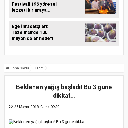
Festivali 196 yöresel
lezzeti bir araya
getirdi
Ege İhracatçıları:
Taze incirde 100
milyon dolar hedefi
Ana Sayfa
Tarım
Beklenen yağış başladı! Bu 3 güne
dikkat…
25 Mayıs, 2018, Cuma 09:30