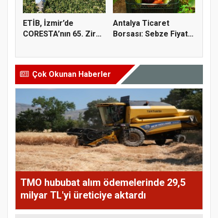
ETİB, İzmir’de
Antalya Ticaret
CORESTA’nın 65. Zirai
Borsası: Sebze Fiyat
Kimyasal...
Endeksi...
Çok Okunan Haberler
TMO hububat alım ödemelerinde 29,5
milyar TL'yi üreticiye aktardı