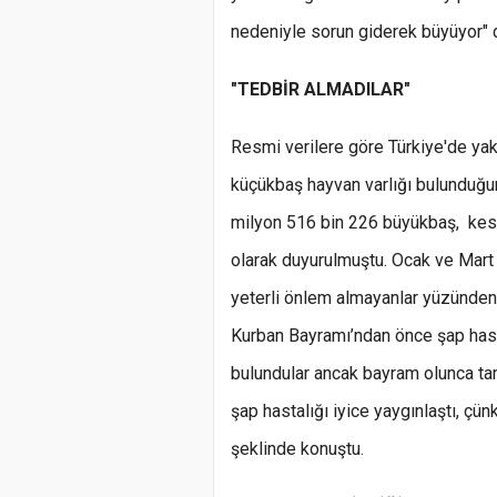
nedeniyle sorun giderek büyüyor" 
"TEDBİR ALMADILAR"
Resmi verilere göre Türkiye'de ya
küçükbaş hayvan varlığı bulunduğu
milyon 516 bin 226 büyükbaş, kesi
olarak duyurulmuştu. Ocak ve Mart ay
yeterli önlem almayanlar yüzünden 
Kurban Bayramı’ndan önce şap hast
bulundular ancak bayram olunca t
şap hastalığı iyice yaygınlaştı, çün
şeklinde konuştu.