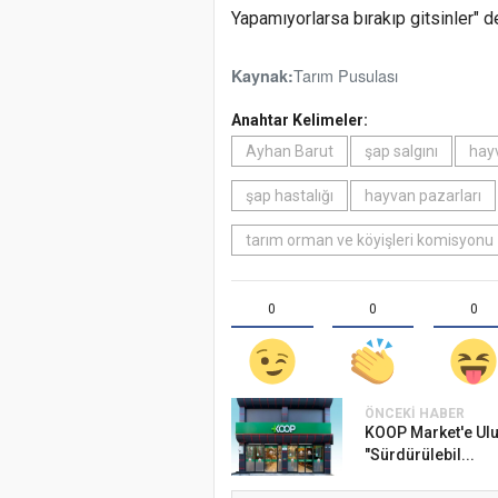
Yapamıyorlarsa bırakıp gitsinler" d
Tarım Pusulası
Kaynak:
Anahtar Kelimeler:
Ayhan Barut
şap salgını
hayv
şap hastalığı
hayvan pazarları
tarım orman ve köyişleri komisyonu
0
0
0
ÖNCEKI HABER
KOOP Market'e Ulu
"Sürdürülebil...