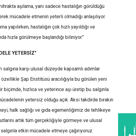
 mihrakta aşılama, yani sadece hastalığın görüldüğü
erek mücadele etmenin yeterli olmadığı anlaşılıyor.
a yapılırken, hastalığın çok hızlı yayıldığı ve
da hızla görülmeye başlandığı biliniyor."
DELE YETERSİZ"
yan salgına karşı ulusal düzeyde kapsamlı adımlar
 özellikle Şap Enstitüsü aracılığıyla bu görülen yeni
bir biçimde, hızlıca ve yeterince aşı üretip bu salgınla
mücadelenin yetersiz olduğu açık. Aksi takdirde bırakın
eyi, halk sağlığı ve gıda egemenliğimiz de tehlikeye
yutlarını artık tüm gerçekliğiyle görmeye ve ulusal
 salgınla etkin mücadele etmeye çağırıyoruz.