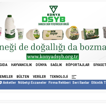
GIDA
HAYVANCILIK
DÜNYA
SAĞLIK
RÖPORTAJLAR
SIYASE
LEMELER
BÜLTEN
VERILER
TEKNOLOJI
Anketler
Nöbetçi Eczaneler
Firma Rehberi
Seri İlanlar
Etkinlik 