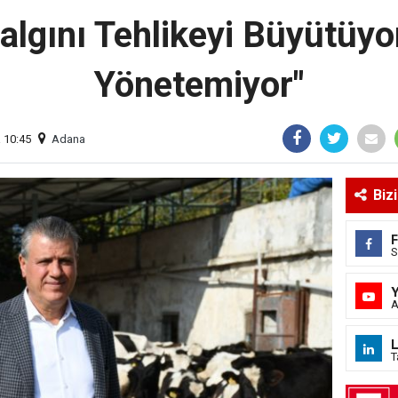
algını Tehlikeyi Büyütüyor,
Yönetemiyor"
 10:45
Adana
Biz
S
A
L
T