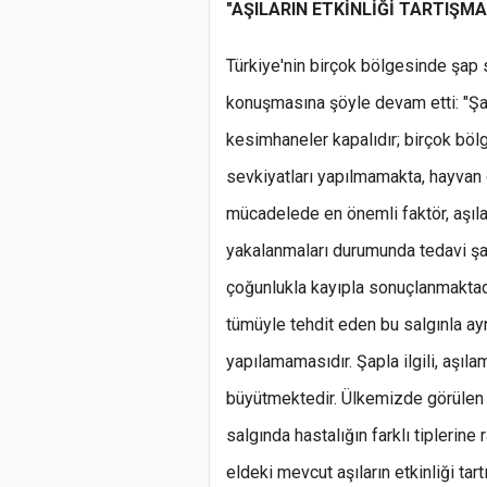
"AŞILARIN ETKİNLİĞİ TARTIŞMA
Türkiye'nin birçok bölgesinde şap 
konuşmasına şöyle devam etti: "Şap
kesimhaneler kapalıdır; birçok böl
sevkiyatları yapılmamakta, hayvan gi
mücadelede en önemli faktör, aşıla
yakalanmaları durumunda tedavi şan
çoğunlukla kayıpla sonuçlanmaktadı
tümüyle tehdit eden bu salgınla ay
yapılamamasıdır. Şapla ilgili, aşıla
büyütmektedir. Ülkemizde görülen ş
salgında hastalığın farklı tiplerine
eldeki mevcut aşıların etkinliği tart