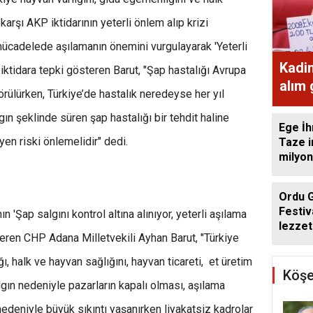
karşı AKP iktidarının yeterli önlem alıp krizi
mücadelede aşılamanın önemini vurgulayarak 'Yeterli
Kadi
 iktidara tepki gösteren Barut, "Şap hastalığı Avrupa
alım
görülürken, Türkiye’de hastalık neredeyse her yıl
ekme
gın şeklinde süren şap hastalığı bir tehdit haline
Ege İh
üyen riski önlemelidir" dedi.
Taze i
milyon
Ordu 
Festiv
n 'Şap salgını kontrol altına alınıyor, yeterli aşılama
lezzet
teren CHP Adana Milletvekili Ayhan Barut, "Türkiye
getird
ı, halk ve hayvan sağlığını, hayvan ticareti, et üretim
Köşe
lgın nedeniyle pazarların kapalı olması, aşılama
edeniyle büyük sıkıntı yaşanırken liyakatsiz kadrolar