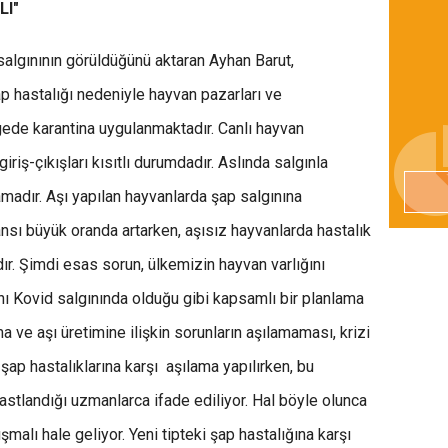
LI"
salgınının görüldüğünü aktaran Ayhan Barut,
 hastalığı nedeniyle hayvan pazarları ve
gede karantina uygulanmaktadır. Canlı hayvan
riş-çıkışları kısıtlı durumdadır. Aslında salgınla
madır. Aşı yapılan hayvanlarda şap salgınına
sı büyük oranda artarken, aşısız hayvanlarda hastalık
r. Şimdi esas sorun, ülkemizin hayvan varlığını
nı Kovid salgınında olduğu gibi kapsamlı bir planlama
ma ve aşı üretimine ilişkin sorunların aşılamaması, krizi
ap hastalıklarına karşı aşılama yapılırken, bu
 rastlandığı uzmanlarca ifade ediliyor. Hal böyle olunca
ışmalı hale geliyor. Yeni tipteki şap hastalığına karşı