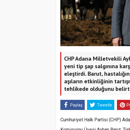
CHP Adana Milletvekili Ayh
yeni tip şap salgınına kar
eleştirdi. Barut, hastalığ
aşıların etkinliğinin tart
tehlikede olduğunu belirtt
Paylaş
Tweetle
P
Cumhuriyet Halk Partisi (CHP) Ada
Komisyonu Üyesi Ayhan Barut, Türki