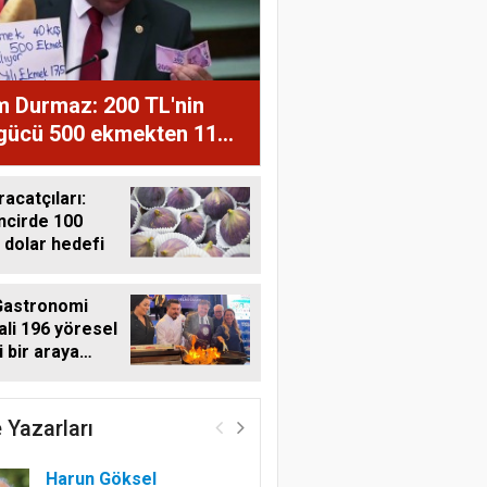
m Durmaz: 200 TL'nin
 gücü 500 ekmekten 11
ğe düştü
racatçıları:
ncirde 100
 dolar hedefi
Gastronomi
ali 196 yöresel
i bir araya
i
 Yazarları
Harun Göksel
Geleceğin Pamuğu:
Doğal, İzlenebilir ve