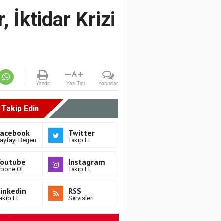
 İktidar Krizi
A
Yazdır
Yazı Tipi
Yorumlar
i Takip Edin
Facebook
Twitter
ayfayı Beğen
Takip Et
Youtube
Instagram
bone Ol
Takip Et
inkedin
RSS
akip Et
Servisleri