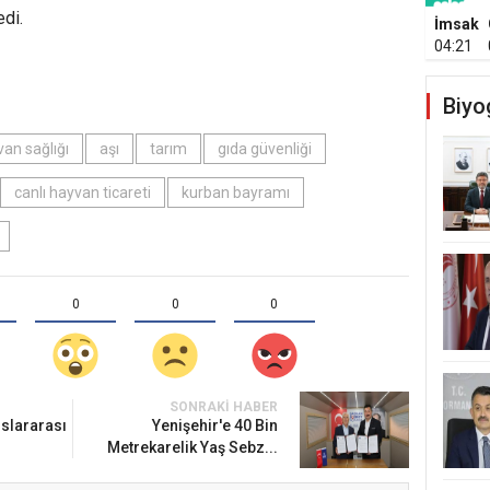
edi.
İmsak
04:21
Biyo
an sağlığı
aşı
tarım
gıda güvenliği
canlı hayvan ticareti
kurban bayramı
0
0
0
SONRAKI HABER
slararası
Yenişehir'e 40 Bin
Metrekarelik Yaş Sebz...