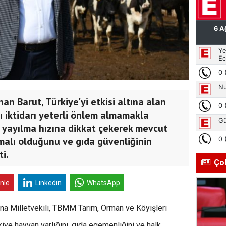
an Barut, Türkiye'yi etkisi altına alan
şı iktidarı yeterli önlem almamakla
ın yayılma hızına dikkat çekerek mevcut
ışmalı olduğunu ve gıda güvenliğinin
i.
Ço
inle
Linkedin
WhatsApp
na Milletvekili, TBMM Tarım, Orman ve Köyişleri
ye hayvan varlığını, gıda egemenliğini ve halk