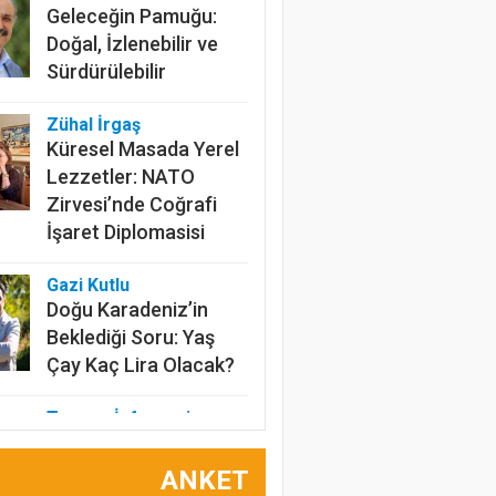
Sürdürülebilir
Zühal İrgaş
Küresel Masada Yerel
Lezzetler: NATO
Zirvesi’nde Coğrafi
İşaret Diplomasisi
Gazi Kutlu
Doğu Karadeniz’in
Beklediği Soru: Yaş
Çay Kaç Lira Olacak?
Tarımın İnfrasesi
Anadolu’nun Unutulan,
Günümüze Uyumlu
Değeri: Maş Fasulyesi
ANKET