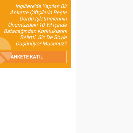
Prof.Dr. Bülent
İngiltere’de Yapılan Bir
Gülçubuk
Ankette Çiftçilerin Beşte
Şura Kararlarının
Dördü Işletmelerinin
İnsan ve Kalkınma
Önümüzdeki 10 Yıl Içinde
Odaklı Olması da
Batacağından Korktuklarını
Gerekir?
Belirtti. Siz De Böyle
Düşünüyor Musunuz?
Umut Özdil
ANKETE KATIL
Tarımda Havza
Başkanlıkları Geliyor
Prof. Dr. Turan Civelek
Buzağı Kayıpları
Ülkemiz İçin Ciddi Bir
Sorun
Prof. Dr. Melahat Avcı
Birsin
Baklagillerin Önemini