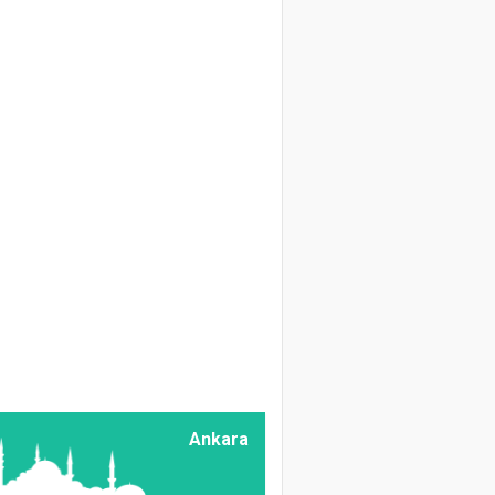
Bilmeliyiz
Zir. Müh. Abdulkerim
Dörtkardeş
Geçmişten Bugüne
Bağcılık
Doç. Dr. Ali Vaiz
Garipoğlu
Kaba Yem
Muhafazasında
Alternatif Bir
Yaklaşım: Mikrobiyel
Preparatların
Kullanılması
Prof. Dr. Hüseyin
Ankara
KARATAŞ
Üzümün İnsan