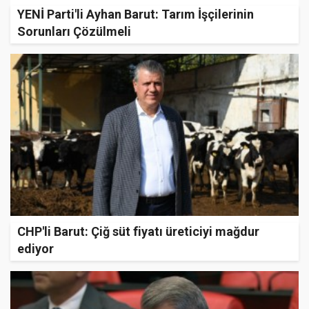
YENİ Parti'li Ayhan Barut: Tarım İşçilerinin
Sorunları Çözülmeli
CHP'li Barut: Çiğ süt fiyatı üreticiyi mağdur
ediyor