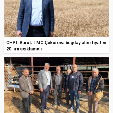
CHP'li Barut: TMO Çukurova buğday alım fiyatını
20 lira açıklamalı