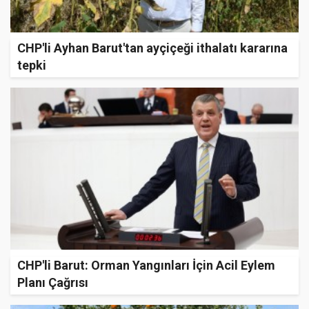
CHP'li Ayhan Barut'tan ayçiçeği ithalatı kararına
tepki
CHP'li Barut: Orman Yangınları İçin Acil Eylem
Planı Çağrısı