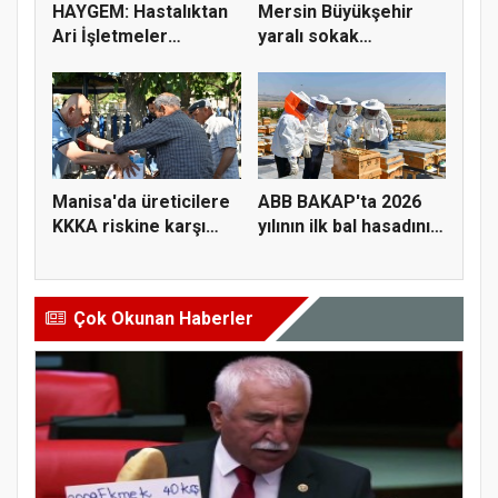
HAYGEM: Hastalıktan
Mersin Büyükşehir
Ari İşletmeler
yaralı sokak
Üreticiye...
hayvanlarını y...
Manisa'da üreticilere
ABB BAKAP'ta 2026
KKKA riskine karşı
yılının ilk bal hasadını
para...
ge...
Çok Okunan Haberler