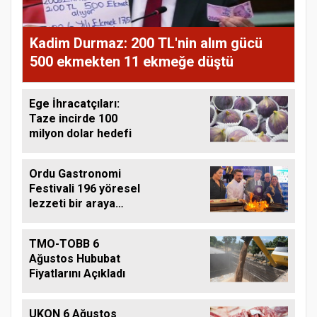
Kadim Durmaz: 200 TL'nin alım gücü
500 ekmekten 11 ekmeğe düştü
Ege İhracatçıları:
Taze incirde 100
milyon dolar hedefi
Ordu Gastronomi
Festivali 196 yöresel
lezzeti bir araya
getirdi
TMO-TOBB 6
Ağustos Hububat
Fiyatlarını Açıkladı
UKON 6 Ağustos