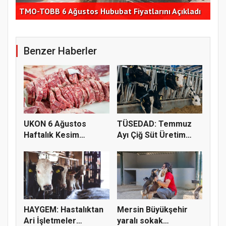
Ege
ştı
TMO-TOBB 6 Ağustos Hububat Fiyatlarını Açıkladı
hed
Benzer Haberler
UKON 6 Ağustos
TÜSEDAD: Temmuz
Haftalık Kesim
Ayı Çiğ Süt Üretim
Fiyatlarını Pay...
Maliyeti 2...
HAYGEM: Hastalıktan
Mersin Büyükşehir
Ari İşletmeler
yaralı sokak