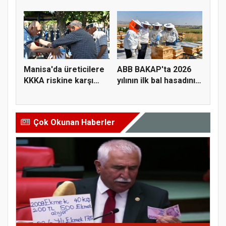
Üreticiye...
hayvanlarını y...
Manisa'da üreticilere
ABB BAKAP'ta 2026
KKKA riskine karşı
yılının ilk bal hasadını
para...
ge...
Çok Okunan Haberler