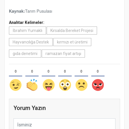
Tarım Pusulası
Kaynak:
Anahtar Kelimeler:
İbrahim Yumaklı
Kırsalda Bereket Projesi
Hayvancılığa Destek
kırmızı et üretimi
gıda denetimi
ramazan fiyat artışı
0
0
0
0
0
0
Yorum Yazın