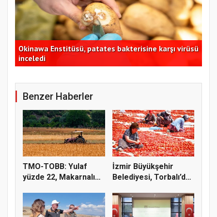
Okinawa Enstitüsü, patates bakterisine karşı virüsü
inceledi
FAO
Benzer Haberler
TMO-TOBB: Yulaf
İzmir Büyükşehir
yüzde 22, Makarnalık
Belediyesi, Torbalı’da
Buğday y...
kuru...