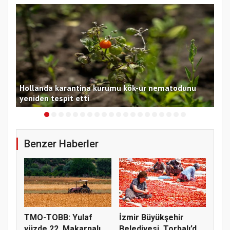
ı
Hollanda karantina kurumu kök-ur nematodunu
Oki
yeniden tespit etti
inc
Benzer Haberler
TMO-TOBB: Yulaf
İzmir Büyükşehir
yüzde 22, Makarnalık
Belediyesi, Torbalı’da