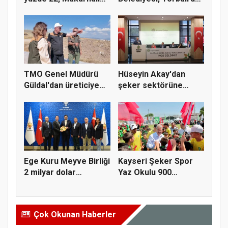
Buğday y...
kuru...
TMO Genel Müdürü
Hüseyin Akay'dan
Güldal'dan üreticiye
şeker sektörüne
alım gü...
yapısal çözü...
Ege Kuru Meyve Birliği
Kayseri Şeker Spor
2 milyar dolar
Yaz Okulu 900
ihracat...
öğrenciyle t...
Çok Okunan Haberler