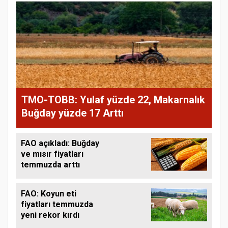
TMO-TOBB: Yulaf yüzde 22, Makarnalık
Buğday yüzde 17 Arttı
FAO açıkladı: Buğday
ve mısır fiyatları
temmuzda arttı
FAO: Koyun eti
fiyatları temmuzda
yeni rekor kırdı