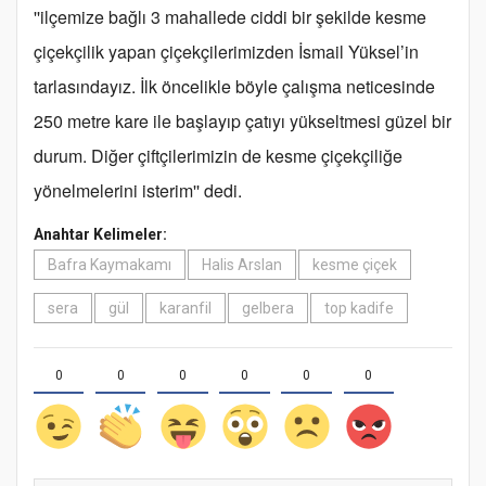
''ilçemize bağlı 3 mahallede ciddi bir şekilde kesme
çiçekçilik yapan çiçekçilerimizden İsmail Yüksel’in
tarlasındayız. İlk öncelikle böyle çalışma neticesinde
250 metre kare ile başlayıp çatıyı yükseltmesi güzel bir
durum. Diğer çiftçilerimizin de kesme çiçekçiliğe
yönelmelerini isterim'' dedi.
Anahtar Kelimeler:
Bafra Kaymakamı
Halis Arslan
kesme çiçek
sera
gül
karanfil
gelbera
top kadife
0
0
0
0
0
0