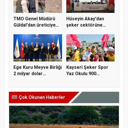
TMO Genel Müdürü
Hüseyin Akay'dan
Güldal'dan üreticiye
şeker sektörüne
alım gü...
yapısal çözü...
Ege Kuru Meyve Birliği
Kayseri Şeker Spor
2 milyar dolar
Yaz Okulu 900
ihracat...
öğrenciyle t...
Çok Okunan Haberler