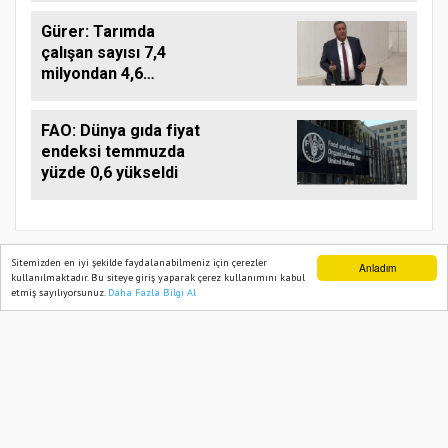
Gürer: Tarımda
çalışan sayısı 7,4
milyondan 4,6
milyona düştü
FAO: Dünya gıda fiyat
endeksi temmuzda
yüzde 0,6 yükseldi
Sitemizden en iyi şekilde faydalanabilmeniz için çerezler
Anladım
kullanılmaktadır. Bu siteye giriş yaparak çerez kullanımını kabul
etmiş sayılıyorsunuz.
Daha Fazla Bilgi Al
Ana Sayfa
Web TV
Foto Galeri
Yazarlar
TARIM PUSULASI
Onemsoft
Haber Yazılımı
Künye
Gizlilik Politikası
Hizmet Şartları
Sitene Ekle
İletişim