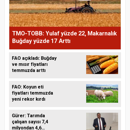
TMO-TOBB: Yulaf yüzde 22, Makarnalık
Buğday yüzde 17 Arttı
FAO açıkladı: Buğday
ve mısır fiyatları
temmuzda arttı
FAO: Koyun eti
fiyatları temmuzda
yeni rekor kırdı
Gürer: Tarımda
çalışan sayısı 7,4
milyondan 4,6