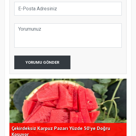
YORUMU GÖNDER
Çekirdeksiz Karpuz Pazarı Yüzde 50’ye Doğru
Ay
Koşuyor
Kon