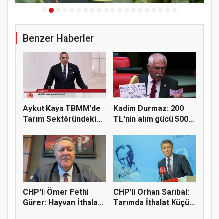
Benzer Haberler
Aykut Kaya TBMM'de
Kadim Durmaz: 200
Tarım Sektöründeki
TL'nin alım gücü 500
Konkord...
ekmekt...
CHP'li Ömer Fethi
CHP'li Orhan Sarıbal:
Gürer: Hayvan İthalatı
Tarımda İthalat Küçük
Eti...
Ü...