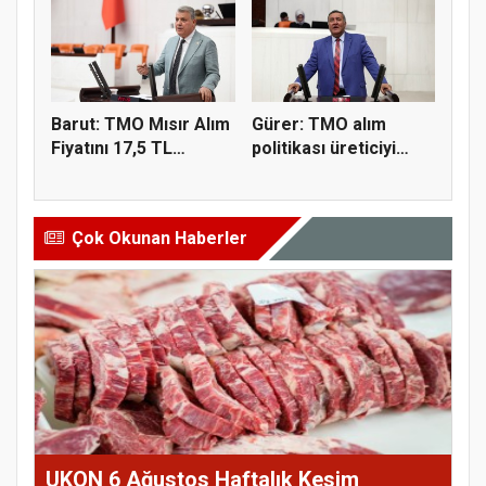
Barut: TMO Mısır Alım
Gürer: TMO alım
Fiyatını 17,5 TL
politikası üreticiyi
Açıkla...
zorluyor
Çok Okunan Haberler
UKON 6 Ağustos Haftalık Kesim