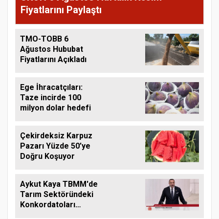
Fiyatlarını Paylaştı
TMO-TOBB 6
Ağustos Hububat
Fiyatlarını Açıkladı
Ege İhracatçıları:
Taze incirde 100
milyon dolar hedefi
Çekirdeksiz Karpuz
Pazarı Yüzde 50’ye
Doğru Koşuyor
Aykut Kaya TBMM'de
Tarım Sektöründeki
Konkordatoları
Gündeme Taşıdı