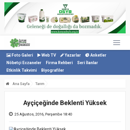
Foto Galeri
Web TV
Yazarlar
Anketler
Nöbetçi Eczaneler
Firma Rehberi
Seri İlanlar
Etkinlik Takvimi
Biyografiler
Ana Sayfa
Tarım
Ayçiçeğinde Beklenti Yüksek
25 Ağustos, 2016, Perşembe 18:40