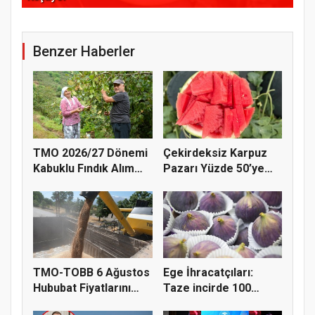
Benzer Haberler
TMO 2026/27 Dönemi
Çekirdeksiz Karpuz
Kabuklu Fındık Alım
Pazarı Yüzde 50’ye
Fiyatl...
Doğru K...
TMO-TOBB 6 Ağustos
Ege İhracatçıları:
Hububat Fiyatlarını
Taze incirde 100
Açıkla...
milyon do...