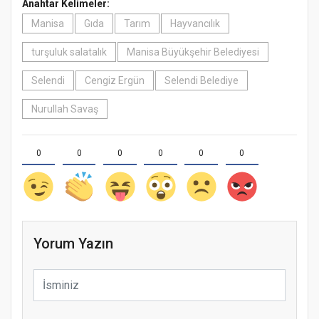
Anahtar Kelimeler:
Manisa
Gıda
Tarım
Hayvancılık
turşuluk salatalık
Manisa Büyükşehir Belediyesi
Selendi
Cengiz Ergün
Selendi Belediye
Nurullah Savaş
0
0
0
0
0
0
Yorum Yazın