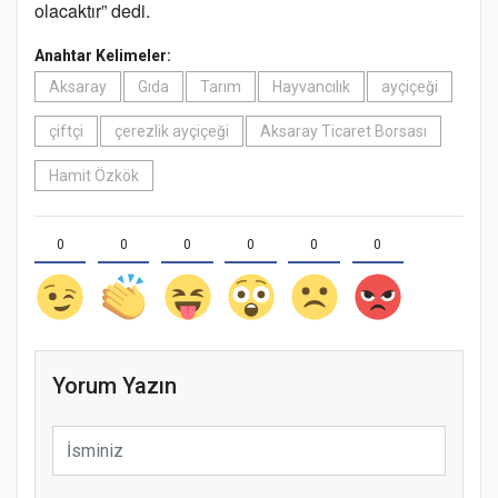
olacaktır” dedi.
Anahtar Kelimeler:
Aksaray
Gıda
Tarım
Hayvancılık
ayçiçeği
çiftçi
çerezlik ayçiçeği
Aksaray Ticaret Borsası
Hamit Özkök
0
0
0
0
0
0
Yorum Yazın