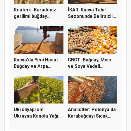
Reuters: Karadeniz
İKAR: Rusya Tahıl
gerilimi buğday
Sezonunda Belirsizlik
fiyatların...
ve Ri...
Rusya'da Yeni Hasat
CBOT: Buğday, Mısır
Buğday ve Arpa
ve Soya Vadeli
Fiyatların...
İşlemleri...
Ukroliyaprom:
Analistler: Polonya'da
Ukrayna Kanola Yağı
Karabuğdayı Sıcak
İhracatı 2,...
Hava...