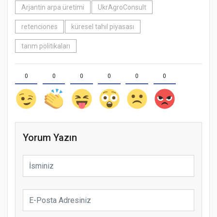
Arjantin arpa üretimi
UkrAgroConsult
retenciones
küresel tahıl piyasası
tarım politikaları
0
0
0
0
0
0
Yorum Yazın