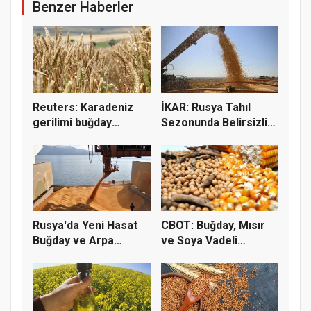
Benzer Haberler
Reuters: Karadeniz
İKAR: Rusya Tahıl
gerilimi buğday
Sezonunda Belirsizlik
fiyatların...
ve Ri...
Rusya'da Yeni Hasat
CBOT: Buğday, Mısır
Buğday ve Arpa
ve Soya Vadeli
Fiyatların...
İşlemleri...