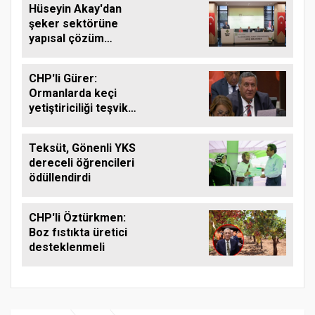
Hüseyin Akay'dan
şeker sektörüne
yapısal çözüm
çağrısı
CHP'li Gürer:
Ormanlarda keçi
yetiştiriciliği teşvik
edilmeli
Teksüt, Gönenli YKS
dereceli öğrencileri
ödüllendirdi
CHP'li Öztürkmen:
Boz fıstıkta üretici
desteklenmeli