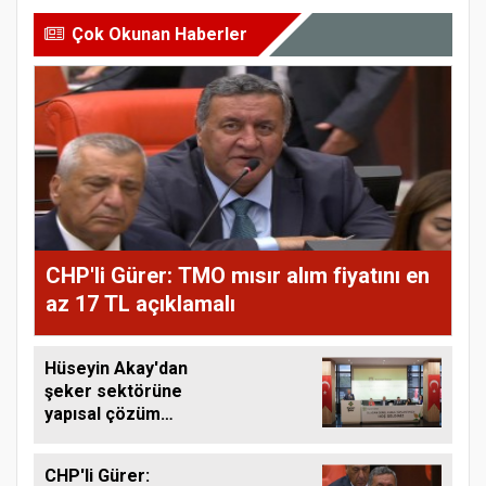
Çok Okunan Haberler
CHP'li Gürer: TMO mısır alım fiyatını en
az 17 TL açıklamalı
Hüseyin Akay'dan
şeker sektörüne
yapısal çözüm
çağrısı
CHP'li Gürer: