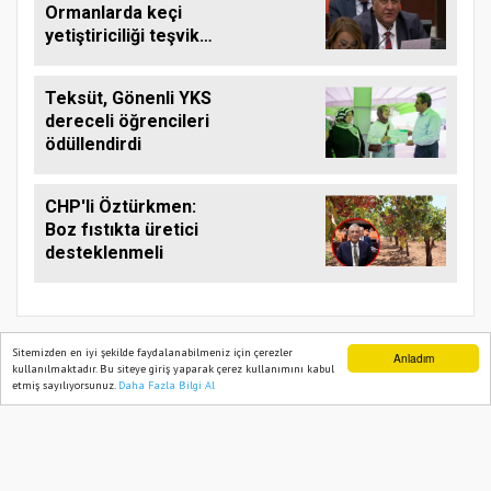
Ormanlarda keçi
yetiştiriciliği teşvik
edilmeli
Teksüt, Gönenli YKS
dereceli öğrencileri
ödüllendirdi
CHP'li Öztürkmen:
Boz fıstıkta üretici
desteklenmeli
Sitemizden en iyi şekilde faydalanabilmeniz için çerezler
Anladım
kullanılmaktadır. Bu siteye giriş yaparak çerez kullanımını kabul
etmiş sayılıyorsunuz.
Daha Fazla Bilgi Al
Ana Sayfa
Web TV
Foto Galeri
Yazarlar
TARIM PUSULASI
Onemsoft
Haber Yazılımı
Künye
Gizlilik Politikası
Hizmet Şartları
Sitene Ekle
İletişim