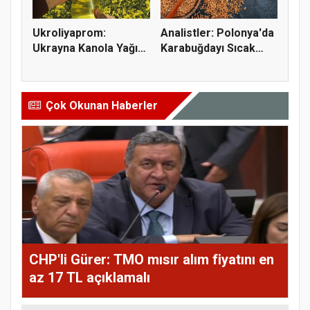
Ukroliyaprom:
Analistler: Polonya'da
Ukrayna Kanola Yağı
Karabuğdayı Sıcak
İhracatı 2,...
Hava...
Çok Okunan Haberler
CHP'li Gürer: TMO mısır alım fiyatını en
az 17 TL açıklamalı