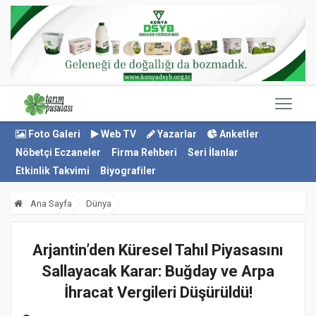
Foto Galeri
Web TV
Yazarlar
Anketler
Nöbetçi Eczaneler
Firma Rehberi
Seri İlanlar
Etkinlik Takvimi
Biyografiler
Ana Sayfa
Dünya
Arjantin’den Küresel Tahıl Piyasasını
Sallayacak Karar: Buğday ve Arpa
İhracat Vergileri Düşürüldü!