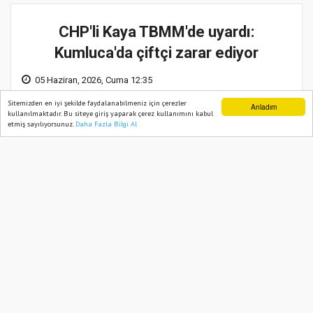
CHP'li Kaya TBMM'de uyardı:
Kumluca'da çiftçi zarar ediyor
05 Haziran, 2026, Cuma 12:35
Sitemizden en iyi şekilde faydalanabilmeniz için çerezler
Anladım
kullanılmaktadır. Bu siteye giriş yaparak çerez kullanımını kabul
etmiş sayılıyorsunuz.
Daha Fazla Bilgi Al
Ana Sayfa
Web TV
Foto Galeri
Yazarlar