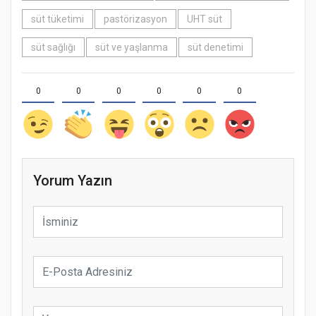
süt tüketimi
pastörizasyon
UHT süt
süt sağlığı
süt ve yaşlanma
süt denetimi
0
0
0
0
0
0
Yorum Yazın