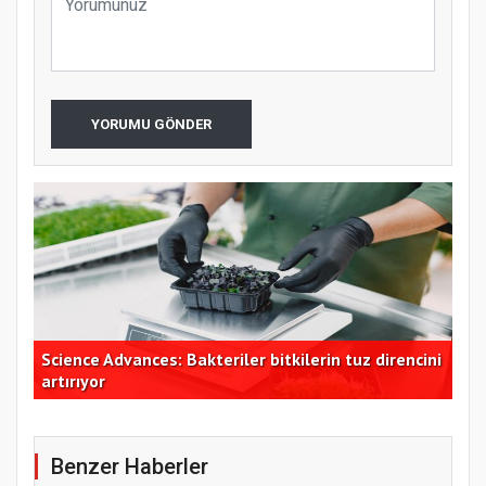
YORUMU GÖNDER
Science Advances: Bakteriler bitkilerin tuz direncini
TÜS
artırıyor
bek
Benzer Haberler