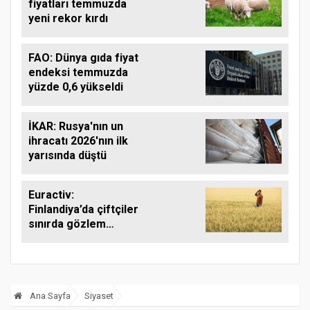
fiyatları temmuzda
yeni rekor kırdı
FAO: Dünya gıda fiyat
endeksi temmuzda
yüzde 0,6 yükseldi
İKAR: Rusya'nın un
ihracatı 2026'nın ilk
yarısında düştü
Euractiv:
Finlandiya’da çiftçiler
sınırda gözlem
yapıyor
Ana Sayfa
Siyaset