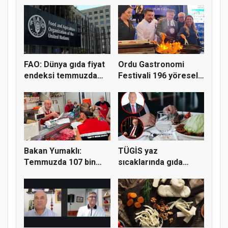
FAO: Dünya gıda fiyat
Ordu Gastronomi
endeksi temmuzda
Festivali 196 yöresel
yüzde...
lezzeti...
Bakan Yumaklı:
TÜGİS yaz
Temmuzda 107 bin
sıcaklarında gıda
gıda denetimi...
güvenliği için kr...