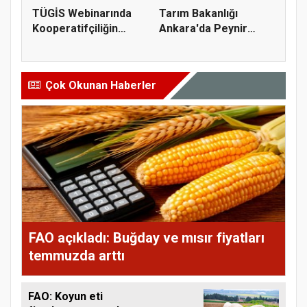
TÜGİS Webinarında
Tarım Bakanlığı
Kooperatifçiliğin
Ankara'da Peynir
Stratejik...
Markasına Ce...
Çok Okunan Haberler
FAO açıkladı: Buğday ve mısır fiyatları
temmuzda arttı
FAO: Koyun eti